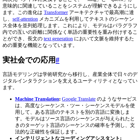
意味的に関連していることをシステムが理解できるようにし
ます。この進化は
Transformer
アーキテクチャで最高潮に達
し、
self-attention
メカニズムを利用してテキストのシーケン
ス全体を並列処理します。これにより、モデルはパラグラフ
内での互いの距離に関係なく単語の重要性を重み付けするこ
とができ、長文の
text generation
において文脈を維持するた
めの重要な機能となっています。
実社会での応用
#
言語モデリングは学術研究から移行し、産業全体で日々のデ
ジタルインタラクションを支えるユーティリティとなってい
ます。
Machine Translation
:
Google Translate
のようなサービス
は、高度なシーケンス・ツー・シーケンスモデルを使
用して、ある言語のテキストを別の言語に変換しま
す。モデルはソース言語のシーケンスが与えられたと
きのターゲット言語のシーケンスの確率を予測し、文
法的な正確性を保証します。
インテリジェントなコーディングアシスタント: