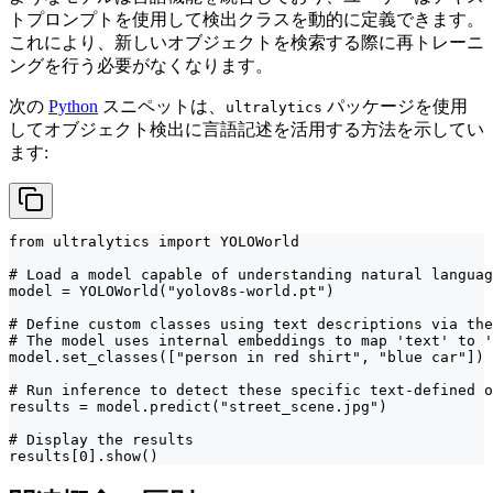
トプロンプトを使用して検出クラスを動的に定義できます。
これにより、新しいオブジェクトを検索する際に再トレーニ
ングを行う必要がなくなります。
次の
Python
スニペットは、
パッケージを使用
ultralytics
してオブジェクト検出に言語記述を活用する方法を示してい
ます:
from ultralytics import YOLOWorld

# Load a model capable of understanding natural languag
model = YOLOWorld("yolov8s-world.pt")

# Define custom classes using text descriptions via the
# The model uses internal embeddings to map 'text' to '
model.set_classes(["person in red shirt", "blue car"])

# Run inference to detect these specific text-defined o
results = model.predict("street_scene.jpg")

# Display the results

results[0].show()