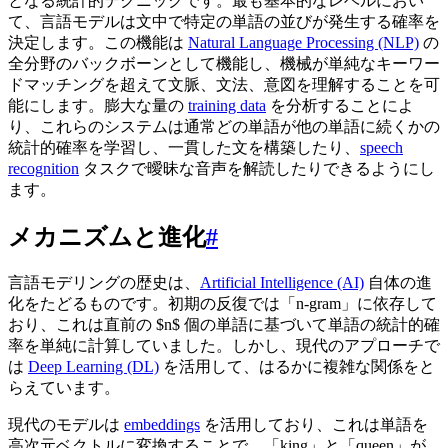
となる統計的テクニックです。最も基本的なレベルにおい
て、言語モデルは文中で特定の単語の並びが発生する確率を
決定します。この機能は
Natural Language Processing (NLP)
の
全分野のバックボーンとして機能し、機械が単純なキーワー
ドマッチングを超えて文脈、文法、意図を理解することを可
能にします。膨大な量の
training data
を分析することによ
り、これらのシステムは通常どの単語が他の単語に続くかの
統計的確率を学習し、一貫した文を構築したり、
speech
recognition
タスクで曖昧な音声を解読したりできるようにし
ます。
メカニズムと進化
#
言語モデリングの歴史は、
Artificial Intelligence (AI)
自体の進
化をたどるものです。初期の反復では「n-gram」に依存して
おり、これは直前の $n$ 個の単語に基づいて単語の統計的確
率を単純に計算していました。しかし、現代のアプローチで
は
Deep Learning (DL)
を活用して、はるかに複雑な関係をと
らえています。
現代のモデルは
embeddings
を活用しており、これは単語を
高次元ベクトルに変換することで、「king」と「queen」が