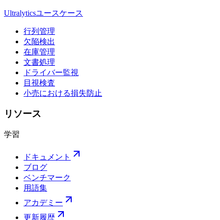
Ultralyticsユースケース
行列管理
欠陥検出
在庫管理
文書処理
ドライバー監視
目視検査
小売における損失防止
リソース
学習
ドキュメント
ブログ
ベンチマーク
用語集
アカデミー
更新履歴