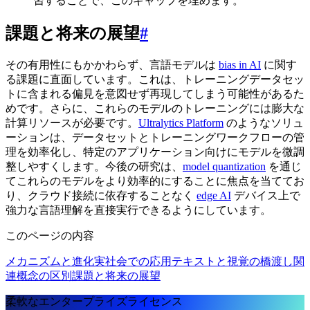
習することで、このギャップを埋めます。
課題と将来の展望
#
その有用性にもかかわらず、言語モデルは
bias in AI
に関す
る課題に直面しています。これは、トレーニングデータセッ
トに含まれる偏見を意図せず再現してしまう可能性があるた
めです。さらに、これらのモデルのトレーニングには膨大な
計算リソースが必要です。
Ultralytics Platform
のようなソリュ
ーションは、データセットとトレーニングワークフローの管
理を効率化し、特定のアプリケーション向けにモデルを微調
整しやすくします。今後の研究は、
model quantization
を通じ
てこれらのモデルをより効率的にすることに焦点を当ててお
り、クラウド接続に依存することなく
edge AI
デバイス上で
強力な言語理解を直接実行できるようにしています。
このページの内容
メカニズムと進化
実社会での応用
テキストと視覚の橋渡し
関
連概念の区別
課題と将来の展望
柔軟なエンタープライズライセンス