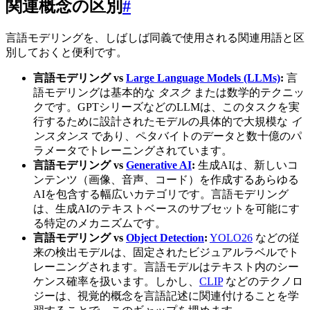
関連概念の区別
#
言語モデリングを、しばしば同義で使用される関連用語と区
別しておくと便利です。
言語モデリング vs
Large Language Models (LLMs)
:
言
語モデリングは基本的な
タスク
または数学的テクニッ
クです。GPTシリーズなどのLLMは、このタスクを実
行するために設計されたモデルの具体的で大規模な
イ
ンスタンス
であり、ペタバイトのデータと数十億のパ
ラメータでトレーニングされています。
言語モデリング vs
Generative AI
:
生成AIは、新しいコ
ンテンツ（画像、音声、コード）を作成するあらゆる
AIを包含する幅広いカテゴリです。言語モデリング
は、生成AIのテキストベースのサブセットを可能にす
る特定のメカニズムです。
言語モデリング vs
Object Detection
:
YOLO26
などの従
来の検出モデルは、固定されたビジュアルラベルでト
レーニングされます。言語モデルはテキスト内のシー
ケンス確率を扱います。しかし、
CLIP
などのテクノロ
ジーは、視覚的概念を言語記述に関連付けることを学