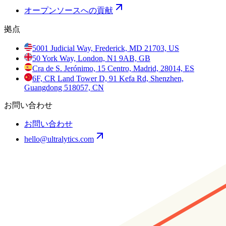
オープンソースへの貢献
拠点
5001 Judicial Way, Frederick, MD 21703, US
50 York Way, London, N1 9AB, GB
Cra de S. Jerónimo, 15 Centro, Madrid, 28014, ES
6F, CR Land Tower D, 91 Kefa Rd, Shenzhen,
Guangdong 518057, CN
お問い合わせ
お問い合わせ
hello@ultralytics.com