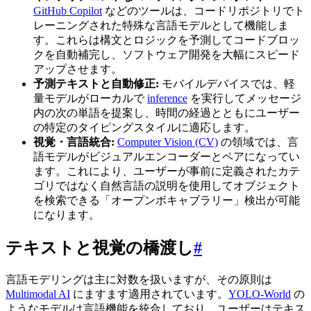
GitHub Copilot
などのツールは、コードリポジトリでト
レーニングされた特殊な言語モデルとして機能しま
す。これらは構文とロジックを予測してコードブロッ
クを自動補完し、ソフトウェア開発を大幅にスピード
アップさせます。
予測テキストと自動修正:
モバイルデバイスでは、軽
量モデルがローカルで
inference
を実行してメッセージ
内の次の単語を提案し、時間の経過とともにユーザー
の特定のタイピングスタイルに適応します。
視覚・言語統合:
Computer Vision (CV)
の領域では、言
語モデルがビジュアルエンコーダーとペアになってい
ます。これにより、ユーザーが事前に定義されたカテ
ゴリではなく自然言語の説明を使用してオブジェクト
を検索できる「オープンボキャブラリー」検出が可能
になります。
テキストと視覚の橋渡し
#
言語モデリングは主に対数を扱いますが、その原則は
Multimodal AI
にますます適用されています。
YOLO-World
の
ようなモデルは言語機能を統合しており、ユーザーはテキス