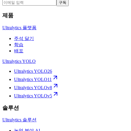
구독
제품
Ultralytics 플랫폼
주석 달기
학습
배포
Ultralytics YOLO
Ultralytics YOLO26
Ultralytics YOLO11
Ultralytics YOLOv8
Ultralytics YOLOv5
솔루션
Ultralytics 솔루션
농업 분야 AI