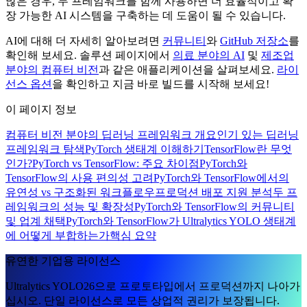
많은 경우, 두 프레임워크를 함께 사용하면 더 효율적이고 확
장 가능한 AI 시스템을 구축하는 데 도움이 될 수 있습니다.
AI에 대해 더 자세히 알아보려면
커뮤니티
와
GitHub 저장소
를
확인해 보세요. 솔루션 페이지에서
의료 분야의 AI
및
제조업
분야의 컴퓨터 비전
과 같은 애플리케이션을 살펴보세요.
라이
선스 옵션
을 확인하고 지금 바로 빌드를 시작해 보세요!
이 페이지 정보
컴퓨터 비전 분야의 딥러닝 프레임워크 개요
인기 있는 딥러닝
프레임워크 탐색
PyTorch 생태계 이해하기
TensorFlow란 무엇
인가?
PyTorch vs TensorFlow: 주요 차이점
PyTorch와
TensorFlow의 사용 편의성 고려
PyTorch와 TensorFlow에서의
유연성 vs 구조화된 워크플로우
프로덕션 배포 지원 분석
두 프
레임워크의 성능 및 확장성
PyTorch와 TensorFlow의 커뮤니티
및 업계 채택
PyTorch와 TensorFlow가 Ultralytics YOLO 생태계
에 어떻게 부합하는가
핵심 요약
유연한 기업용 라이선스
Ultralytics YOLO26으로 프로토타입에서 프로덕션까지 나아가
십시오. 단일 라이선스로 모든 상업적 권리가 보장됩니다.