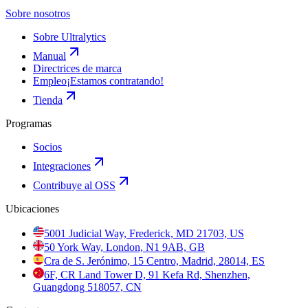
Sobre nosotros
Sobre Ultralytics
Manual
Directrices de marca
Empleo
¡Estamos contratando!
Tienda
Programas
Socios
Integraciones
Contribuye al OSS
Ubicaciones
5001 Judicial Way, Frederick, MD 21703, US
50 York Way, London, N1 9AB, GB
Cra de S. Jerónimo, 15 Centro, Madrid, 28014, ES
6F, CR Land Tower D, 91 Kefa Rd, Shenzhen,
Guangdong 518057, CN