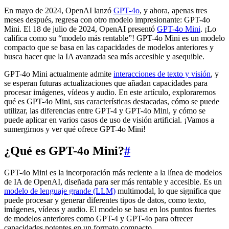
En mayo de 2024, OpenAI lanzó
GPT-4o
, y ahora, apenas tres
meses después, regresa con otro modelo impresionante: GPT-4o
Mini. El 18 de julio de 2024, OpenAI presentó
GPT-4o Mini
. ¡Lo
califica como su “modelo más rentable”! GPT-4o Mini es un modelo
compacto que se basa en las capacidades de modelos anteriores y
busca hacer que la IA avanzada sea más accesible y asequible.
GPT-4o Mini actualmente admite
interacciones de texto y visión
, y
se esperan futuras actualizaciones que añadan capacidades para
procesar imágenes, vídeos y audio. En este artículo, exploraremos
qué es GPT-4o Mini, sus características destacadas, cómo se puede
utilizar, las diferencias entre GPT-4 y GPT-4o Mini, y cómo se
puede aplicar en varios casos de uso de visión artificial. ¡Vamos a
sumergirnos y ver qué ofrece GPT-4o Mini!
¿Qué es GPT-4o Mini?
#
GPT-4o Mini es la incorporación más reciente a la línea de modelos
de IA de OpenAI, diseñada para ser más rentable y accesible. Es un
modelo de lenguaje grande (LLM)
multimodal, lo que significa que
puede procesar y generar diferentes tipos de datos, como texto,
imágenes, vídeos y audio. El modelo se basa en los puntos fuertes
de modelos anteriores como GPT-4 y GPT-4o para ofrecer
capacidades potentes en un formato compacto.