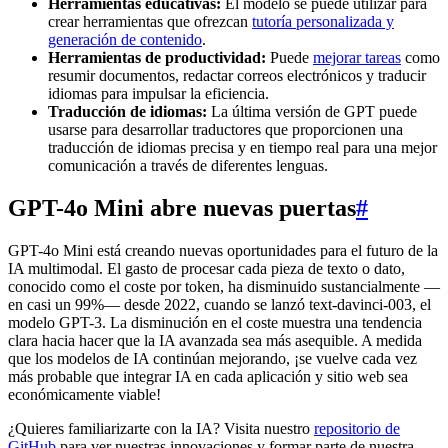
Herramientas educativas:
El modelo se puede utilizar para
crear herramientas que ofrezcan
tutoría personalizada y
generación de contenido
.
Herramientas de productividad:
Puede
mejorar tareas
como
resumir documentos, redactar correos electrónicos y traducir
idiomas para impulsar la eficiencia.
Traducción de idiomas:
La última versión de GPT puede
usarse para desarrollar traductores que proporcionen una
traducción de idiomas precisa y en tiempo real para una mejor
comunicación a través de diferentes lenguas.
GPT-4o Mini abre nuevas puertas
#
GPT-4o Mini está creando nuevas oportunidades para el futuro de la
IA multimodal. El gasto de procesar cada pieza de texto o dato,
conocido como el coste por token, ha disminuido sustancialmente —
en casi un 99%— desde 2022, cuando se lanzó text-davinci-003, el
modelo GPT-3. La disminución en el coste muestra una tendencia
clara hacia hacer que la IA avanzada sea más asequible. A medida
que los modelos de IA continúan mejorando, ¡se vuelve cada vez
más probable que integrar IA en cada aplicación y sitio web sea
económicamente viable!
¿Quieres familiarizarte con la IA? Visita nuestro
repositorio de
GitHub
para ver nuestras innovaciones y formar parte de nuestra