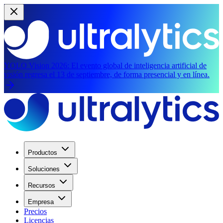
YOLO Vision 2026:
El evento global de inteligencia artificial de
visión regresa el 13 de septiembre, de forma presencial y en línea.
Productos
Soluciones
Recursos
Empresa
Precios
Licencias