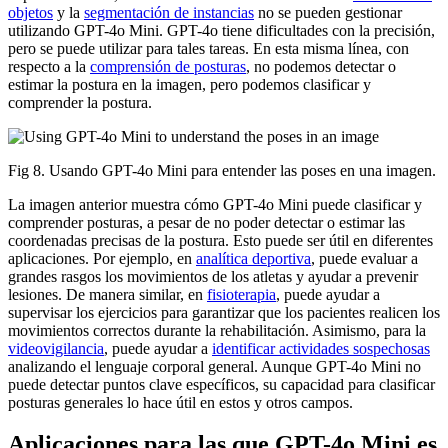
objetos
y la
segmentación de instancias
no se pueden gestionar
utilizando GPT-4o Mini. GPT-4o tiene dificultades con la precisión,
pero se puede utilizar para tales tareas. En esta misma línea, con
respecto a la
comprensión de posturas
, no podemos detectar o
estimar la postura en la imagen, pero podemos clasificar y
comprender la postura.
Fig 8. Usando GPT-4o Mini para entender las poses en una imagen.
La imagen anterior muestra cómo GPT-4o Mini puede clasificar y
comprender posturas, a pesar de no poder detectar o estimar las
coordenadas precisas de la postura. Esto puede ser útil en diferentes
aplicaciones. Por ejemplo, en
analítica deportiva
, puede evaluar a
grandes rasgos los movimientos de los atletas y ayudar a prevenir
lesiones. De manera similar, en
fisioterapia
, puede ayudar a
supervisar los ejercicios para garantizar que los pacientes realicen los
movimientos correctos durante la rehabilitación. Asimismo, para la
videovigilancia
, puede ayudar a
identificar actividades sospechosas
analizando el lenguaje corporal general. Aunque GPT-4o Mini no
puede detectar puntos clave específicos, su capacidad para clasificar
posturas generales lo hace útil en estos y otros campos.
Aplicaciones para las que GPT-4o Mini es