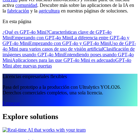
activa
comunidad
. Descubre más sobre las aplicaciones de la IA en
la
fabricación
y la
agricultura
en nuestras páginas de soluciones.
En esta página
¿Qué es GPT-4o Mini?
Características clave de GPT-4o
Mini
Empezando con GPT-4o Mini
La diferencia entre GPT-4o y
GPT-4o Mini
Empezando con GPT-4o y GPT-4o Mini
Uso de GPT-
4o Mini para varios casos de uso de visión artificial
Clasificación de
imágenes usando GPT-4o Mini
Entendiendo poses usando GPT-4o
Mini
Aplicaciones para las que GPT-4o Mini es adecuado
GPT-4o
Mini abre nuevas puertas
Licencias empresariales flexibles
Pasa del prototipo a la producción con Ultralytics YOLO26.
Derechos comerciales completos, una sola licencia.
Empezar
Explore solutions