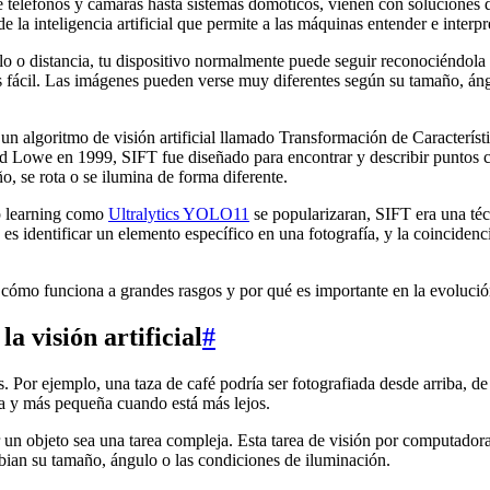
 teléfonos y cámaras hasta sistemas domóticos, vienen con soluciones d
e la inteligencia artificial que permite a las máquinas entender e interp
o o distancia, tu dispositivo normalmente puede seguir reconociéndola us
s fácil. Las imágenes pueden verse muy diferentes según su tamaño, ángu
 un algoritmo de visión artificial llamado Transformación de Característ
vid Lowe en 1999, SIFT fue diseñado para encontrar y describir puntos
, se rota o se ilumina de forma diferente.
p learning como
Ultralytics YOLO11
se popularizaran, SIFT era una téc
es identificar un elemento específico en una fotografía, y la coincidenc
cómo funciona a grandes rasgos y por qué es importante en la evolución
a visión artificial
#
Por ejemplo, una taza de café podría ser fotografiada desde arriba, de 
a y más pequeña cuando está más lejos.
r un objeto sea una tarea compleja. Esta tarea de visión por computado
bian su tamaño, ángulo o las condiciones de iluminación.