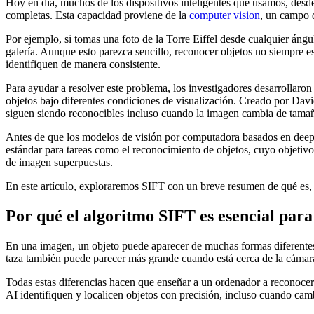
Hoy en día, muchos de los dispositivos inteligentes que usamos, desde
completas. Esta capacidad proviene de la
computer vision
, un campo d
Por ejemplo, si tomas una foto de la Torre Eiffel desde cualquier ángul
galería. Aunque esto parezca sencillo, reconocer objetos no siempre e
identifiquen de manera consistente.
Para ayudar a resolver este problema, los investigadores desarrollaron
objetos bajo diferentes condiciones de visualización. Creado por Da
siguen siendo reconocibles incluso cuando la imagen cambia de tamaño
Antes de que los modelos de visión por computadora basados en dee
estándar para tareas como el reconocimiento de objetos, cuyo objetivo 
de imagen superpuestas.
En este artículo, exploraremos SIFT con un breve resumen de qué es, 
Por qué el algoritmo SIFT es esencial para l
En una imagen, un objeto puede aparecer de muchas formas diferentes. 
taza también puede parecer más grande cuando está cerca de la cámar
Todas estas diferencias hacen que enseñar a un ordenador a reconoce
AI identifiquen y localicen objetos con precisión, incluso cuando cam