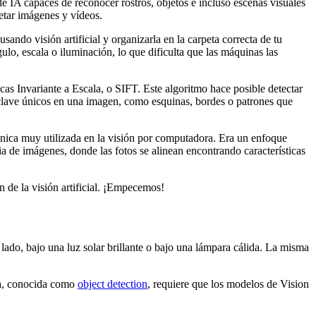
e IA capaces de reconocer rostros, objetos e incluso escenas visuales
retar imágenes y vídeos.
ando visión artificial y organizarla en la carpeta correcta de tu
lo, escala o iluminación, lo que dificulta que las máquinas las
icas Invariante a Escala, o SIFT. Este algoritmo hace posible detectar
 clave únicos en una imagen, como esquinas, bordes o patrones que
nica muy utilizada en la visión por computadora. Era un enfoque
ia de imágenes, donde las fotos se alinean encontrando características
 de la visión artificial. ¡Empecemos!
lado, bajo una luz solar brillante o bajo una lámpara cálida. La misma
ra, conocida como
object detection
, requiere que los modelos de Vision