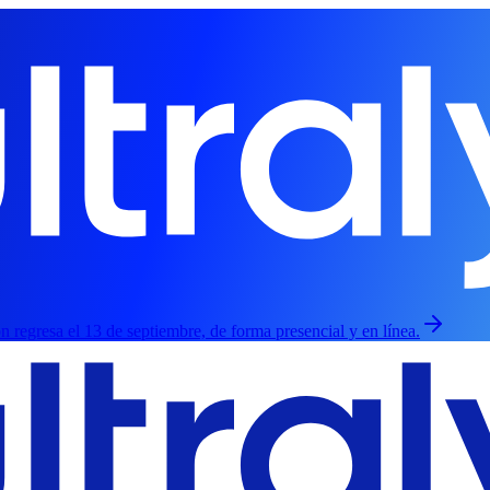
ión regresa el 13 de septiembre, de forma presencial y en línea.