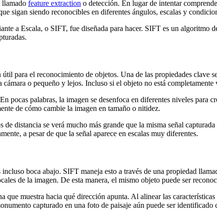
o llamado
feature extraction
o detección. En lugar de intentar comprende
 que sigan siendo reconocibles en diferentes ángulos, escalas y condicio
iante a Escala, o SIFT, fue diseñada para hacer. SIFT es un algoritmo de
pturadas.
útil para el reconocimiento de objetos. Una de las propiedades clave s
la cámara o pequeño y lejos. Incluso si el objeto no está completamente 
En pocas palabras, la imagen se desenfoca en diferentes niveles para cr
mente de cómo cambie la imagen en tamaño o nitidez.
s de distancia se verá mucho más grande que la misma señal capturada a
amente, a pesar de que la señal aparece en escalas muy diferentes.
incluso boca abajo. SIFT maneja esto a través de una propiedad llamada
ocales de la imagen. De esta manera, el mismo objeto puede ser reconoc
que muestra hacia qué dirección apunta. Al alinear las características 
monumento capturado en una foto de paisaje aún puede ser identificado 