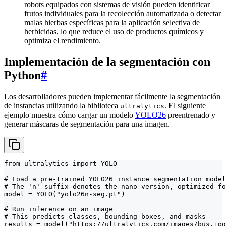
robots equipados con sistemas de visión pueden identificar
frutos individuales para la recolección automatizada o detectar
malas hierbas específicas para la aplicación selectiva de
herbicidas, lo que reduce el uso de productos químicos y
optimiza el rendimiento.
Implementación de la segmentación con
Python
#
Los desarrolladores pueden implementar fácilmente la segmentación
de instancias utilizando la biblioteca
. El siguiente
ultralytics
ejemplo muestra cómo cargar un modelo
YOLO26
preentrenado y
generar máscaras de segmentación para una imagen.
from ultralytics import YOLO

# Load a pre-trained YOLO26 instance segmentation model

# The 'n' suffix denotes the nano version, optimized fo
model = YOLO("yolo26n-seg.pt")

# Run inference on an image

# This predicts classes, bounding boxes, and masks

results = model("https://ultralytics.com/images/bus.jpg