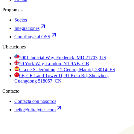
Programas
Socios
Integraciones
Contribuye al OSS
Ubicaciones
5001 Judicial Way, Frederick, MD 21703, US
50 York Way, London, N1 9AB, GB
Cra de S. Jerónimo, 15 Centro, Madrid, 28014, ES
6F, CR Land Tower D, 91 Kefa Rd, Shenzhen,
Guangdong 518057, CN
Contacto
Contacta con nosotros
hello@ultralytics.com