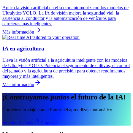
Aplica la visión artificial en el sector automotriz con los modelos de
Ultralytics YOLO. La IA de visión mejora la seguridad vial, la
asistencia al conductor y la automatización de vehículos para
carreteras más inteligentes.
Más información
IA en agricultura
Lleva la visión artificial a la agricultura inteligente con los modelos
de Ultralytics YOLO. Potencia el seguimiento de cultivos, el control
del ganado y la agricultura de precisión para obtener rendimientos
mayores y más inteligentes.
Más información
¡Construyamos juntos el futuro de la IA!
Comienza tu viaje con el futuro del aprendizaje automático
Solicitar licencia
Empezar