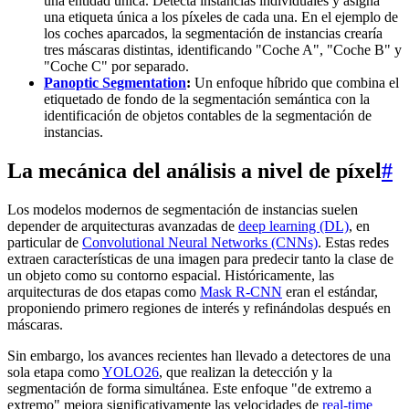
una entidad única. Detecta instancias individuales y asigna
una etiqueta única a los píxeles de cada una. En el ejemplo de
los coches aparcados, la segmentación de instancias crearía
tres máscaras distintas, identificando "Coche A", "Coche B" y
"Coche C" por separado.
Panoptic Segmentation
:
Un enfoque híbrido que combina el
etiquetado de fondo de la segmentación semántica con la
identificación de objetos contables de la segmentación de
instancias.
La mecánica del análisis a nivel de píxel
#
Los modelos modernos de segmentación de instancias suelen
depender de arquitecturas avanzadas de
deep learning (DL)
, en
particular de
Convolutional Neural Networks (CNNs)
. Estas redes
extraen características de una imagen para predecir tanto la clase de
un objeto como su contorno espacial. Históricamente, las
arquitecturas de dos etapas como
Mask R-CNN
eran el estándar,
proponiendo primero regiones de interés y refinándolas después en
máscaras.
Sin embargo, los avances recientes han llevado a detectores de una
sola etapa como
YOLO26
, que realizan la detección y la
segmentación de forma simultánea. Este enfoque "de extremo a
extremo" mejora significativamente las velocidades de
real-time