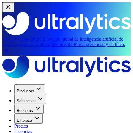
YOLO Vision 2026:
El evento global de inteligencia artificial de
visión regresa el 13 de septiembre, de forma presencial y en línea.
Productos
Soluciones
Recursos
Empresa
Precios
Licencias