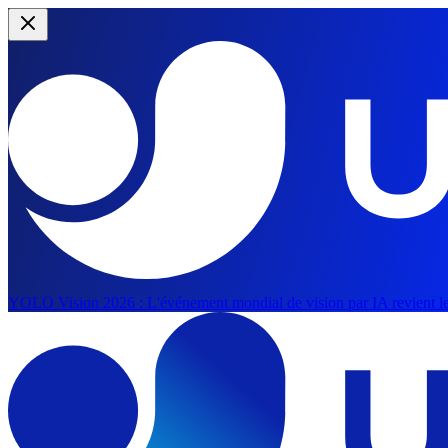
YOLO Vision 2026 :
L'événement mondial de vision par IA revient le