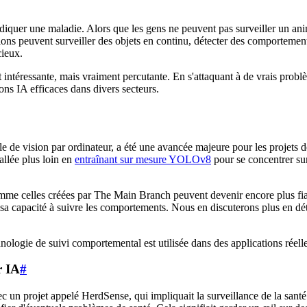
indiquer une maladie. Alors que les gens ne peuvent pas surveiller un an
ions peuvent surveiller des objets en continu, détecter des comportement
cieux.
ntéressante, mais vraiment percutante. En s'attaquant à de vrais probl
ons IA efficaces dans divers secteurs.
e de vision par ordinateur, a été une avancée majeure pour les projets d
 allée plus loin en
entraînant sur mesure YOLOv8
pour se concentrer sur
omme celles créées par The Main Branch peuvent devenir encore plus fiabl
 sa capacité à suivre les comportements. Nous en discuterons plus en dét
ologie de suivi comportemental est utilisée dans des applications réelles
r IA
#
ec un projet appelé HerdSense, qui impliquait la surveillance de la san