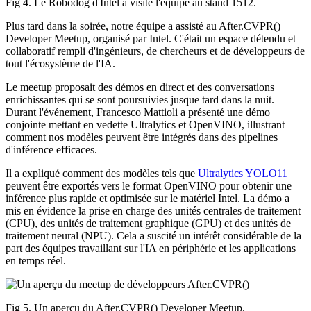
Fig 4. Le Robodog d'Intel a visité l'équipe au stand 1512.
Plus tard dans la soirée, notre équipe a assisté au After.CVPR()
Developer Meetup, organisé par Intel. C'était un espace détendu et
collaboratif rempli d'ingénieurs, de chercheurs et de développeurs de
tout l'écosystème de l'IA.
Le meetup proposait des démos en direct et des conversations
enrichissantes qui se sont poursuivies jusque tard dans la nuit.
Durant l'événement, Francesco Mattioli a présenté une démo
conjointe mettant en vedette Ultralytics et OpenVINO, illustrant
comment nos modèles peuvent être intégrés dans des pipelines
d'inférence efficaces.
Il a expliqué comment des modèles tels que
Ultralytics YOLO11
peuvent être exportés vers le format OpenVINO pour obtenir une
inférence plus rapide et optimisée sur le matériel Intel. La démo a
mis en évidence la prise en charge des unités centrales de traitement
(CPU), des unités de traitement graphique (GPU) et des unités de
traitement neural (NPU). Cela a suscité un intérêt considérable de la
part des équipes travaillant sur l'IA en périphérie et les applications
en temps réel.
Fig 5. Un aperçu du After.CVPR() Developer Meetup.