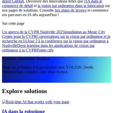
dépôt GitHub
. Découvre des innovations telles que
l'IA dans le
commerce de détail
et
la vision par ordinateur dans la fabrication
sur
nos pages de solutions. Consulte
nos plans de licence
et commence
ton parcours en IA dès aujourd'hui !
Sur cette page
Un aperçu de la CVPR Nashville 2025
Installation au Music City
Center pour la CVPR
Conversations sur la vision par ordinateur et la
recherche en IA
Jour 2 à la conférence sur la vision par ordinateur à
Nashville
Deep learning dans les applications de vision par
ordinateur à la CVPR
Points clés
Licences d'entreprise flexibles
Passe du prototype à la production avec YOLO26. Droits
commerciaux complets, une seule licence.
Commencer
Explore solutions
IA dans la robotique