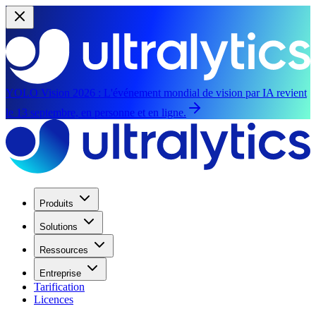
YOLO Vision 2026 :
L'événement mondial de vision par IA revient
le 13 septembre, en personne et en ligne.
Produits
Solutions
Ressources
Entreprise
Tarification
Licences