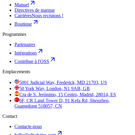
Manuel
Directives de marque
Carrières
Nous recrutons !
Boutique
Programmes
Partenaires
Intégrations
Contribue à l'OSS
Emplacements
5001 Judicial Way, Frederick, MD 21703, US
50 York Way, London, N1 9AB, GB
Cra de S. Jerónimo, 15 Centro, Madrid, 28014, ES
6F, CR Land Tower D, 91 Kefa Rd, Shenzhen,
Guangdong 518057, CN
Contact
Contacte-nous
hello@ultralytics.com