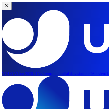
YOLO Vision 2026 :
L'événement mondial de vision par IA revient le