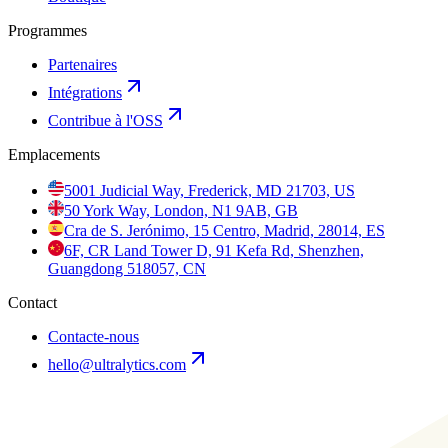
Programmes
Partenaires
Intégrations
Contribue à l'OSS
Emplacements
5001 Judicial Way, Frederick, MD 21703, US
50 York Way, London, N1 9AB, GB
Cra de S. Jerónimo, 15 Centro, Madrid, 28014, ES
6F, CR Land Tower D, 91 Kefa Rd, Shenzhen,
Guangdong 518057, CN
Contact
Contacte-nous
hello@ultralytics.com