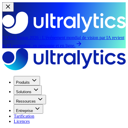
YOLO Vision 2026 :
L'événement mondial de vision par IA revient
le 13 septembre, en personne et en ligne.
Produits
Solutions
Ressources
Entreprise
Tarification
Licences