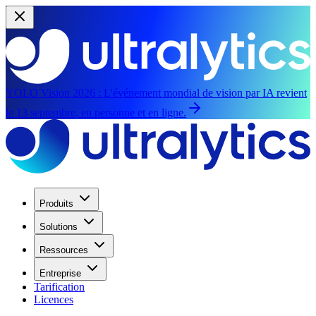
YOLO Vision 2026 :
L'événement mondial de vision par IA revient
le 13 septembre, en personne et en ligne.
Produits
Solutions
Ressources
Entreprise
Tarification
Licences