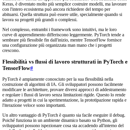
Keras, è diventato molto più semplice costruire modelli, ma lavorare
con l'intero ecosistema può ancora richiedere del tempo per
abituarsi. Quella struttura può essere utile, specialmente quando si
lavora su progetti più grandi o complessi.
Nel complesso, entrambi i framework sono intuitivi, ma le loro
curve di apprendimento differiscono leggermente. PyTorch tende a
sembrare più flessibile fin dall'inizio, mentre TensorFlow fornisce
una configurazione più organizzata man mano che i progetti
crescono.
Flessibilità vs flussi di lavoro strutturati in PyTorch e
TensorFlow
#
PyTorch è ampiamente conosciuto per la sua flessibilità nella
costruzione di algoritmi di IA. Gli sviluppatori possono facilmente
modificare le architetture, provare diversi approcci di addestramento
e regolare i flussi di lavoro senza limitazioni rigide. Questo lo rende
adatto a progetti in cui la sperimentazione, la prototipazione rapida e
l'iterazione veloce sono importanti.
Un altro vantaggio di PyTorch è quanto sia facile eseguire il debug.
Poiché funziona in un ambiente dinamico basato su Python, gli
sviluppatori possono ispezionare cosa sta accadendo all'interno del