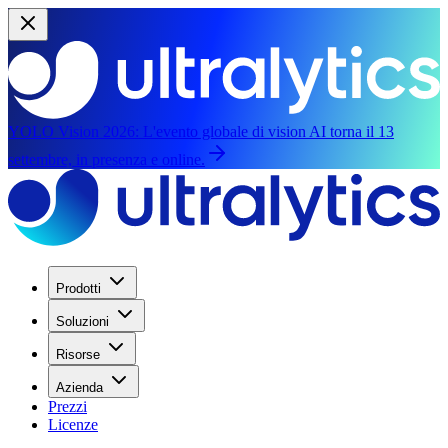
YOLO Vision 2026:
L'evento globale di vision AI torna il 13
settembre, in presenza e online.
Prodotti
Soluzioni
Risorse
Azienda
Prezzi
Licenze