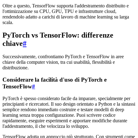
Oltre a questo, TensorFlow supporta l'addestramento distribuito e
l'ottimizzazione su CPU, GPU, TPU e infrastrutture cloud,
rendendolo adatto a carichi di lavoro di machine learning su larga
scala.
PyTorch vs TensorFlow: differenze
chiave
#
Successivamente, confrontiamo PyTorch e TensorFlow in aree
chiave della computer vision, tra cui usabilità, flessibilità e
distribuzione.
Considerare la facilità d'uso di PyTorch e
TensorFlow
#
PyTorch è spesso considerato facile da imparare, specialmente per
principianti e ricercatori. Il suo design orientato a Python e la sintassi
semplice rendono immediato costruire e testare modelli di deep
learning senza troppa configurazione. Puoi scrivere codice
rapidamente, eseguire esperimenti e apportare modifiche durante
l'addestramento, il che velocizza lo sviluppo.
TensorFlow adotta un approccio più strutturato. Con strumenti come