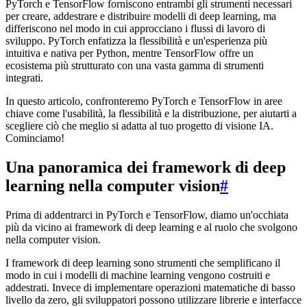
PyTorch e TensorFlow forniscono entrambi gli strumenti necessari
per creare, addestrare e distribuire modelli di deep learning, ma
differiscono nel modo in cui approcciano i flussi di lavoro di
sviluppo. PyTorch enfatizza la flessibilità e un'esperienza più
intuitiva e nativa per Python, mentre TensorFlow offre un
ecosistema più strutturato con una vasta gamma di strumenti
integrati.
In questo articolo, confronteremo PyTorch e TensorFlow in aree
chiave come l'usabilità, la flessibilità e la distribuzione, per aiutarti a
scegliere ciò che meglio si adatta al tuo progetto di visione IA.
Cominciamo!
Una panoramica dei framework di deep
learning nella computer vision
#
Prima di addentrarci in PyTorch e TensorFlow, diamo un'occhiata
più da vicino ai framework di deep learning e al ruolo che svolgono
nella computer vision.
I framework di deep learning sono strumenti che semplificano il
modo in cui i modelli di machine learning vengono costruiti e
addestrati. Invece di implementare operazioni matematiche di basso
livello da zero, gli sviluppatori possono utilizzare librerie e interfacce