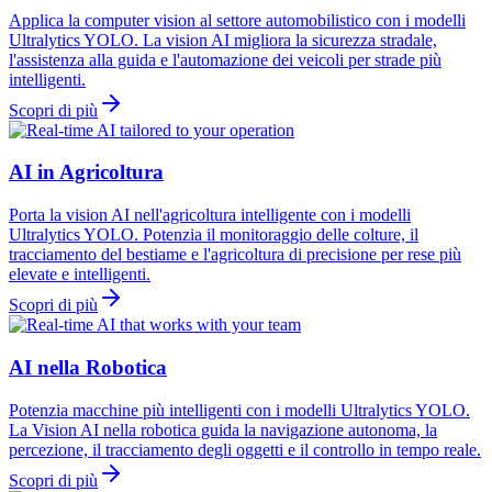
Applica la computer vision al settore automobilistico con i modelli
Ultralytics YOLO. La vision AI migliora la sicurezza stradale,
l'assistenza alla guida e l'automazione dei veicoli per strade più
intelligenti.
Scopri di più
AI in Agricoltura
Porta la vision AI nell'agricoltura intelligente con i modelli
Ultralytics YOLO. Potenzia il monitoraggio delle colture, il
tracciamento del bestiame e l'agricoltura di precisione per rese più
elevate e intelligenti.
Scopri di più
AI nella Robotica
Potenzia macchine più intelligenti con i modelli Ultralytics YOLO.
La Vision AI nella robotica guida la navigazione autonoma, la
percezione, il tracciamento degli oggetti e il controllo in tempo reale.
Scopri di più