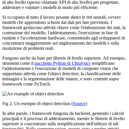
di alto livello (spesso chiamate API di alto livello) per progettare,
addestrare e valutare i modelli in modo più efficiente.
Si occupano di tutto il lavoro pesante dietro le reti neurali, ovvero
modelli che apprendono schemi dai dati per fare previsioni. I
framework gestiscono attività chiave come l'elaborazione dei dati, la
costruzione del modello, l'addestramento, l'esecuzione in fase di
runtime e l'accelerazione hardware, consentendo agli sviluppatori di
concentrarsi maggiormente sul miglioramento dei modelli e sulla
risoluzione di problemi reali.
Fungono anche da base per librerie di livello superiore. Ad esempio,
strumenti come il
pacchetto Python di Ultralytics
semplificano
l'addestramento e l'esecuzione di modelli di computer vision che
supportano attività come l'object detection, la classificazione delle
immagini e la segmentazione delle istanze, e sono costruiti sopra
framework come PyTorch.
Fig 2. Un esempio di object detection (
Source
)
In altre parole, i framework fungono da backend, gestendo i calcoli
principali e il processo di addestramento, mentre le librerie di livello
superiore si concentrano sulla semplificazione dell'utilizzo di tali
funzionalità. Nella computer vision, questo aiuta a gestire attività