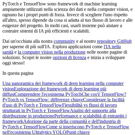
PyTorch e TensorFlow sono framework di machine learning
ampiamente utilizzati nella scienza dei dati e nella computer vision, e
ognuno ha i propri punti di forza. Invece di scegliere l'uno rispetto
all'altro, spesso dipende da cosa si adatta al tuo flusso di lavoro e alle
esigenze del progetto. In molti casi, usarli insieme può aiutare a
costruire sistemi di IA più efficienti e scalabili.
Dai un'occhiata alla nostra
community
e al nostro
repository GitHub
per saperne di più sull'IA. Esplora applicazioni come
l'IA nella
sanità
e
la computer vision nella produzione
nelle nostre pagine di
soluzioni. Scopri le nostre
opzioni di licenza
e inizia a sviluppare
oggi stesso!
In questa pagina
Una panoramica dei framework di deep learning nella computer
vision
Esplorazione dei framework di deep learning più
diffusi
Comprendere l'ecosistema PyTorch
Che cos'è TensorFlow?
PyTorch vs TensorFlow: differenze chiave
Considerare la facilità
d'uso di PyTorch e TensorFlow
Flessibilità vs flussi di lavoro
strutturati in PyTorch e TensorFlow
Analisi del supporto alla
distribuzione in produzione
Performance e scalabilità di entrambi i
framework
Adozione da parte della comunità e dell'industria di
PyTorch e TensorFlow
Come si inseriscono PyTorch e TensorFlow
nell'ecosistema Ultralytics YOLO
Punti chiave