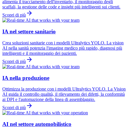
alimenta il tracciamento dell'inventario, il monitoraggio degli
scaffali, la gestione delle code e insight più intelligenti sui clienti.
Scopri di più
IA nel settore sanitario
Crea soluzioni sanitarie con i modelli Ultralytics YOLO. La vision
AI nella sanità potenzia l'imaging medico più rapido, diagnosi più
intelligenti e il monitoraggio dei pazienti.
Scopri di più
IA nella produzione
Ottimizza la produzione con i modelli Ultralytics YOLO. La Vision
AI guida il controllo qualità, il rilevamento dei difetti, la conformità
ai DPI e l'automazione della linea di assemblaggio.
Scopri di più
AI nel settore automobilistico