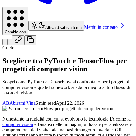
Mettiti in contatto
Attiva/disattiva tema
Cambia app
Guide
Scegliere tra PyTorch e TensorFlow per
progetti di computer vision
Scopri come PyTorch e TensorFlow si confrontano per i progetti di
computer vision e quale framework si adatta meglio al tuo flusso di
lavoro di vision.
AB
Abirami Vina
6 min read
April 22, 2026
Nonostante la rapidità con cui si evolvono le tecnologie IA come la
computer vision
e l'analisi delle immagini, utilizzate per analizzare e
comprendere i dati visivi, alcune basi rimangono invariate. Gli
sviluppatori hanno ancora bisogno di modi semplici e affidabili per