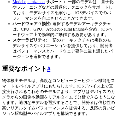
Model optimization
サポート：
一部のモデルは、量子化
やプルーニングなどの最適化テクニックをサポートし
ており、モデルサイズを縮小し、iOSデバイスでのパ
フォーマンスを向上させることができます。
ハードウェア互換性:
選択するモデルアーキテクチャ
は、CPU、GPU、AppleのNeural Engineを含め、iOSハ
ードウェア上で効率的に動作する必要があります。
スケーラビリティ:
一部のアーキテクチャは複数のモ
デルサイズやバリエーションを提供しており、開発者
はパフォーマンスとハードウェア要件に最も適したバ
ージョンを選択できます。
重要なポイント
#
物体検出モデルは、高度なコンピュータービジョン機能をス
マートモバイルアプリにもたらします。iOSデバイス上で直
接実行されるこれらのモデルにより、アプリはデバイスのカ
メラからの画像や動画をリアルタイムで分析できるようにな
ります。適切なモデルを選択することで、開発者は信頼性の
高いリアルタイムパフォーマンスを提供する、反応の良いビ
ジョン駆動型モバイルアプリを構築できます。