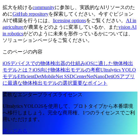
拡大を続ける
community
に参加し、実践的なAIリソースのた
めに
GitHub repository
を探索してください。今すぐビジョン
AIで構築を行うには、
licensing options
をご覧ください。
AI in
agriculture
が農業をどのように変革しているか、また
vision AI
in robotics
がどのように未来を形作っているかについては、
ソリューションページをご覧ください。
このページの内容
iOSデバイスでの物体検出器の仕組み
iOSに適した物体検出
モデルとは？
iOS向け物体検出モデルの考察
Ultralytics YOLO
モデル
EfficientDet
MobileNet SSD
CenterNet
NanoDet
iOSアプリ
に最適な物体検出モデルの選択
重要なポイント
柔軟なエンタープライズライセンス
Ultralytics YOLO26を使用して、プロトタイプから本番環境
へ移行しましょう。完全な商用権、1つのライセンスでご利
用いただけます。
使ってみる