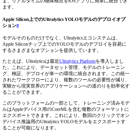
ま、リアルタイムの物体検出をiOSアプリに簡単に統合でき
ます。
Apple Silicon上でのUltralytics YOLOモデルのデプロイオプ
ション
#
モデルそのものだけでなく、Ultralyticsエコシステムは、
Apple Siliconチップ上でのYOLOモデルのデプロイを容易に
するさまざまなオプションを提供しています。
たとえば、Ultralyticsは最近
Ultralytics Platform
を導入しまし
た。これにより、データセット管理、モデルのトレーニン
グ、検証、デプロイが単一の環境に統合されます。この統一
されたワークフローにより、複数のツールの必要性が減り、
実験から現実世界のアプリケーションへの道のりを効率化す
ることができます。
このプラットフォームの一部として、トレーニング済みモデ
ルはAppleデバイス用のCoreMLを含む複数のフォーマットに
エクスポートできます。これにより、数回のクリックでオン
デバイス推論用のUltralytics YOLOモデルをエクスポートす
ることが可能になります。