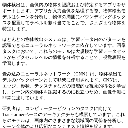
物体検出は、画像内の物体を認識および特定するアプリをサ
ポートします。アプリが入力画像を処理する際、物体検出モ
デルはシーンを分析し、物体の周囲にバウンディングボック
スを配置してラベルを割り当てることで、さまざまな物体を
特定します。
ほとんどの物体検出システムは、学習データ内のパターンを
認識できるニューラルネットワークに依存しています。画像
タスクにおいて、これらのモデルは大規模な学習データセッ
トからピクセルレベルの情報を分析することで、視覚表現を
学習します。
畳み込みニューラルネットワーク（CNN）は、物体検出モ
デルのバックボーンとして頻繁に使用されます。CNNは、
エッジ、形状、テクスチャなどの階層的な視覚的特徴を学習
し、シーン内の物体を認識するのに役立つため、画像予測に
非常に適しています。
研究者は、コンピュータービジョンのタスクに向けて
Transformerベースのアーキテクチャも模索しています。これ
らのモデルは、画像内のさまざまな領域間の関係を分析し、
シーン全体のより広範なコンテキスト情報を捉えます。