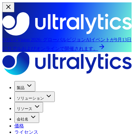
YOLO Vision 2026:
グローバルビジョンAIイベントが9月13日
にリアルおよびオンラインで開催されます。
製品
ソリューション
リソース
会社名
価格
ライセンス