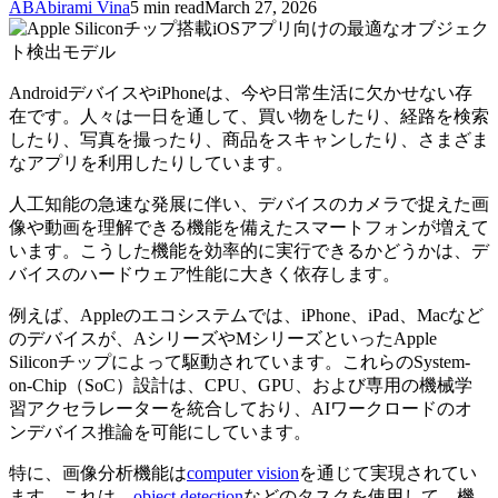
AB
Abirami Vina
5 min read
March 27, 2026
AndroidデバイスやiPhoneは、今や日常生活に欠かせない存
在です。人々は一日を通して、買い物をしたり、経路を検索
したり、写真を撮ったり、商品をスキャンしたり、さまざま
なアプリを利用したりしています。
人工知能の急速な発展に伴い、デバイスのカメラで捉えた画
像や動画を理解できる機能を備えたスマートフォンが増えて
います。こうした機能を効率的に実行できるかどうかは、デ
バイスのハードウェア性能に大きく依存します。
例えば、Appleのエコシステムでは、iPhone、iPad、Macなど
のデバイスが、AシリーズやMシリーズといったApple
Siliconチップによって駆動されています。これらのSystem-
on-Chip（SoC）設計は、CPU、GPU、および専用の機械学
習アクセラレーターを統合しており、AIワークロードのオ
ンデバイス推論を可能にしています。
特に、画像分析機能は
computer vision
を通じて実現されてい
ます。これは、
object detection
などのタスクを使用して、機