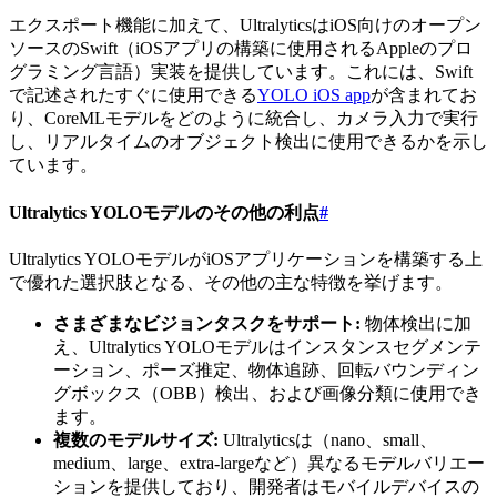
エクスポート機能に加えて、UltralyticsはiOS向けのオープン
ソースのSwift（iOSアプリの構築に使用されるAppleのプロ
グラミング言語）実装を提供しています。これには、Swift
で記述されたすぐに使用できる
YOLO iOS app
が含まれてお
り、CoreMLモデルをどのように統合し、カメラ入力で実行
し、リアルタイムのオブジェクト検出に使用できるかを示し
ています。
Ultralytics YOLOモデルのその他の利点
#
Ultralytics YOLOモデルがiOSアプリケーションを構築する上
で優れた選択肢となる、その他の主な特徴を挙げます。
さまざまなビジョンタスクをサポート:
物体検出に加
え、Ultralytics YOLOモデルはインスタンスセグメンテ
ーション、ポーズ推定、物体追跡、回転バウンディン
グボックス（OBB）検出、および画像分類に使用でき
ます。
複数のモデルサイズ:
Ultralyticsは（nano、small、
medium、large、extra-largeなど）異なるモデルバリエー
ションを提供しており、開発者はモバイルデバイスの