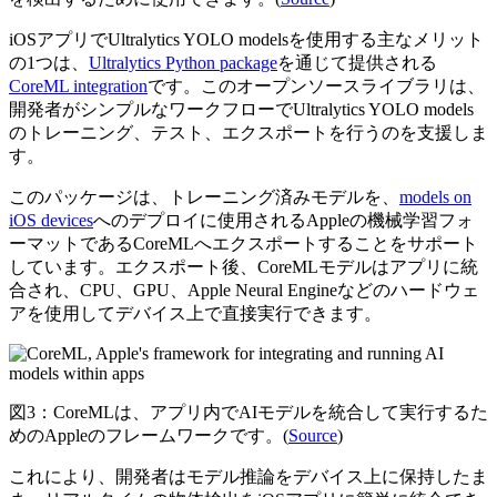
iOSアプリでUltralytics YOLO modelsを使用する主なメリット
の1つは、
Ultralytics Python package
を通じて提供される
CoreML integration
です。このオープンソースライブラリは、
開発者がシンプルなワークフローでUltralytics YOLO models
のトレーニング、テスト、エクスポートを行うのを支援しま
す。
このパッケージは、トレーニング済みモデルを、
models on
iOS devices
へのデプロイに使用されるAppleの機械学習フォ
ーマットであるCoreMLへエクスポートすることをサポート
しています。エクスポート後、CoreMLモデルはアプリに統
合され、CPU、GPU、Apple Neural Engineなどのハードウェ
アを使用してデバイス上で直接実行できます。
図3：CoreMLは、アプリ内でAIモデルを統合して実行するた
めのAppleのフレームワークです。(
Source
)
これにより、開発者はモデル推論をデバイス上に保持したま