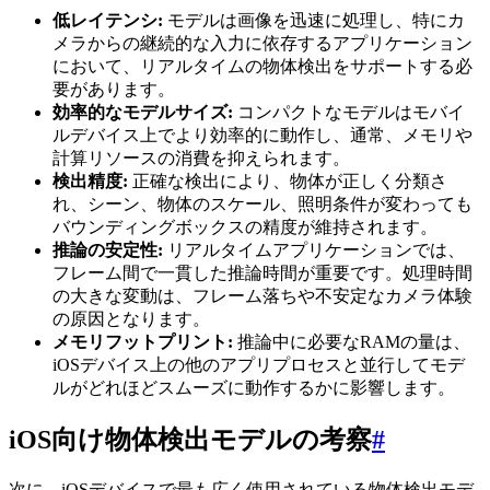
低レイテンシ:
モデルは画像を迅速に処理し、特にカ
メラからの継続的な入力に依存するアプリケーション
において、リアルタイムの物体検出をサポートする必
要があります。
効率的なモデルサイズ:
コンパクトなモデルはモバイ
ルデバイス上でより効率的に動作し、通常、メモリや
計算リソースの消費を抑えられます。
検出精度:
正確な検出により、物体が正しく分類さ
れ、シーン、物体のスケール、照明条件が変わっても
バウンディングボックスの精度が維持されます。
推論の安定性:
リアルタイムアプリケーションでは、
フレーム間で一貫した推論時間が重要です。処理時間
の大きな変動は、フレーム落ちや不安定なカメラ体験
の原因となります。
メモリフットプリント:
推論中に必要なRAMの量は、
iOSデバイス上の他のアプリプロセスと並行してモデ
ルがどれほどスムーズに動作するかに影響します。
iOS向け物体検出モデルの考察
#
次に、iOSデバイスで最も広く使用されている物体検出モデ