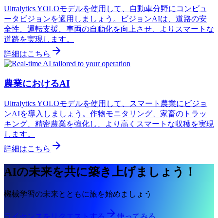
Ultralytics YOLOモデルを使用して、自動車分野にコンピュ
ータビジョンを適用しましょう。ビジョンAIは、道路の安
全性、運転支援、車両の自動化を向上させ、よりスマートな
道路を実現します。
詳細はこちら
農業におけるAI
Ultralytics YOLOモデルを使用して、スマート農業にビジョ
ンAIを導入しましょう。作物モニタリング、家畜のトラッ
キング、精密農業を強化し、より高くスマートな収穫を実現
します。
詳細はこちら
AIの未来を共に築き上げましょう！
機械学習の未来とともに旅を始めましょう
ライセンスをリクエストする
使ってみる