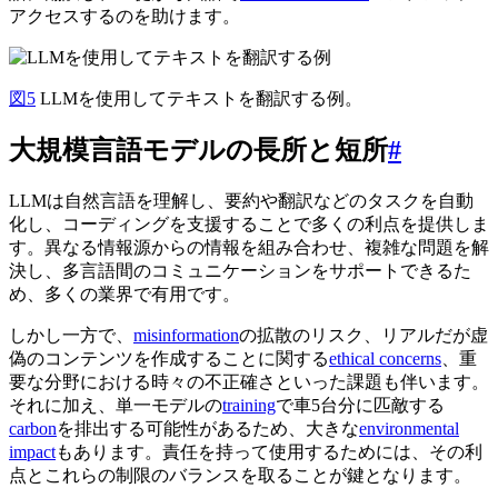
アクセスするのを助けます。
図5
LLMを使用してテキストを翻訳する例。
大規模言語モデルの長所と短所
#
LLMは自然言語を理解し、要約や翻訳などのタスクを自動
化し、コーディングを支援することで多くの利点を提供しま
す。異なる情報源からの情報を組み合わせ、複雑な問題を解
決し、多言語間のコミュニケーションをサポートできるた
め、多くの業界で有用です。
しかし一方で、
misinformation
の拡散のリスク、リアルだが虚
偽のコンテンツを作成することに関する
ethical concerns
、重
要な分野における時々の不正確さといった課題も伴います。
それに加え、単一モデルの
training
で車5台分に匹敵する
carbon
を排出する可能性があるため、大きな
environmental
impact
もあります。責任を持って使用するためには、その利
点とこれらの制限のバランスを取ることが鍵となります。