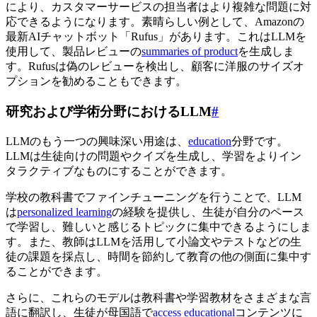
により、カスタマーサービスの担当者はより複雑な問題に対
応できるようになります。素晴らしい例として、Amazonの
最新AIチャットボット「Rufus」があります。これはLLMを
使用して、製品レビューの
summaries of product
を生成しま
す。Rufusは偽のレビューを検出し、顧客に洋服のサイズオ
プションを勧めることもできます。
研究および学術分野におけるLLM
#
LLMのもう一つの興味深い用途は、
education
分野です。
LLMは生徒向けの問題やクイズを生成し、学習をよりイン
タラクティブなものにすることができます。
学校の教科書でファインチューニングを行うことで、LLM
は
personalized learning
の経験を提供し、生徒が自分のペース
で学習し、難しいと感じるトピックに集中できるようにしま
す。また、教師はLLMを活用して小論文やテストなどの生
徒の課題を採点し、時間を節約して教育の他の側面に集中す
ることができます。
さらに、これらのモデルは教科書や学習教材をさまざまな言
語に翻訳し、生徒が母国語で
access educational
コンテンツに