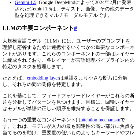
Gemini 1.5
: Google DeepMindによって2024年2月に発表
されたGemini 1.5は、テキスト、画像、その他のデータ
型を処理できるマルチモーダルモデルです。
LLMの主要コンポーネント
#
大規模言語モデル（LLM）には、ユーザーのプロンプトを
理解し応答するために連携するいくつかの重要なコンポーネ
ントがあります。これらのコンポーネントの一部はレイヤー
に編成されており、各レイヤーが言語処理パイプライン内の
特定のタスクを処理します。
たとえば、
embedding layer
は単語をより小さな断片に分解
し、それらの間の関係を特定します。
これを基にして、フィードフォワードレイヤーがこれらの断
片を分析してパターンを見つけます。同様に、回帰レイヤー
はモデルが単語の正しい順序を維持することを保証します。
もう一つの重要なコンポーネントは
attention mechanism
で
す。これは、モデルが入力の最も関連性の高い部分に焦点を
当てるのを助け、重要度の低いものよりもキーワードやフレ