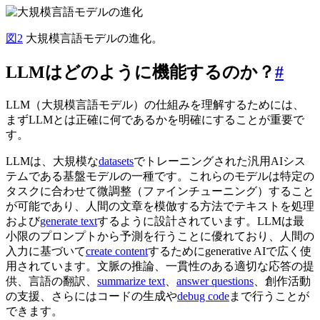
図2
大規模言語モデルの進化。
LLMはどのように機能するのか？
#
LLM（大規模言語モデル）の仕組みを理解するためには、
まずLLMとは正確に何であるかを明確にすることが重要で
す。
LLMは、大規模な
datasets
でトレーニングされた汎用AIシス
テムである基盤モデルの一種です。これらのモデルは特定の
タスクに合わせて微調整（ファインチューニング）すること
が可能であり、人間の文章を模倣する方法でテキストを処理
および
generate text
するように設計されています。LLMは最
小限のプロンプトから予測を行うことに優れており、人間の
入力に基づいて
create content
するためにgenerative AIで広く使
用されています。文脈の推論、一貫性のある適切な応答の提
供、言語の翻訳、
summarize text
、
answer questions
、創作活動
の支援、さらにはコードの生成や
debug code
まで行うことが
できます。