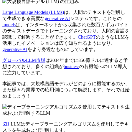
Large Language Models (LLMs)
は、人間のテキストを理解し
て生成できる高度な
generative AI
システムです。これらの
models
は、インターネットから収集された数百万ギガバイト
のテキストデータでトレーニングされており、人間の言語を
認識して解釈することができます。
ChatGPT
のようなLLMを
活用したイノベーションは広く知られるようになり、
generative AI
をより身近なものにしています。
グローバルLLM市場
は2034年までに856億ドルに達すると予
想されており、多くの組織が
business
の各機能へのLLM導入
に注力しています。
本記事では、大規模言語モデルがどのように機能するのか、
また様々な業界での応用例について解説します。それでは始
めましょう！
図1
LLMはディープラーニングアルゴリズムを使用してテキ
ストを生成および理解します。