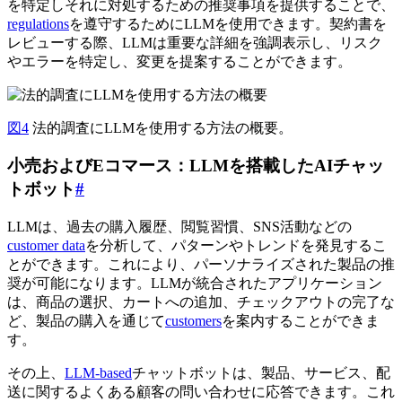
を特定しそれに対処するための推奨事項を提供することで、
regulations
を遵守するためにLLMを使用できます。契約書を
レビューする際、LLMは重要な詳細を強調表示し、リスク
やエラーを特定し、変更を提案することができます。
図4
法的調査にLLMを使用する方法の概要。
小売およびEコマース：LLMを搭載したAIチャッ
トボット
#
LLMは、過去の購入履歴、閲覧習慣、SNS活動などの
customer data
を分析して、パターンやトレンドを発見するこ
とができます。これにより、パーソナライズされた製品の推
奨が可能になります。LLMが統合されたアプリケーション
は、商品の選択、カートへの追加、チェックアウトの完了な
ど、製品の購入を通じて
customers
を案内することができま
す。
その上、
LLM-based
チャットボットは、製品、サービス、配
送に関するよくある顧客の問い合わせに応答できます。これ