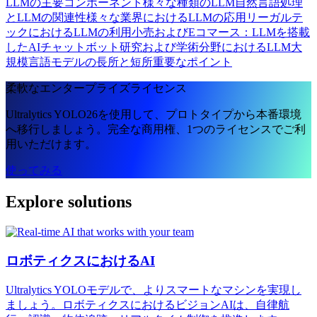
LLMの主要コンポーネント
様々な種類のLLM
自然言語処理
とLLMの関連性
様々な業界におけるLLMの応用
リーガルテ
ックにおけるLLMの利用
小売およびEコマース：LLMを搭載
したAIチャットボット
研究および学術分野におけるLLM
大
規模言語モデルの長所と短所
重要なポイント
柔軟なエンタープライズライセンス
Ultralytics YOLO26を使用して、プロトタイプから本番環境
へ移行しましょう。完全な商用権、1つのライセンスでご利
用いただけます。
使ってみる
Explore solutions
ロボティクスにおけるAI
Ultralytics YOLOモデルで、よりスマートなマシンを実現し
ましょう。ロボティクスにおけるビジョンAIは、自律航