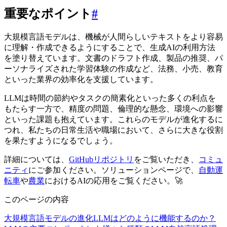
重要なポイント
#
大規模言語モデルは、機械が人間らしいテキストをより容易
に理解・作成できるようにすることで、生成AIの利用方法
を塗り替えています。文書のドラフト作成、製品の推奨、パ
ーソナライズされた学習体験の作成など、法務、小売、教育
といった業界の効率化を支援しています。
LLMは時間の節約やタスクの簡素化といった多くの利点を
もたらす一方で、精度の問題、倫理的な懸念、環境への影響
といった課題も抱えています。これらのモデルが進化するに
つれ、私たちの日常生活や職場において、さらに大きな役割
を果たすようになるでしょう。
詳細については、
GitHubリポジトリ
をご覧いただき、
コミュ
ニティ
にご参加ください。ソリューションページで、
自動運
転車
や
農業
におけるAIの応用をご覧ください。🚀
このページの内容
大規模言語モデルの進化
LLMはどのように機能するのか？