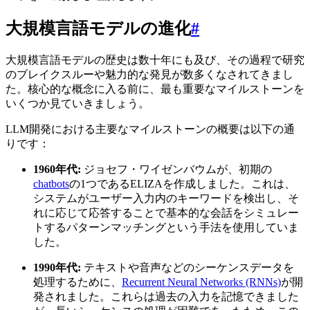
大規模言語モデルの進化
#
大規模言語モデルの歴史は数十年にも及び、その過程で研究
のブレイクスルーや魅力的な発見が数多くなされてきまし
た。核心的な概念に入る前に、最も重要なマイルストーンを
いくつか見ていきましょう。
LLM開発における主要なマイルストーンの概要は以下の通
りです：
1960年代:
ジョセフ・ワイゼンバウムが、初期の
chatbots
の1つであるELIZAを作成しました。これは、
システムがユーザー入力内のキーワードを検出し、そ
れに応じて応答することで基本的な会話をシミュレー
トするパターンマッチングという手法を使用していま
した。
1990年代:
テキストや音声などのシーケンスデータを
処理するために、
Recurrent Neural Networks (RNNs)
が開
発されました。これらは過去の入力を記憶できました