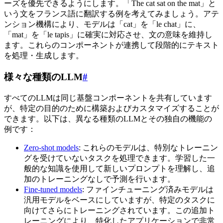
ーズを優先できるようにします。「The cat sat on the mat」と
いう文をフランス語に翻訳する例を考えてみましょう。アテ
ンション機構により、モデルは「cat」を「le chat」に、
「mat」を「le tapis」に確実に対応させ、文の意味を維持し
ます。これらのコンポーネントが連携して段階的にテキスト
を処理・生成します。
様々な種類のLLM
#
すべてのLLMは同じ基盤コンポーネントを共有しています
が、特定の目的のために構築およびカスタマイズすることが
できます。以下は、異なる種類のLLMとその独自の機能の
例です：
Zero-shot models
: これらのモデルは、特別なトレーニン
グを受けていないタスクを処理できます。学習した一
般的な知識を使用して新しいプロンプトを理解し、追
加のトレーニングなしで予測を行います。
Fine-tuned models
: ファインチューニング済みモデルは
汎用モデルをベースにしていますが、特定のタスクに
向けてさらにトレーニングされています。この追加ト
レーニングにより、特化したアプリケーションで非常