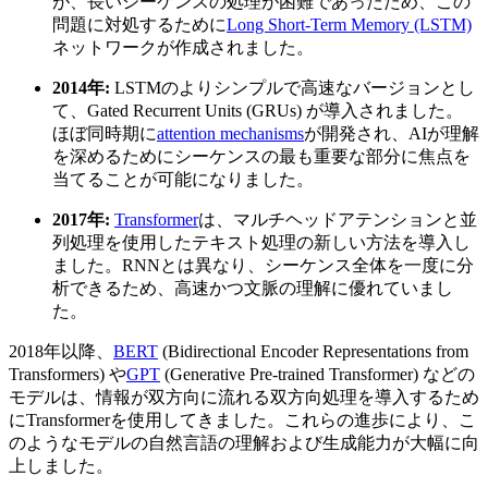
が、長いシーケンスの処理が困難であったため、この
問題に対処するために
Long Short-Term Memory (LSTM)
ネットワークが作成されました。
2014年:
LSTMのよりシンプルで高速なバージョンとし
て、Gated Recurrent Units (GRUs) が導入されました。
ほぼ同時期に
attention mechanisms
が開発され、AIが理解
を深めるためにシーケンスの最も重要な部分に焦点を
当てることが可能になりました。
2017年:
Transformer
は、マルチヘッドアテンションと並
列処理を使用したテキスト処理の新しい方法を導入し
ました。RNNとは異なり、シーケンス全体を一度に分
析できるため、高速かつ文脈の理解に優れていまし
た。
2018年以降、
BERT
(Bidirectional Encoder Representations from
Transformers) や
GPT
(Generative Pre-trained Transformer) などの
モデルは、情報が双方向に流れる双方向処理を導入するため
にTransformerを使用してきました。これらの進歩により、こ
のようなモデルの自然言語の理解および生成能力が大幅に向
上しました。