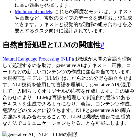
に高い効果を発揮します。
Multimodal models
: これらの高度なモデルは、テキスト
や画像など、複数のタイプのデータを処理および生成
できます。テキストと視覚的な理解の組み合わせを必
要とするタスク向けに設計されています。
自然言語処理とLLMの関連性
#
Natural Language Processing (NLP)
は機械が人間の言語を理解
して処理するのを助け、generative AIはテキスト、画像、コ
ードなどの新しいコンテンツの作成に焦点を当てています。
大規模言語モデル（LLM）はこれら2つの分野を融合させま
す。NLP技術を使用して言語を理解し、generative AIを適用
して、人間らしくオリジナルの応答を作成します。この組み
合わせにより、LLMは言語を処理して創造的で意味のある
テキストを生成できるようになり、会話、コンテンツ作成、
翻訳などのタスクに役立ちます。NLPとgenerative AIの両方
の強みを組み合わせることで、LLMは機械が自然で直感的
な方法でコミュニケーションをとることを可能にします。