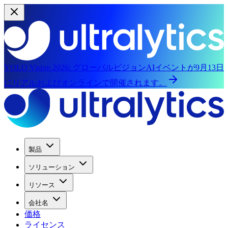
YOLO Vision 2026:
グローバルビジョンAIイベントが9月13日
にリアルおよびオンラインで開催されます。
製品
ソリューション
リソース
会社名
価格
ライセンス