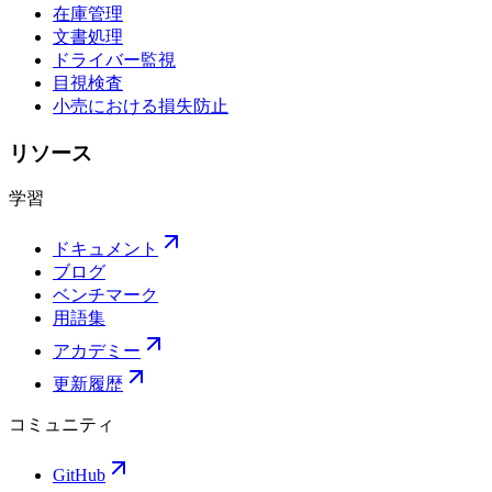
在庫管理
文書処理
ドライバー監視
目視検査
小売における損失防止
リソース
学習
ドキュメント
ブログ
ベンチマーク
用語集
アカデミー
更新履歴
コミュニティ
GitHub