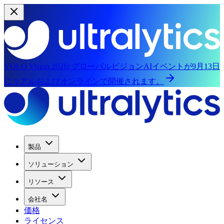
YOLO Vision 2026:
グローバルビジョンAIイベントが9月13日
にリアルおよびオンラインで開催されます。
製品
ソリューション
リソース
会社名
価格
ライセンス