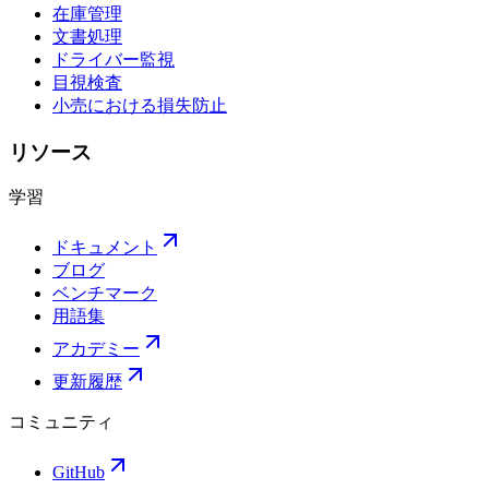
在庫管理
文書処理
ドライバー監視
目視検査
小売における損失防止
リソース
学習
ドキュメント
ブログ
ベンチマーク
用語集
アカデミー
更新履歴
コミュニティ
GitHub