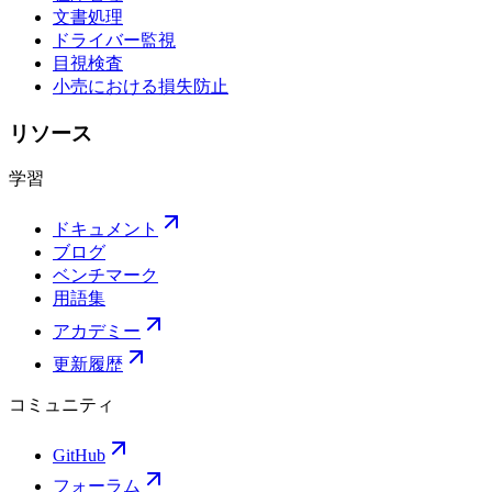
文書処理
ドライバー監視
目視検査
小売における損失防止
リソース
学習
ドキュメント
ブログ
ベンチマーク
用語集
アカデミー
更新履歴
コミュニティ
GitHub
フォーラム