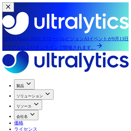
YOLO Vision 2026:
グローバルビジョンAIイベントが9月13日
にリアルおよびオンラインで開催されます。
製品
ソリューション
リソース
会社名
価格
ライセンス