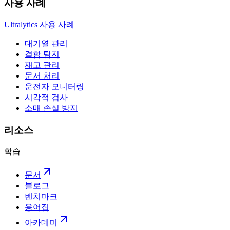
사용 사례
Ultralytics 사용 사례
대기열 관리
결함 탐지
재고 관리
문서 처리
운전자 모니터링
시각적 검사
소매 손실 방지
리소스
학습
문서
블로그
벤치마크
용어집
아카데미