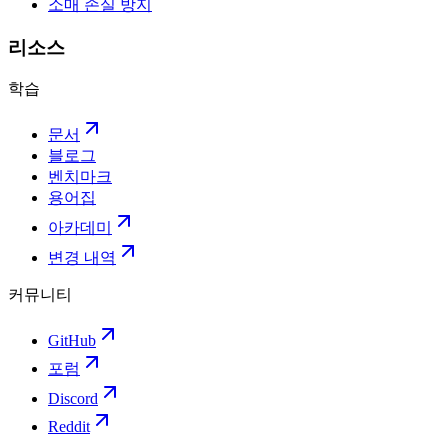
소매 손실 방지
리소스
학습
문서
블로그
벤치마크
용어집
아카데미
변경 내역
커뮤니티
GitHub
포럼
Discord
Reddit