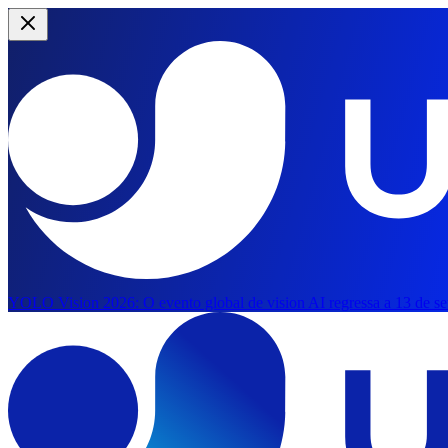
YOLO Vision 2026:
O evento global de vision AI regressa a 13 de s