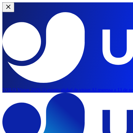
YOLO Vision 2026:
O evento global de vision AI regressa a 13 de s