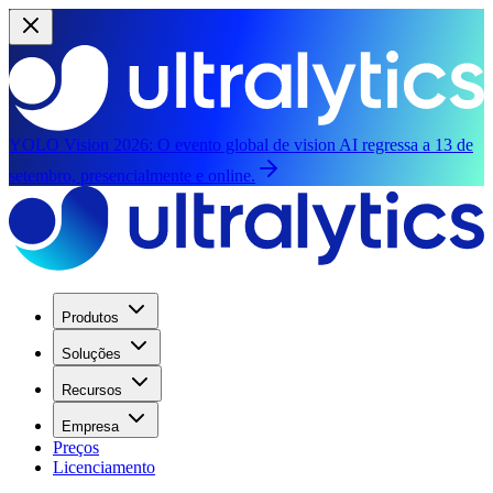
YOLO Vision 2026:
O evento global de vision AI regressa a 13 de
setembro, presencialmente e online.
Produtos
Soluções
Recursos
Empresa
Preços
Licenciamento