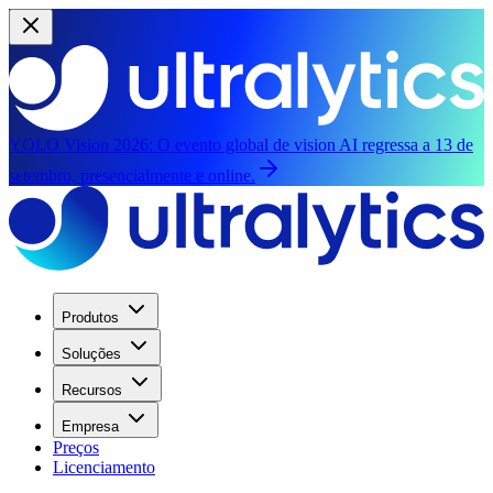
YOLO Vision 2026:
O evento global de vision AI regressa a 13 de
setembro, presencialmente e online.
Produtos
Soluções
Recursos
Empresa
Preços
Licenciamento