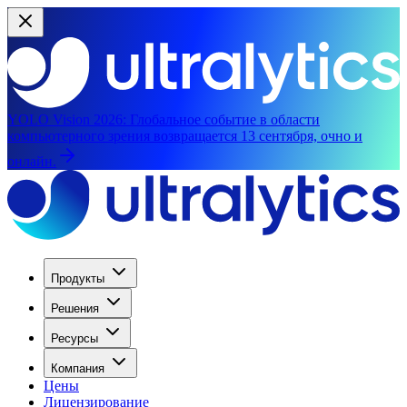
YOLO Vision 2026:
Глобальное событие в области
компьютерного зрения возвращается 13 сентября, очно и
онлайн.
Продукты
Решения
Ресурсы
Компания
Цены
Лицензирование