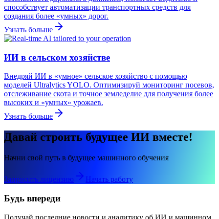
способствует автоматизации транспортных средств для
создания более «умных» дорог.
Узнать больше
ИИ в сельском хозяйстве
Внедряй ИИ в «умное» сельское хозяйство с помощью
моделей Ultralytics YOLO. Оптимизируй мониторинг посевов,
отслеживание скота и точное земледелие для получения более
высоких и «умных» урожаев.
Узнать больше
Давай строить будущее ИИ вместе!
Начни свой путь в будущее машинного обучения
Запросить лицензию
Начать работу
Будь впереди
Получай последние новости и аналитику об ИИ и машинном