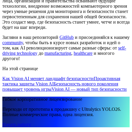
лица, организации и правительства осваивают будущие
технологии, внедрение возможностей компьютерного зрения
через умные решения для мониторинга и безопасности станет
первостепенным для сохранения нашей общей безопасности.
Это создаст мир, где безопасность станет умнее, четче и всегда
будет на шаг впереди.
Загляни в наш репозиторий
GitHub
и присоединяйся к нашему
community
, чтобы быть в курсе новых разработок и идей о
том, как AI революционизирует самые разные сферы: от
self-
driving technology
до
manufacturing
,
healthcare
и многого
другого!
На этой странице
Как Vision AI меняет ландшафт безопасности
Проактивная
тактика защиты Vision AI
Безопасность нового поколения
повышает уровень игры
Vision AI — новый тип безопасности
Гибкое корпоративное лицензирование
Переходи от прототипа к продакшну с Ultralytics YOLO26.
Полные коммерческие права, одна лицензия.
Начать работу