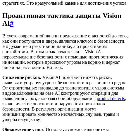
стратегиях. Это краеугольный камень для достижения успеха.
Проактивная тактика защиты Vision
AI
#
В суете современной жизни предсказание опасностей до того,
как они постучатся в дверь, является ключом к безопасности.
Но думай не о реактивной панике, а о проактивном
спокойствии. В этом и заключается сила Vision AI —
переосмысление безопасности с помощью прогностических
инноваций, которые пресекают угрозы на корню и держат
риски на расстоянии. Вот как:
Снижение рисков.
Vision AI помогает снижать риски,
выявляя и устраняя угрозы безопасности в различных средах.
От строительных площадок до транспортных узлов системы
видеонаблюдения на базе AI контролируют операции для
выявления угроз, включая сбои оборудования,
product defects
,
экологические опасности и нарушения протоколов
безопасности. В результате организации могут
минимизировать количество несчастных случаев, травм и
ущерба имуществу.
Обнаружение угроз.
Используя сложные алгоритмы