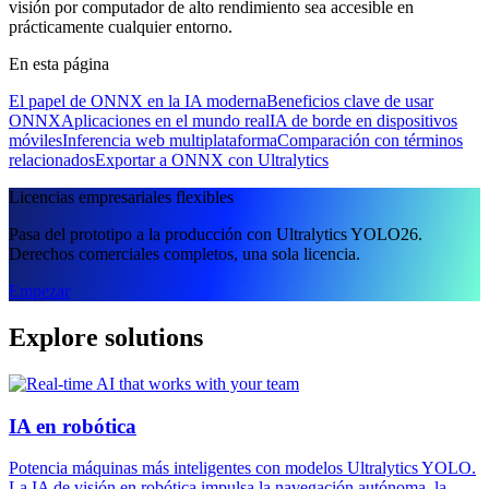
visión por computador de alto rendimiento sea accesible en
prácticamente cualquier entorno.
En esta página
El papel de ONNX en la IA moderna
Beneficios clave de usar
ONNX
Aplicaciones en el mundo real
IA de borde en dispositivos
móviles
Inferencia web multiplataforma
Comparación con términos
relacionados
Exportar a ONNX con Ultralytics
Licencias empresariales flexibles
Pasa del prototipo a la producción con Ultralytics YOLO26.
Derechos comerciales completos, una sola licencia.
Empezar
Explore solutions
IA en robótica
Potencia máquinas más inteligentes con modelos Ultralytics YOLO.
La IA de visión en robótica impulsa la navegación autónoma, la