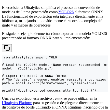
El ecosistema Ultralytics simplifica el proceso de conversión de
modelos de última generación como
YOLO26
al formato ONNX.
La funcionalidad de exportación está integrada directamente en la
biblioteca, manejando automáticamente el recorrido complejo del
grafo y el mapeo de operadores.
El siguiente ejemplo demuestra cómo exportar un modelo YOLO26
preentrenado al formato ONNX para su implementación:
from ultralytics import YOLO

# Load the YOLO26n model (Nano version recommended for 
model = YOLO("yolo26n.pt")

# Export the model to ONNX format

# The 'dynamic' argument enables variable input sizes

path = model.export(format="onnx", dynamic=True)

print(f"Model exported successfully to: {path}")
Una vez exportado, este archivo
se puede utilizar en la
.onnx
Ultralytics Platform
para su gestión o desplegarse directamente en
dispositivos de borde utilizando el ONNX Runtime, haciendo que la