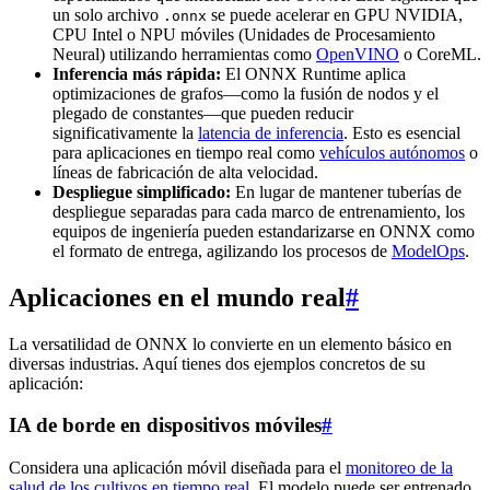
un solo archivo
se puede acelerar en GPU NVIDIA,
.onnx
CPU Intel o NPU móviles (Unidades de Procesamiento
Neural) utilizando herramientas como
OpenVINO
o CoreML.
Inferencia más rápida:
El ONNX Runtime aplica
optimizaciones de grafos—como la fusión de nodos y el
plegado de constantes—que pueden reducir
significativamente la
latencia de inferencia
. Esto es esencial
para aplicaciones en tiempo real como
vehículos autónomos
o
líneas de fabricación de alta velocidad.
Despliegue simplificado:
En lugar de mantener tuberías de
despliegue separadas para cada marco de entrenamiento, los
equipos de ingeniería pueden estandarizarse en ONNX como
el formato de entrega, agilizando los procesos de
ModelOps
.
Aplicaciones en el mundo real
#
La versatilidad de ONNX lo convierte en un elemento básico en
diversas industrias. Aquí tienes dos ejemplos concretos de su
aplicación:
IA de borde en dispositivos móviles
#
Considera una aplicación móvil diseñada para el
monitoreo de la
salud de los cultivos en tiempo real
. El modelo puede ser entrenado