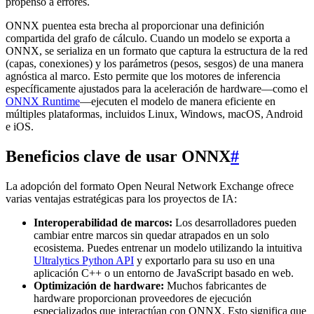
propenso a errores.
ONNX puentea esta brecha al proporcionar una definición
compartida del grafo de cálculo. Cuando un modelo se exporta a
ONNX, se serializa en un formato que captura la estructura de la red
(capas, conexiones) y los parámetros (pesos, sesgos) de una manera
agnóstica al marco. Esto permite que los motores de inferencia
específicamente ajustados para la aceleración de hardware—como el
ONNX Runtime
—ejecuten el modelo de manera eficiente en
múltiples plataformas, incluidos Linux, Windows, macOS, Android
e iOS.
Beneficios clave de usar ONNX
#
La adopción del formato Open Neural Network Exchange ofrece
varias ventajas estratégicas para los proyectos de IA:
Interoperabilidad de marcos:
Los desarrolladores pueden
cambiar entre marcos sin quedar atrapados en un solo
ecosistema. Puedes entrenar un modelo utilizando la intuitiva
Ultralytics Python API
y exportarlo para su uso en una
aplicación C++ o un entorno de JavaScript basado en web.
Optimización de hardware:
Muchos fabricantes de
hardware proporcionan proveedores de ejecución
especializados que interactúan con ONNX. Esto significa que