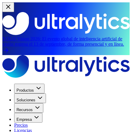
YOLO Vision 2026:
El evento global de inteligencia artificial de
visión regresa el 13 de septiembre, de forma presencial y en línea.
Productos
Soluciones
Recursos
Empresa
Precios
Licencias