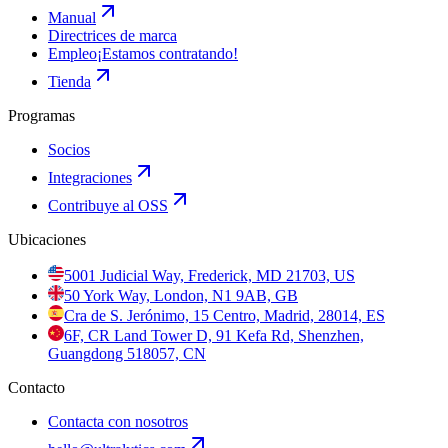
Manual
Directrices de marca
Empleo
¡Estamos contratando!
Tienda
Programas
Socios
Integraciones
Contribuye al OSS
Ubicaciones
5001 Judicial Way, Frederick, MD 21703, US
50 York Way, London, N1 9AB, GB
Cra de S. Jerónimo, 15 Centro, Madrid, 28014, ES
6F, CR Land Tower D, 91 Kefa Rd, Shenzhen,
Guangdong 518057, CN
Contacto
Contacta con nosotros