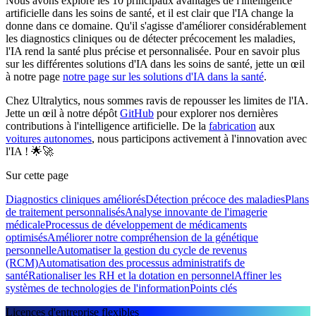
Nous avons exploré les 10 principaux avantages de l'intelligence
artificielle dans les soins de santé, et il est clair que l'IA change la
donne dans ce domaine. Qu'il s'agisse d'améliorer considérablement
les diagnostics cliniques ou de détecter précocement les maladies,
l'IA rend la santé plus précise et personnalisée. Pour en savoir plus
sur les différentes solutions d'IA dans les soins de santé, jette un œil
à notre page
notre page sur les solutions d'IA dans la santé
.
Chez Ultralytics, nous sommes ravis de repousser les limites de l'IA.
Jette un œil à notre dépôt
GitHub
pour explorer nos dernières
contributions à l'intelligence artificielle. De la
fabrication
aux
voitures autonomes
, nous participons activement à l'innovation avec
l'IA ! 🌟🚀
Sur cette page
Diagnostics cliniques améliorés
Détection précoce des maladies
Plans
de traitement personnalisés
Analyse innovante de l'imagerie
médicale
Processus de développement de médicaments
optimisés
Améliorer notre compréhension de la génétique
personnelle
Automatiser la gestion du cycle de revenus
(RCM)
Automatisation des processus administratifs de
santé
Rationaliser les RH et la dotation en personnel
Affiner les
systèmes de technologies de l'information
Points clés
Licences d'entreprise flexibles