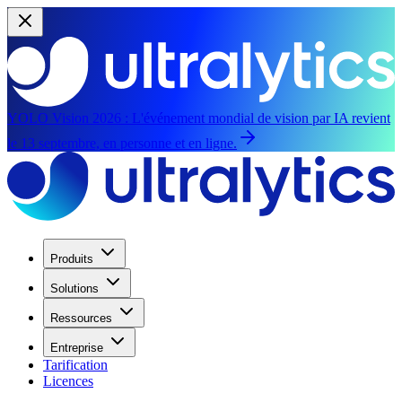
YOLO Vision 2026 :
L'événement mondial de vision par IA revient
le 13 septembre, en personne et en ligne.
Produits
Solutions
Ressources
Entreprise
Tarification
Licences