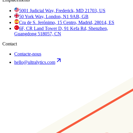
5001 Judicial Way, Frederick, MD 21703, US
50 York Way, London, N1 9AB, GB
Cra de S. Jerónimo, 15 Centro, Madrid, 28014, ES
6F, CR Land Tower D, 91 Kefa Rd, Shenzhen,
Guangdong 518057, CN
Contact
Contacte-nous
hello@ultralytics.com