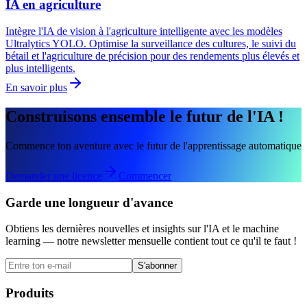
IA en agriculture
Intègre l'IA de vision à l'agriculture intelligente avec les modèles
Ultralytics YOLO. Optimise la surveillance des cultures, le suivi du
bétail et l'agriculture de précision pour des rendements plus élevés et
plus intelligents.
En savoir plus
Construisons ensemble le futur de l'IA !
Commence ton aventure avec le futur de l'apprentissage automatique
Demander une licence
Commencer
Garde une longueur d'avance
Obtiens les dernières nouvelles et insights sur l'IA et le machine
learning — notre newsletter mensuelle contient tout ce qu'il te faut !
S'abonner
Produits