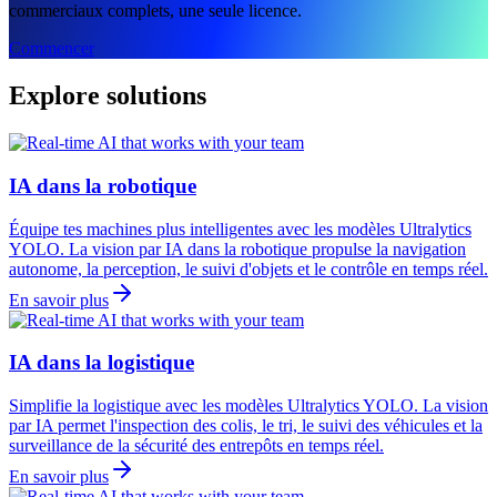
commerciaux complets, une seule licence.
Commencer
Explore solutions
IA dans la robotique
Équipe tes machines plus intelligentes avec les modèles Ultralytics
YOLO. La vision par IA dans la robotique propulse la navigation
autonome, la perception, le suivi d'objets et le contrôle en temps réel.
En savoir plus
IA dans la logistique
Simplifie la logistique avec les modèles Ultralytics YOLO. La vision
par IA permet l'inspection des colis, le tri, le suivi des véhicules et la
surveillance de la sécurité des entrepôts en temps réel.
En savoir plus