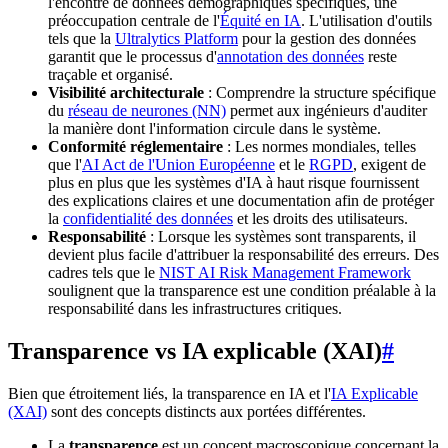
l'encontre de données démographiques spécifiques, une
préoccupation centrale de l'
Équité en IA
. L'utilisation d'outils
tels que la
Ultralytics Platform
pour la gestion des données
garantit que le processus d'
annotation des données
reste
traçable et organisé.
Visibilité architecturale
: Comprendre la structure spécifique
du
réseau de neurones (NN)
permet aux ingénieurs d'auditer
la manière dont l'information circule dans le système.
Conformité réglementaire
: Les normes mondiales, telles
que l'
AI Act de l'Union Européenne
et le
RGPD
, exigent de
plus en plus que les systèmes d'IA à haut risque fournissent
des explications claires et une documentation afin de protéger
la
confidentialité des données
et les droits des utilisateurs.
Responsabilité
: Lorsque les systèmes sont transparents, il
devient plus facile d'attribuer la responsabilité des erreurs. Des
cadres tels que le
NIST AI Risk Management Framework
soulignent que la transparence est une condition préalable à la
responsabilité dans les infrastructures critiques.
Transparence vs IA explicable (XAI)
#
Bien que étroitement liés, la transparence en IA et l'
IA Explicable
(XAI)
sont des concepts distincts aux portées différentes.
La
transparence
est un concept macroscopique concernant la