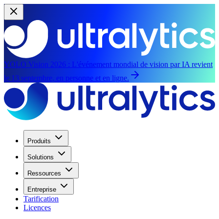
YOLO Vision 2026 :
L'événement mondial de vision par IA revient
le 13 septembre, en personne et en ligne.
Produits
Solutions
Ressources
Entreprise
Tarification
Licences