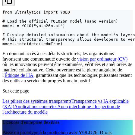
from ultralytics import YOLO

# Load the official YOLO26n model (nano version)

model = YOLO("yolo26n.pt")

# Display detailed information about the model's layers
# This structural transparency allows developers to ver
model.info(detailed=True)
En donnant accès à ces détails structurels, les organisations
favorisent une communauté ouverte de
vision par ordinateur (CV)
où les innovations peuvent être examinées, vérifiées et améliorées de
manière collaborative. Cette ouverture est la pierre angulaire de
l'
Éthique de l'IA
, garantissant que les technologies puissantes restent
des outils au service du progrès humain positif.
Sur cette page
Les piliers des systèmes transparents
Transparence vs IA explicable
(XAI)
Applications concrètes
Aperçu technique : Inspection de
l'architecture du modèle
Licences d'entreprise flexibles
Passe du prototype à la production avec YOLO26. Droits