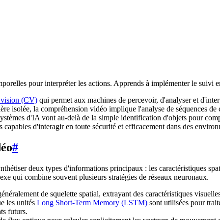
relles pour interpréter les actions. Apprends à implémenter le suivi
 vision (CV)
qui permet aux machines de percevoir, d'analyser et d'inter
ière isolée, la compréhension vidéo implique l'analyse de séquences de c
systèmes d'IA vont au-delà de la simple identification d'objets pour comp
ents capables d'interagir en toute sécurité et efficacement dans des env
déo
#
hétiser deux types d'informations principaux : les caractéristiques spati
exe qui combine souvent plusieurs stratégies de réseaux neuronaux.
énéralement de squelette spatial, extrayant des caractéristiques visuelles 
ue les unités
Long Short-Term Memory (LSTM)
sont utilisées pour trai
ts futurs.