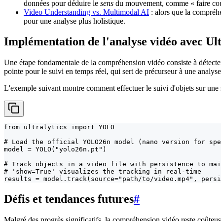
données pour déduire le
sens
du mouvement, comme « faire co
Video Understanding vs. Multimodal AI
: alors que la compréhe
pour une analyse plus holistique.
Implémentation de l'analyse vidéo avec U
Une étape fondamentale de la compréhension vidéo consiste à détecter 
pointe pour le suivi en temps réel, qui sert de précurseur à une analy
L'exemple suivant montre comment effectuer le suivi d'objets sur une s
from ultralytics import YOLO

# Load the official YOLO26n model (nano version for spe
model = YOLO("yolo26n.pt")

# Track objects in a video file with persistence to mai
# 'show=True' visualizes the tracking in real-time

results = model.track(source="path/to/video.mp4", persi
Défis et tendances futures
#
Malgré des progrès significatifs, la compréhension vidéo reste coûteu