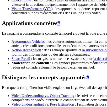
Optical Flow
: de nombreux systèmes utilisent des algorithmes d
vitesse et la direction, indépendamment de l'apparence de l'objet
Vision Transformers (ViTs)
: les approches modernes reposent d
concentrer sur des événements clés dans un long flux vidéo.
Applications concrètes
#
La capacité à comprendre le contexte temporel a ouvert la voie à une 
Autonomous Vehicles
: les voitures autonomes utilisent la com
anticiper les collisions potentielles et exécuter des manœuvres 
Action Recognition
: dans l'analyse sportive et
la surveillance d
fournir des informations ou des alertes automatisées.
Smart Retail
: les magasins utilisent ces systèmes pour
la détect
Modération de contenu
: Les grandes plateformes médiatiques 
réduisant considérablement le besoin d'examen manuel.
Distinguer les concepts apparentés
#
Bien que la compréhension vidéo englobe un large éventail de capacité
Video Understanding vs. Object Tracking
: le suivi se concentr
compréhension vidéo interprète le
comportement
de cette voitur
Video Understanding vs. Pose Estimation
: l'estimation de pos