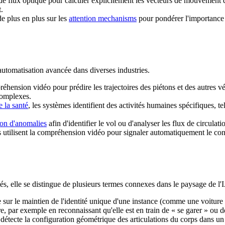
e flux optique pour calculer explicitement les vecteurs de mouvement des
.
e plus en plus sur les
attention mechanisms
pour pondérer l'importance 
automatisation avancée dans diverses industries.
préhension vidéo pour prédire les trajectoires des piétons et des autres
complexes.
e la santé
, les systèmes identifient des activités humaines spécifiques, 
ion d'anomalies
afin d'identifier le vol ou d'analyser les flux de circula
utilisent la compréhension vidéo pour signaler automatiquement le cont
s, elle se distingue de plusieurs termes connexes dans le paysage de l'
e sur le maintien de l'identité unique d'une instance (comme une voiture s
e, par exemple en reconnaissant qu'elle est en train de « se garer » ou de
e détecte la configuration géométrique des articulations du corps dans u