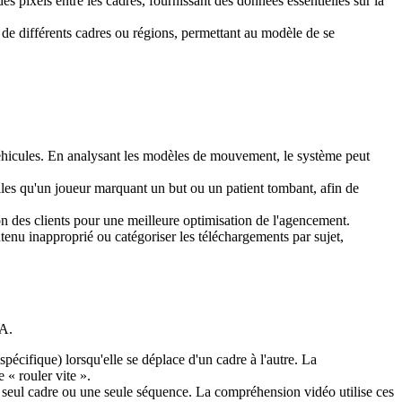
 pixels entre les cadres, fournissant des données essentielles sur la
de différents cadres ou régions, permettant au modèle de se
 véhicules. En analysant les modèles de mouvement, le système peut
telles qu'un joueur marquant un but ou un patient tombant, afin de
tion des clients pour une meilleure optimisation de l'agencement.
enu inapproprié ou catégoriser les téléchargements par sujet,
IA.
pécifique) lorsqu'elle se déplace d'un cadre à l'autre. La
 « rouler vite ».
n seul cadre ou une seule séquence. La compréhension vidéo utilise ces