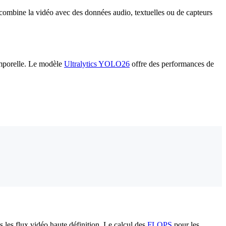
 combine la vidéo avec des données audio, textuelles ou de capteurs
temporelle. Le modèle
Ultralytics YOLO26
offre des performances de
 les flux vidéo haute définition. Le calcul des
FLOPS
pour les