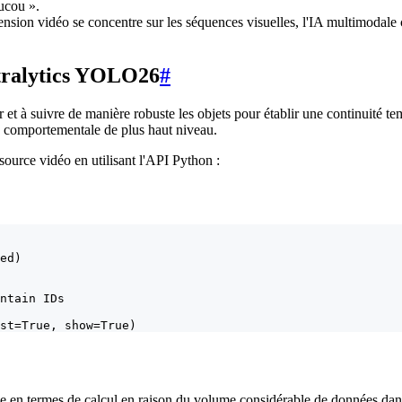
ucou ».
nsion vidéo se concentre sur les séquences visuelles, l'IA multimodale
ltralytics YOLO26
#
et à suivre de manière robuste les objets pour établir une continuité 
se comportementale de plus haut niveau.
ource vidéo en utilisant l'API Python :
ed)

ntain IDs

st=True, show=True)
se en termes de calcul en raison du volume considérable de données dans