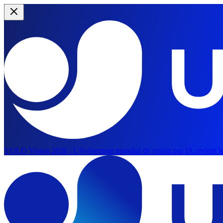
YOLO Vision 2026 :
L'événement mondial de vision par IA revient le