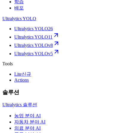
학습
배포
Ultralytics YOLO
Ultralytics YOLO26
Ultralytics YOLO11
Ultralytics YOLOv8
Ultralytics YOLOv5
Tools
Lite
신규
Actions
솔루션
Ultralytics 솔루션
농업 분야 AI
자동차 분야 AI
의료 분야 AI