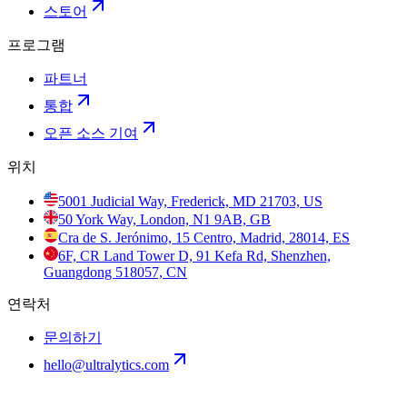
스토어
프로그램
파트너
통합
오픈 소스 기여
위치
5001 Judicial Way, Frederick, MD 21703, US
50 York Way, London, N1 9AB, GB
Cra de S. Jerónimo, 15 Centro, Madrid, 28014, ES
6F, CR Land Tower D, 91 Kefa Rd, Shenzhen,
Guangdong 518057, CN
연락처
문의하기
hello@ultralytics.com