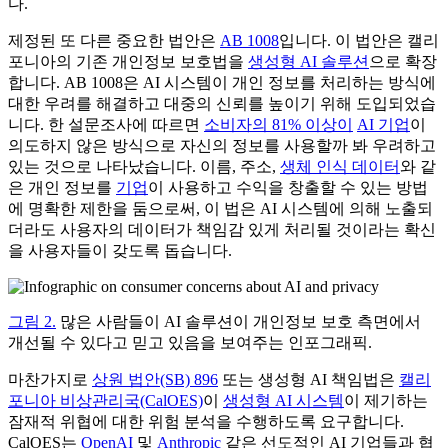
다.
제정된 또 다른 중요한 법안은
AB 1008
입니다. 이 법안은 캘리
포니아의 기존 개인정보 보호법을
생성형 AI 솔루션
으로 확장
합니다. AB 1008은 AI 시스템이 개인 정보를 처리하는 방식에
대한 우려를 해결하고 대중의 신뢰를 높이기 위해 도입되었습
니다. 한 설문조사에 따르면
소비자의 81% 이상이
AI 기업
이
의도하지 않은 방식으로 자신의 정보를 사용할까 봐 우려하고
있는 것으로 나타났습니다. 이름, 주소,
생체 인식 데이터
와 같
은 개인 정보를
기업
이 사용하고 수익을 창출할 수 있는 방법
에 명확한 제한을 둠으로써, 이 법은 AI 시스템에 의해 노출되
더라도 사용자의 데이터가 책임감 있게 처리될 것이라는 확신
을 사용자들이 갖도록 돕습니다.
그림 2.
많은 사람들이 AI 솔루션이 개인정보 보호 측면에서
개선될 수 있다고 믿고 있음을 보여주는 인포그래픽.
마찬가지로
상원 법안(SB) 896
또는 생성형 AI 책임법은
캘리
포니아 비상관리국(CalOES)
이
생성형 AI 시스템
이 제기하는
잠재적 위협에 대한 위험 분석을 수행하도록 요구합니다.
CalOES는
OpenAI
및
Anthropic
같은 선도적인 AI 기업들과 협