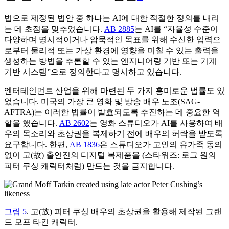
법으로 제정된 법안 중 하나는 AI에 대한 적절한 정의를 내리
는 데 초점을 맞추었습니다.
AB 2885
는 AI를 “자율성 수준이
다양하며 명시적이거나 암묵적인 목표를 위해 수신한 입력으
로부터 물리적 또는 가상 환경에 영향을 미칠 수 있는 출력을
생성하는 방법을 추론할 수 있는 엔지니어링 기반 또는 기계
기반 시스템”으로 정의한다고 명시하고 있습니다.
엔터테인먼트 산업을 위해 마련된 두 가지 흥미로운 법률도 있
었습니다. 미국의 가장 큰 영화 및 방송 배우 노조(SAG-
AFTRA)는 이러한 법률이 발효되도록 추진하는 데 중요한 역
할을 했습니다.
AB 2602
는 영화 스튜디오가 AI를 사용하여 배
우의 목소리와 초상권을 복제하기 전에 배우의 허락을 받도록
요구합니다. 한편,
AB 1836
은 스튜디오가 고인의 유가족 동의
없이 고(故) 출연진의 디지털 복제품을 (스타워즈: 로그 원의
피터 쿠싱 캐릭터처럼) 만드는 것을 금지합니다.
그림 5
. 고(故) 피터 쿠싱 배우의 초상권을 활용해 제작된 그랜
드 모프 타킨 캐릭터.