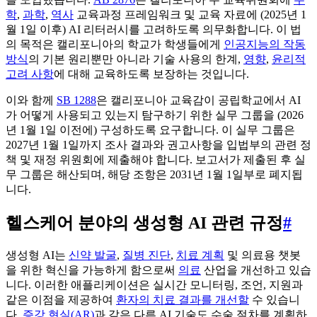
학
,
과학
,
역사
교육과정 프레임워크 및 교육 자료에 (2025년 1
월 1일 이후) AI 리터러시를 고려하도록 의무화합니다. 이 법
의 목적은 캘리포니아의 학교가 학생들에게
인공지능의 작동
방식
의 기본 원리뿐만 아니라 기술 사용의 한계,
영향
,
윤리적
고려 사항
에 대해 교육하도록 보장하는 것입니다.
이와 함께
SB 1288
은 캘리포니아 교육감이 공립학교에서 AI
가 어떻게 사용되고 있는지 탐구하기 위한 실무 그룹을 (2026
년 1월 1일 이전에) 구성하도록 요구합니다. 이 실무 그룹은
2027년 1월 1일까지 조사 결과와 권고사항을 입법부의 관련 정
책 및 재정 위원회에 제출해야 합니다. 보고서가 제출된 후 실
무 그룹은 해산되며, 해당 조항은 2031년 1월 1일부로 폐지됩
니다.
헬스케어 분야의 생성형 AI 관련 규정
#
생성형 AI는
신약 발굴
,
질병 진단
,
치료 계획
및 의료용 챗봇
을 위한 혁신을 가능하게 함으로써
의료
산업을 개선하고 있습
니다. 이러한 애플리케이션은 실시간 모니터링, 조언, 지원과
같은 이점을 제공하여
환자의 치료 결과를 개선할
수 있습니
다.
증강 현실(AR)
과 같은 다른 AI 기술도 수술 절차를 계획하