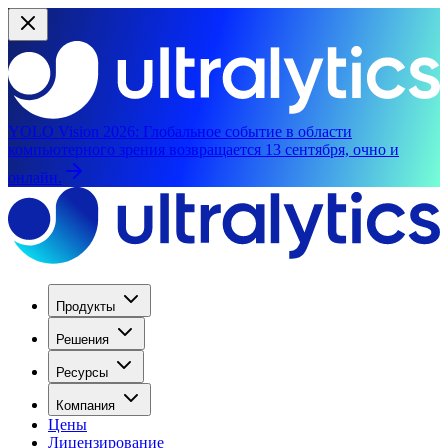
YOLO Vision 2026:
Глобальное событие в области
компьютерного зрения возвращается 13 сентября, очно и
онлайн.
Продукты
Решения
Ресурсы
Компания
Цены
Лицензирование