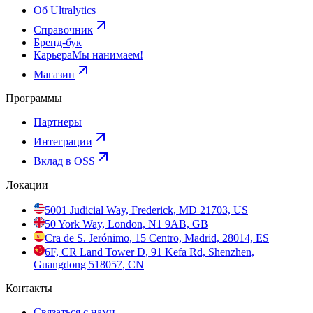
Об Ultralytics
Справочник
Бренд-бук
Карьера
Мы нанимаем!
Магазин
Программы
Партнеры
Интеграции
Вклад в OSS
Локации
5001 Judicial Way, Frederick, MD 21703, US
50 York Way, London, N1 9AB, GB
Cra de S. Jerónimo, 15 Centro, Madrid, 28014, ES
6F, CR Land Tower D, 91 Kefa Rd, Shenzhen,
Guangdong 518057, CN
Контакты
Связаться с нами