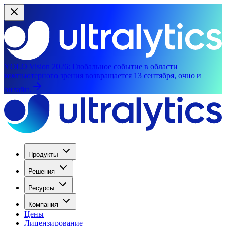
YOLO Vision 2026:
Глобальное событие в области
компьютерного зрения возвращается 13 сентября, очно и
онлайн.
Продукты
Решения
Ресурсы
Компания
Цены
Лицензирование