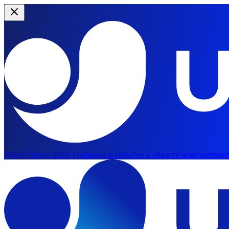
YOLO Vision 2026:
Глобальное событие в области компьютерног