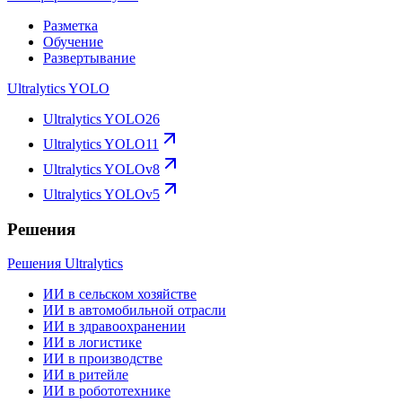
Разметка
Обучение
Развертывание
Ultralytics YOLO
Ultralytics YOLO26
Ultralytics YOLO11
Ultralytics YOLOv8
Ultralytics YOLOv5
Решения
Решения Ultralytics
ИИ в сельском хозяйстве
ИИ в автомобильной отрасли
ИИ в здравоохранении
ИИ в логистике
ИИ в производстве
ИИ в ритейле
ИИ в робототехнике