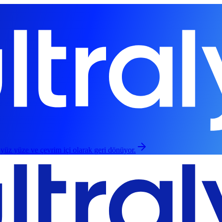
 yüz yüze ve çevrim içi olarak geri dönüyor.