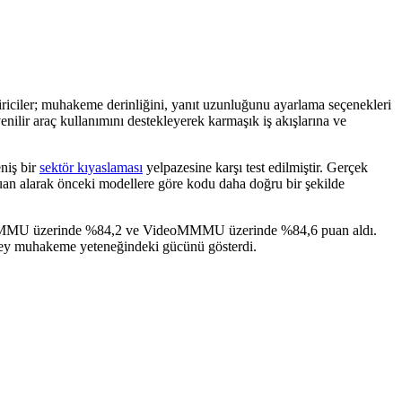
tiriciler; muhakeme derinliğini, yanıt uzunluğunu ayarlama seçenekleri
enilir araç kullanımını destekleyerek karmaşık iş akışlarına ve
eniş bir
sektör kıyaslaması
yelpazesine karşı test edilmiştir. Gerçek
an alarak önceki modellere göre kodu daha doğru bir şekilde
inde MMMU üzerinde %84,2 ve VideoMMMU üzerinde %84,6 puan aldı.
zey muhakeme yeteneğindeki gücünü gösterdi.