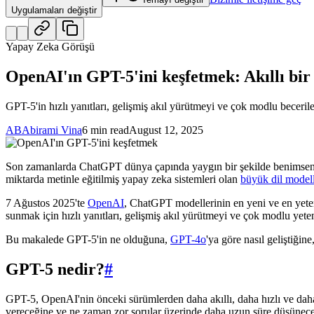
Uygulamaları değiştir
Yapay Zeka Görüşü
OpenAI'ın GPT-5'ini keşfetmek: Akıllı bir 
GPT-5'in hızlı yanıtları, gelişmiş akıl yürütmeyi ve çok modlu beceriler
AB
Abirami Vina
6 min read
August 12, 2025
Son zamanlarda ChatGPT dünya çapında yaygın bir şekilde benimsendi 
miktarda metinle eğitilmiş yapay zeka sistemleri olan
büyük dil modell
7 Ağustos 2025'te
OpenAI
, ChatGPT modellerinin en yeni ve en yetene
sunmak için hızlı yanıtları, gelişmiş akıl yürütmeyi ve çok modlu yetene
Bu makalede GPT-5'in ne olduğuna,
GPT-4o
'ya göre nasıl geliştiği
GPT-5 nedir?
#
GPT-5, OpenAI'nin önceki sürümlerden daha akıllı, daha hızlı ve dah
vereceğine ve ne zaman zor sorular üzerinde daha uzun süre düşüneceğ