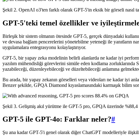
Şekil 2. OpenAI o3'ten farklı olarak GPT-5'in eksik bir görseli nasıl t
GPT-5'teki temel özellikler ve iyileştirmel
Birleşik bir sistem olmanın ötesinde GPT-5, gerçek dünyadaki kullanım
ve devasa bağlam pencerelerini yönetebilme yeteneği ile yanıtların nas
uygulamalara entegrasyonu kolaylaştırıyor.
GPT-5, bir yapay zeka modelinin belirli alanlarda ne kadar iyi performa
yazılım mühendisliği görevlerini simüle eden kodlama zorluklarında
yazabileceği, düzenleyebileceği ve düzeltebileceği anlamına gelmekted
Bu arada, bir yapay zekanın görselleri veya videoları ne kadar iy
Benzer şekilde, GPQA Diamond kıyaslamasındaki karmaşık bilim soru
Şekil 3. Gelişmiş akıl yürütme ile GPT-5 pro, GPQA üzerinde %88,4 p
GPT-5 ile GPT-4o: Farklar neler?
#
Şu ana kadar GPT-5'i genel olarak diğer ChatGPT modelleriyle ilişkili 