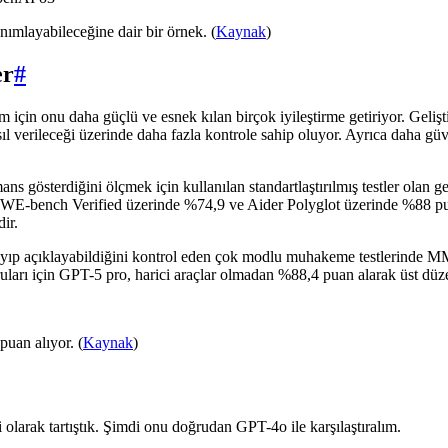
anımlayabileceğine dair bir örnek. (
Kaynak
)
er
#
 için onu daha güçlü ve esnek kılan birçok iyileştirme getiriyor. Geliş
ıl verileceği üzerinde daha fazla kontrole sahip oluyor. Ayrıca daha güv
ns gösterdiğini ölçmek için kullanılan standartlaştırılmış testler olan g
 SWE-bench Verified üzerinde %74,9 ve Aider Polyglot üzerinde %88 pu
ir.
i anlayıp açıklayabildiğini kontrol eden çok modlu muhakeme testler
ları için GPT-5 pro, harici araçlar olmadan %88,4 puan alarak üst dü
uan alıyor. (
Kaynak
)
olarak tartıştık. Şimdi onu doğrudan GPT-4o ile karşılaştıralım.