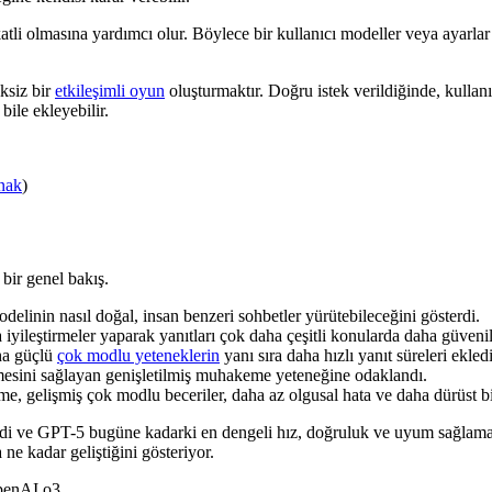
ikkatli olmasına yardımcı olur. Böylece bir kullanıcı modeller veya aya
iksiz bir
etkileşimli oyun
oluşturmaktır. Doğru istek verildiğinde, kulla
 bile ekleyebilir.
nak
)
bir genel bakış.
odelinin nasıl doğal, insan benzeri sohbetler yürütebileceğini gösterdi.
leştirmeler yaparak yanıtları çok daha çeşitli konularda daha güvenilir
aha güçlü
çok modlu yeteneklerin
yanı sıra daha hızlı yanıt süreleri ekledi
mesini sağlayan genişletilmiş muhakeme yeteneğine odaklandı.
e, gelişmiş çok modlu beceriler, daha az olgusal hata ve daha dürüst bir il
ildi ve GPT-5 bugüne kadarki en dengeli hız, doğruluk ve uyum sağlam
ne kadar geliştiğini gösteriyor.