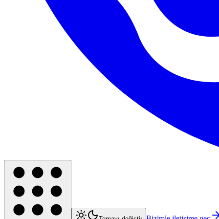
Bizimle iletişime geç
Temayı değiştir