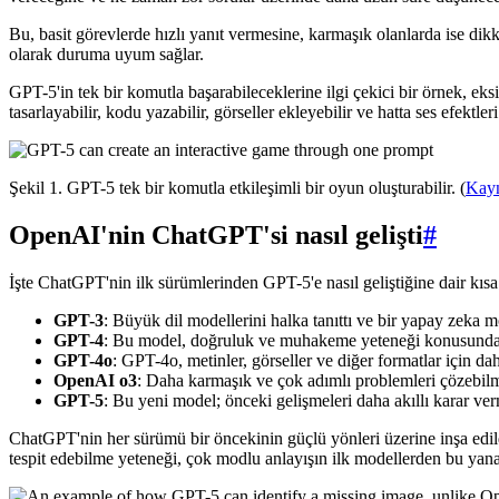
Bu, basit görevlerde hızlı yanıt vermesine, karmaşık olanlarda ise d
olarak duruma uyum sağlar.
GPT-5'in tek bir komutla başarabileceklerine ilgi çekici bir örnek, eks
tasarlayabilir, kodu yazabilir, görseller ekleyebilir ve hatta ses efektleri
Şekil 1. GPT-5 tek bir komutla etkileşimli bir oyun oluşturabilir. (
Kay
OpenAI'nin ChatGPT'si nasıl gelişti
#
İşte ChatGPT'nin ilk sürümlerinden GPT-5'e nasıl geliştiğine dair kısa 
GPT-3
: Büyük dil modellerini halka tanıttı ve bir yapay zeka m
GPT-4
: Bu model, doğruluk ve muhakeme yeteneği konusunda iyi
GPT-4o
: GPT-4o, metinler, görseller ve diğer formatlar için d
OpenAI o3
: Daha karmaşık ve çok adımlı problemleri çözebil
GPT-5
: Bu yeni model; önceki gelişmeleri daha akıllı karar verm
ChatGPT'nin her sürümü bir öncekinin güçlü yönleri üzerine inşa ed
tespit edebilme yeteneği, çok modlu anlayışın ilk modellerden bu yana 