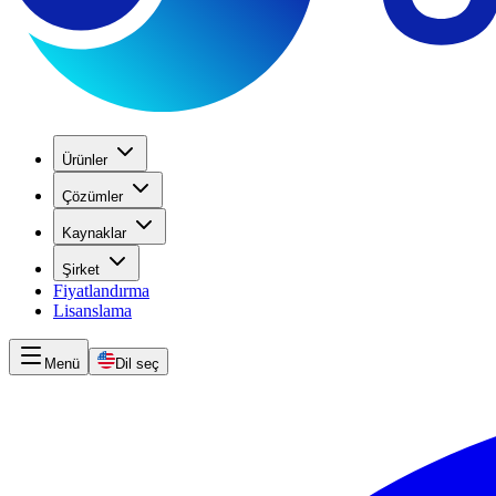
Ürünler
Çözümler
Kaynaklar
Şirket
Fiyatlandırma
Lisanslama
Menü
Dil seç