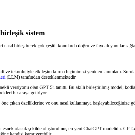
birleşik sistem
i nasıl birleştirerek çok çeşitli konularda doğru ve faydalı yanıtlar sağl
ve teknolojiyle etkileşim kurma biçimimizi yeniden tanımladı. Sorula
eri
(LLM) tarafından desteklenmektedir.
kli versiyonu olan GPT-5'i tanıttı. Bu akıllı birleştirilmiş model; kod
kleri bir araya getiriyor.
ne, öne çıkan özelliklerine ve onu nasıl kullanmaya başlayabileceğinize g
a esnek olacak şekilde oluşturulmuş en yeni ChatGPT modelidir. GPT-4o
ine kendisi karar verebilir.