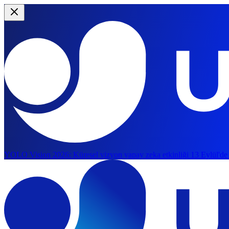
YOLO Vision 2026:
Küresel vizyon yapay zeka etkinliği 13 Eylül'de