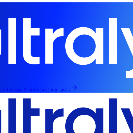
ày 13 tháng 9, trực tiếp và trực tuyến.