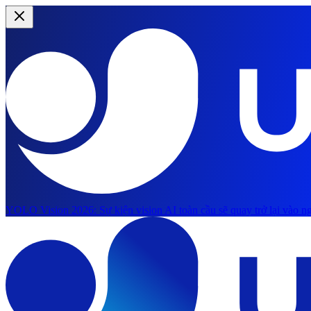
YOLO Vision 2026:
Sự kiện vision AI toàn cầu sẽ quay trở lại vào ng