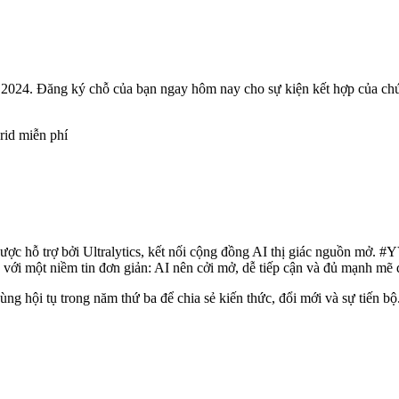
24. Đăng ký chỗ của bạn ngay hôm nay cho sự kiện kết hợp của chúng 
rid miễn phí
hỗ trợ bởi Ultralytics, kết nối cộng đồng AI thị giác nguồn mở. #YV2
 với một niềm tin đơn giản: AI nên cởi mở, dễ tiếp cận và đủ mạnh mẽ đ
cùng hội tụ trong năm thứ ba để chia sẻ kiến thức, đổi mới và sự tiến b