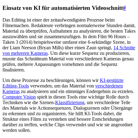
Einsatz von KI für automatisierten Videoschnitt
#
Das Editing ist einer der zeitaufwendigsten Prozesse beim
Filmemachen. Redakteure verbringen normalerweise Stunden damit,
Material zu überprüfen, Aufnahmen zu analysieren, die besten Takes
auszuwählen und sie zusammenzufügen. In dem Film 96 Hours –
Taken 3 (2014) beispielsweise umfasst eine 6-sekündige Szene, in
der Liam Neeson (Bryan Mills) über einen Zaun springt,
14 Schnitte
von mehreren Kameras
. Um diese kurze Sequenz zu produzieren,
musste das Schnittteam Material von verschiedenen Kameras genau
prüfen, mehrere Anpassungen vornehmen und die Sequenz
finalisieren.
Um diese Prozesse zu beschleunigen, können wir
KI-gestützte
Editing-Tools
verwenden, um das Material von
verschiedenen
Kameras
zu analysieren und ein stimmiges Endergebnis zu erzielen.
Computer Vision
spielt in diesen Tools eine wichtige Rolle durch
Techniken wie die Szenen-
Klassifizierung
, um verschiedene Teile
des Materials wie Actionsequenzen, Dialogszenen oder Übergänge
zu erkennen und zu organisieren. Sie hilft KI-Tools dabei, die
Struktur eines Films zu verstehen und bessere Entscheidungen
darüber zu treffen, welche Clips verwendet und wie sie angeordnet
werden sollen.