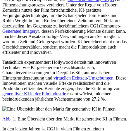
Filmemachungsprozess verändert. Unter der Regie von Robert
Zemeckis nutzte der Film fortschrittliche, KI-gestützte
Verjüngungstechnologie, um die Schauspieler Tom Hanks und
Robin Wright in ihren Rollen über einen Zeitraum von 60 Jahren
darzustellen. Im Gegensatz zu herkömmlichem CGI (Computer-
Generated Imagery
), dessen Perfektionierung Monate dauern kann,
machte dieser Ansatz sofortige Verwandlungen am Set möglich,
wodurch Zeit und Geld gespart wurden. KI bereichert nicht nur das
Geschichtenerzählen, sondern macht die Filmproduktion auch
effizienter und innovativer.
Tatsächlich experimentiert Hollywood derzeit mit innovativen
Techniken wie KI-gesteuertem Gesichtsaustausch,
Charakterverbesserungen im Deepfake-Stil, automatischer
Hintergrunderzeugung und
virtuellen Echtzeit-Umgebungen
. Diese
Innovationen machen visuelle Effekte realistischer und die
Produktion effizienter. Berichte zeigen, dass die Einführung von
generativer KI in der Filmindustrie
rasant wächst, mit einer
beeindruckenden jährlichen Wachstumsrate von 27,2 %.
Abb. 1
. Eine Übersicht über den Markt für generative KI in Filmen.
In den letzten Jahren ist CGI in vielen Filmen zu einem