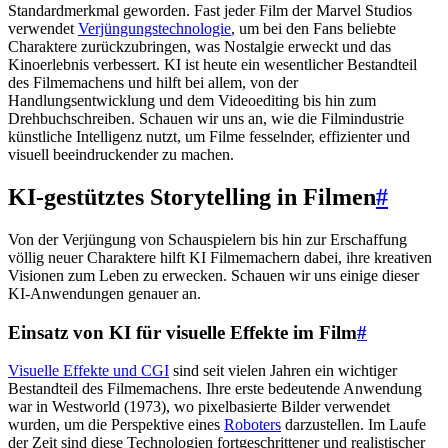
Standardmerkmal geworden. Fast jeder Film der Marvel Studios
verwendet
Verjüngungstechnologie
, um bei den Fans beliebte
Charaktere zurückzubringen, was Nostalgie erweckt und das
Kinoerlebnis verbessert. KI ist heute ein wesentlicher Bestandteil
des Filmemachens und hilft bei allem, von der
Handlungsentwicklung und dem Videoediting bis hin zum
Drehbuchschreiben. Schauen wir uns an, wie die Filmindustrie
künstliche Intelligenz nutzt, um Filme fesselnder, effizienter und
visuell beeindruckender zu machen.
KI-gestütztes Storytelling in Filmen
#
Von der Verjüngung von Schauspielern bis hin zur Erschaffung
völlig neuer Charaktere hilft KI Filmemachern dabei, ihre kreativen
Visionen zum Leben zu erwecken. Schauen wir uns einige dieser
KI-Anwendungen genauer an.
Einsatz von KI für visuelle Effekte im Film
#
Visuelle Effekte und CGI
sind seit vielen Jahren ein wichtiger
Bestandteil des Filmemachens. Ihre erste bedeutende Anwendung
war in Westworld (1973), wo pixelbasierte Bilder verwendet
wurden, um die Perspektive eines
Roboters
darzustellen. Im Laufe
der Zeit sind diese Technologien fortgeschrittener und realistischer