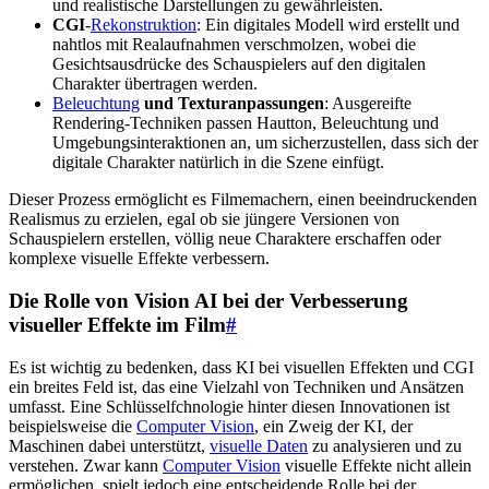
und realistische Darstellungen zu gewährleisten.
CGI
-
Rekonstruktion
: Ein digitales Modell wird erstellt und
nahtlos mit Realaufnahmen verschmolzen, wobei die
Gesichtsausdrücke des Schauspielers auf den digitalen
Charakter übertragen werden.
Beleuchtung
und Texturanpassungen
: Ausgereifte
Rendering-Techniken passen Hautton, Beleuchtung und
Umgebungsinteraktionen an, um sicherzustellen, dass sich der
digitale Charakter natürlich in die Szene einfügt.
Dieser Prozess ermöglicht es Filmemachern, einen beeindruckenden
Realismus zu erzielen, egal ob sie jüngere Versionen von
Schauspielern erstellen, völlig neue Charaktere erschaffen oder
komplexe visuelle Effekte verbessern.
Die Rolle von Vision AI bei der Verbesserung
visueller Effekte im Film
#
Es ist wichtig zu bedenken, dass KI bei visuellen Effekten und CGI
ein breites Feld ist, das eine Vielzahl von Techniken und Ansätzen
umfasst. Eine Schlüsselfchnologie hinter diesen Innovationen ist
beispielsweise die
Computer Vision
, ein Zweig der KI, der
Maschinen dabei unterstützt,
visuelle Daten
zu analysieren und zu
verstehen. Zwar kann
Computer Vision
visuelle Effekte nicht allein
ermöglichen, spielt jedoch eine entscheidende Rolle bei der