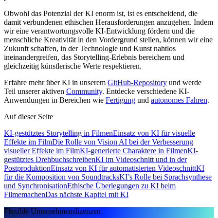
Obwohl das Potenzial der KI enorm ist, ist es entscheidend, die
damit verbundenen ethischen Herausforderungen anzugehen. Indem
wir eine verantwortungsvolle KI-Entwicklung fördern und die
menschliche Kreativität in den Vordergrund stellen, können wir eine
Zukunft schaffen, in der Technologie und Kunst nahtlos
ineinandergreifen, das Storytelling-Erlebnis bereichern und
gleichzeitig künstlerische Werte respektieren.
Erfahre mehr über KI in unserem
GitHub-Repository
und werde
Teil unserer aktiven
Community
. Entdecke verschiedene KI-
Anwendungen in Bereichen wie
Fertigung
und
autonomes Fahren
.
Auf dieser Seite
KI-gestütztes Storytelling in Filmen
Einsatz von KI für visuelle
Effekte im Film
Die Rolle von Vision AI bei der Verbesserung
visueller Effekte im Film
KI-generierte Charaktere in Filmen
KI-
gestütztes Drehbuchschreiben
KI im Videoschnitt und in der
Postproduktion
Einsatz von KI für automatisierten Videoschnitt
KI
für die Komposition von Soundtracks
KI’s Rolle bei Sprachsynthese
und Synchronisation
Ethische Überlegungen zu KI beim
Filmemachen
Das nächste Kapitel mit KI
Flexible Unternehmenslizenzen