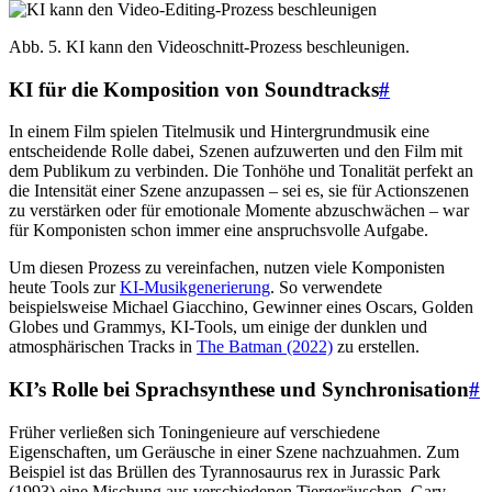
Abb. 5. KI kann den Videoschnitt-Prozess beschleunigen.
KI für die Komposition von Soundtracks
#
In einem Film spielen Titelmusik und Hintergrundmusik eine
entscheidende Rolle dabei, Szenen aufzuwerten und den Film mit
dem Publikum zu verbinden. Die Tonhöhe und Tonalität perfekt an
die Intensität einer Szene anzupassen – sei es, sie für Actionszenen
zu verstärken oder für emotionale Momente abzuschwächen – war
für Komponisten schon immer eine anspruchsvolle Aufgabe.
Um diesen Prozess zu vereinfachen, nutzen viele Komponisten
heute Tools zur
KI-Musikgenerierung
. So verwendete
beispielsweise Michael Giacchino, Gewinner eines Oscars, Golden
Globes und Grammys, KI-Tools, um einige der dunklen und
atmosphärischen Tracks in
The Batman (2022)
zu erstellen.
KI’s Rolle bei Sprachsynthese und Synchronisation
#
Früher verließen sich Toningenieure auf verschiedene
Eigenschaften, um Geräusche in einer Szene nachzuahmen. Zum
Beispiel ist das Brüllen des Tyrannosaurus rex in Jurassic Park
(1993) eine Mischung aus verschiedenen Tiergeräuschen. Gary