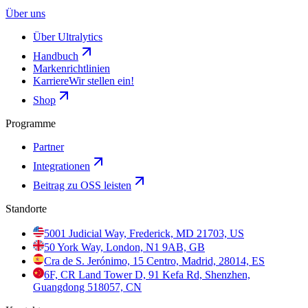
Über uns
Über Ultralytics
Handbuch
Markenrichtlinien
Karriere
Wir stellen ein!
Shop
Programme
Partner
Integrationen
Beitrag zu OSS leisten
Standorte
5001 Judicial Way, Frederick, MD 21703, US
50 York Way, London, N1 9AB, GB
Cra de S. Jerónimo, 15 Centro, Madrid, 28014, ES
6F, CR Land Tower D, 91 Kefa Rd, Shenzhen,
Guangdong 518057, CN