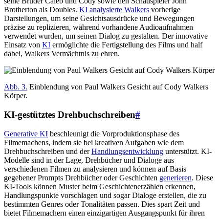
seine Brüder Caleb und Cody sowie den Schauspieler John
Brotherton als Doubles.
KI analysierte Walkers
vorherige
Darstellungen, um seine Gesichtsausdrücke und Bewegungen
präzise zu replizieren, während vorhandene Audioaufnahmen
verwendet wurden, um seinen Dialog zu gestalten. Der innovative
Einsatz von
KI
ermöglichte die Fertigstellung des Films und half
dabei, Walkers Vermächtnis zu ehren.
Abb. 3.
Einblendung von Paul Walkers Gesicht auf Cody Walkers
Körper.
KI-gestütztes Drehbuchschreiben
#
Generative KI
beschleunigt die Vorproduktionsphase des
Filmemachens, indem sie bei kreativen Aufgaben wie dem
Drehbuchschreiben und der
Handlungsentwicklung
unterstützt. KI-
Modelle sind in der Lage, Drehbücher und Dialoge aus
verschiedenen Filmen zu analysieren und können auf Basis
gegebener Prompts Drehbücher oder Geschichten
generieren
. Diese
KI-Tools können Muster beim Geschichtenerzählen erkennen,
Handlungspunkte vorschlagen und sogar Dialoge erstellen, die zu
bestimmten Genres oder Tonalitäten passen. Dies spart Zeit und
bietet Filmemachern einen einzigartigen Ausgangspunkt für ihren