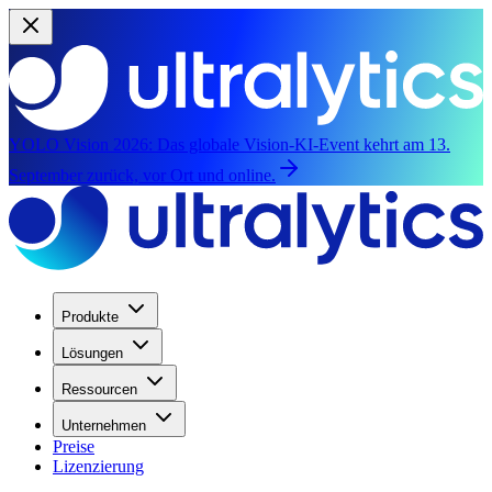
YOLO Vision 2026:
Das globale Vision-KI-Event kehrt am 13.
September zurück, vor Ort und online.
Produkte
Lösungen
Ressourcen
Unternehmen
Preise
Lizenzierung