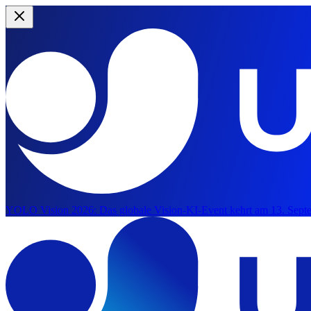
YOLO Vision 2026:
Das globale Vision-KI-Event kehrt am 13. Septe