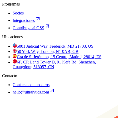
Programas
Socios
Integraciones
Contribuye al OSS
Ubicaciones
5001 Judicial Way, Frederick, MD 21703, US
50 York Way, London, N1 9AB, GB
Cra de S. Jerónimo, 15 Centro, Madrid, 28014, ES
6F, CR Land Tower D, 91 Kefa Rd, Shenzhen,
Guangdong 518057, CN
Contacto
Contacta con nosotros
hello@ultralytics.com