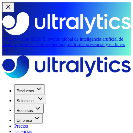
YOLO Vision 2026:
El evento global de inteligencia artificial de
visión regresa el 13 de septiembre, de forma presencial y en línea.
Productos
Soluciones
Recursos
Empresa
Precios
Licencias