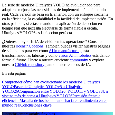
La serie de modelos Ultralytics YOLO ha evolucionado para
adaptarse mejor a las necesidades de implementación del mundo
real. Cada versión se basa en la anterior, con un enfoque creciente
en la eficiencia, la escalabilidad y la facilidad de implementación. En
otras palabras, si estás creando una aplicación de detección en
tiempo real que necesita ejecutarse de forma fiable a escala,
Ultralytics YOLO26 es la elección perfecta.
¿Quieres integrar la IA de visión en tus operaciones? Consulta
nuestras
licensing options
. También puedes visitar nuestras páginas
de soluciones para ver cómo
AI in manufacturing
está
transformando las fábricas y cómo
vision AI in robotics
está dando
forma al futuro. Únete a nuestra creciente
community
y explora
nuestro
GitHub repository
para obtener recursos de IA.
En esta página
Comprender cómo han evolucionado los modelos Ultralytics
YOLO
Pasar de Ultralytics YOLOv5 a Ultralytics
YOLO26
Comparación entre YOLO26, YOLO11 y YOLOv8
Un
vistazo más de cerca a Ultralytics YOLO26
Precisión frente a
eficiencia: Más allá de los benchmarks hacia el rendimiento en el
mundo real
Conclusiones clave
Licencias empresariales flexibles