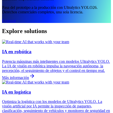
Pasa del prototipo a la producción con Ultralytics YOLO26.
Derechos comerciales completos, una sola licencia.
Empezar
Explore solutions
IA en robótica
Potencia máquinas más inteligentes con modelos Ultralytics YOLO.
La IA de visión en robótica impulsa la navegación autónoma, la
percepción, el seguimiento de objetos y el control en tiempo real.
Más información
IA en logística
Optimiza la logística con los modelos de Ultralytics YOLO. La
visión artificial por IA permite la inspección de paquetes,
clasificación, seguimiento de vehículos y monitoreo de seguridad en