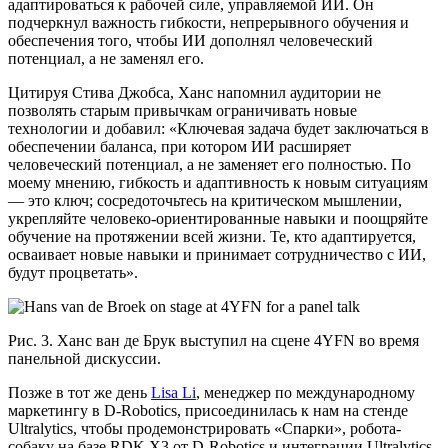
адаптироваться к рабочей силе, управляемой ИИ. Он
подчеркнул важность гибкости, непрерывного обучения и
обеспечения того, чтобы ИИ дополнял человеческий
потенциал, а не заменял его.
Цитируя Стива Джобса, Ханс напомнил аудитории не
позволять старым привычкам ограничивать новые
технологии и добавил: «Ключевая задача будет заключаться в
обеспечении баланса, при котором ИИ расширяет
человеческий потенциал, а не заменяет его полностью. По
моему мнению, гибкость и адаптивность к новым ситуациям
— это ключ; сосредоточьтесь на критическом мышлении,
укрепляйте человеко-ориентированные навыки и поощряйте
обучение на протяжении всей жизни. Те, кто адаптируется,
осваивает новые навыки и принимает сотрудничество с ИИ,
будут процветать».
Рис. 3. Ханс ван де Брук выступил на сцене 4YFN во время
панельной дискуссии.
Позже в тот же день
Lisa Li
, менеджер по международному
маркетингу в D-Robotics, присоединилась к нам на стенде
Ultralytics, чтобы продемонстрировать «Спарки», робота-
собаку на базе RDK X3 от D-Robotics и интеграции Ultralytics