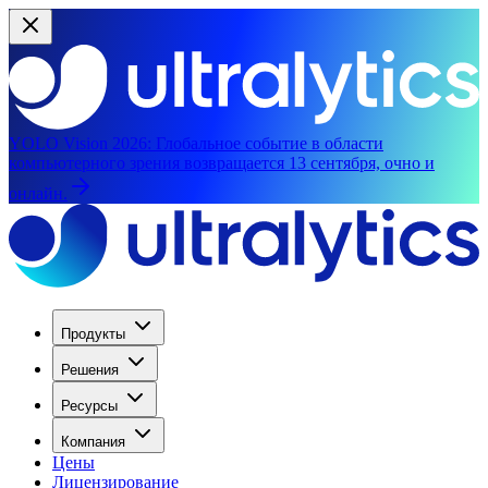
YOLO Vision 2026:
Глобальное событие в области
компьютерного зрения возвращается 13 сентября, очно и
онлайн.
Продукты
Решения
Ресурсы
Компания
Цены
Лицензирование