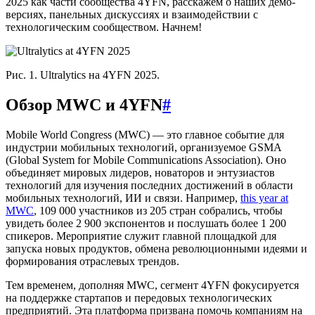
2025 как части сообщества 4YFN, расскажем о наших демо-
версиях, панельных дискуссиях и взаимодействии с
технологическим сообществом. Начнем!
Рис. 1. Ultralytics на 4YFN 2025.
Обзор MWC и 4YFN
#
Mobile World Congress (MWC) — это главное событие для
индустрии мобильных технологий, организуемое GSMA
(Global System for Mobile Communications Association). Оно
объединяет мировых лидеров, новаторов и энтузиастов
технологий для изучения последних достижений в области
мобильных технологий, ИИ и связи. Например,
this year at
MWC
, 109 000 участников из 205 стран собрались, чтобы
увидеть более 2 900 экспонентов и послушать более 1 200
спикеров. Мероприятие служит главной площадкой для
запуска новых продуктов, обмена революционными идеями и
формирования отраслевых трендов.
Тем временем, дополняя MWC, сегмент 4YFN фокусируется
на поддержке стартапов и передовых технологических
предприятий. Эта платформа призвана помочь компаниям на