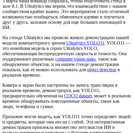
3 марта наша команда собралась, чтобы подготовить стенд в
зале 8.1. В Ultralytics мы верим, что взаимодействие с нашим
сообществом крайне важно. Это мероприятие стало отличной
возможностью пообщаться, обменяться идеями и поучиться
друг у друга, заложив основу для еще больших инноваций в
ИИ.
На стенде Ultralytics мы провели живую демонстрацию нашей
модели компьютерного зрения
Ultralytics YOLO11
. YOLO11 —
это новейшая модель в серии Ultralytics YOLO,
обеспечивающая беспрецедентную скорость и точность. Она
поддерживает различные
computer vision tasks
, такие как
обнаружение объектов, и на нашем стенде демонстрация
показала, как ее можно использовать для
object detection
в
реальном времени.
Камера и экран были настроены на запись трансляции в
реальном времени, демонстрируя, как YOLO11,
предварительно обученная на
COCO dataset
, может в реальном
времени обнаруживать повседневные объекты, такие как
люди, телефоны и сумки.
Прохожие могли видеть, как YOLO11 точно определяет людей
и предметы, которые они несли с собой. Эта интерактивная
демонстрация привлекла множество энтузиастов ИИ и
вызвала интересные разговоры о будущем компьютерного