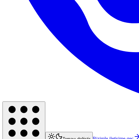
Bizimle iletişime geç
Temayı değiştir