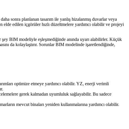
r daha sonra planlanan tasarım ile yanlış hizalanmış duvarlar veya
den elde edilen içgörüler hızlı düzeltmelere yardımcı olabilir ve projeyi
ir şey BIM modeliyle eşleşmediğinde anında uyarı alabilirler. Küçük
masını da kolaylaştırır. Sorunlar BIM modelinde işaretlendiğinde,
sarımları optimize etmeye yardımcı olabilir. YZ, enerji verimli
r.
incelemelere gerek kalmadan uyumluluk sağlayabilir. Bu sadece
mimarların mevcut binaları yeniden kullanmalarına yardımcı olabilir.