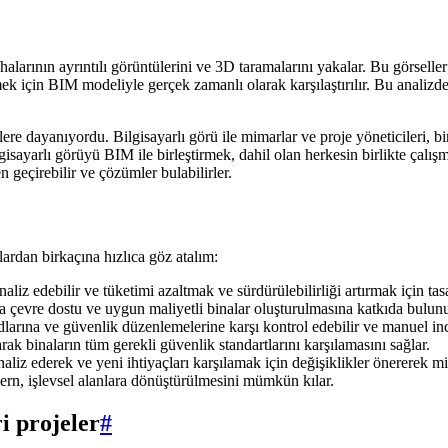
alarının ayrıntılı görüntülerini ve 3D taramalarını yakalar. Bu görselle
t etmek için BIM modeliyle gerçek zamanlı olarak karşılaştırılır. Bu analiz
re dayanıyordu. Bilgisayarlı görü ile mimarlar ve proje yöneticileri, b
isayarlı görüyü BIM ile birleştirmek, dahil olan herkesin birlikte çalış
 geçirebilir ve çözümler bulabilirler.
ardan birkaçına hızlıca göz atalım:
analiz edebilir ve tüketimi azaltmak ve sürdürülebilirliği artırmak için ta
a çevre dostu ve uygun maliyetli binalar oluşturulmasına katkıda bulunu
kodlarına ve güvenlik düzenlemelerine karşı kontrol edebilir ve manuel 
k binaların tüm gerekli güvenlik standartlarını karşılamasını sağlar.
naliz ederek ve yeni ihtiyaçları karşılamak için değişiklikler önererek 
dern, işlevsel alanlara dönüştürülmesini mümkün kılar.
i projeler
#