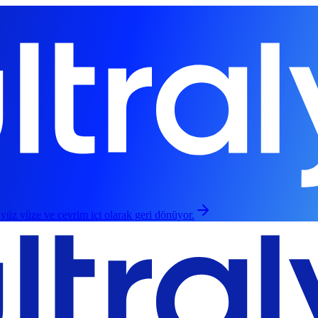
 yüz yüze ve çevrim içi olarak geri dönüyor.