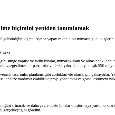
dilme biçimini yeniden tanımlamak
l geliştirdiğini öğren. Ayrıca yapay zekanın bir mimarın günlük işlerini n
 gibi simge yapılar ve tarihi binalar, mimarlık alanı ve arkasındaki da
in vazgeçilmez bir parçasıdır ve 2032 yılına kadar yaklaşık 550 milyo
verimli tasarımlar planlama gibi zorlukları ele almak için çalışıyorlar. 
 analize yardımcı olabilir ve proje yönetimini ve görselleştirmeyi iyile
imliliğini artırarak ve daha çevre dostu binalar oluşturmaya yardımcı ola
ıl gerçekleştiğini görelim.