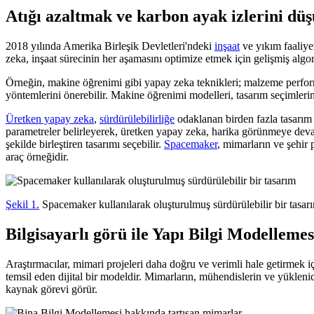
Atığı azaltmak ve karbon ayak izlerini d
2018 yılında Amerika Birleşik Devletleri'ndeki
inşaat
ve yıkım faaliye
zeka, inşaat sürecinin her aşamasını optimize etmek için gelişmiş algor
Örneğin, makine öğrenimi gibi yapay zeka teknikleri; malzeme perfo
yöntemlerini önerebilir. Makine öğrenimi modelleri, tasarım seçimlerin
Üretken yapay zeka
,
sürdürülebilirliğe
odaklanan birden fazla tasarım 
parametreler belirleyerek, üretken yapay zeka, harika görünmeye devam e
şekilde birleştiren tasarımı seçebilir.
Spacemaker
, mimarların ve şehir 
araç örneğidir.
Şekil 1.
Spacemaker kullanılarak oluşturulmuş sürdürülebilir bir tasar
Bilgisayarlı görü ile Yapı Bilgi Modellem
Araştırmacılar, mimari projeleri daha doğru ve verimli hale getirmek iç
temsil eden dijital bir modeldir. Mimarların, mühendislerin ve yüklenici
kaynak görevi görür.