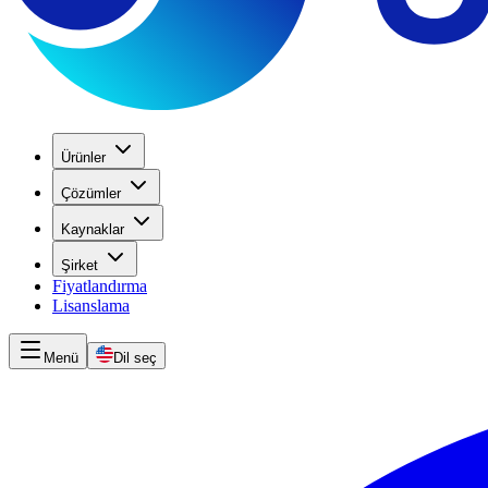
Ürünler
Çözümler
Kaynaklar
Şirket
Fiyatlandırma
Lisanslama
Menü
Dil seç