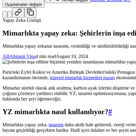
Uygulamaları değiştir
Yapay Zeka Görüşü
Mimarlıkta yapay zeka: Şehirlerin inşa e
Mimarlıkta yapay zekanın tasarımı, verimliliği ve sürdürülebilirliği nası
AB
Abirami Vina
4 min read
August 19, 2024
Paris'teki Eyfel Kulesi ve Amerika Birleşik Devletleri'ndeki Pentagon
kazandırmanın ötesinde,
küresel mimarlık hizmetleri pazarı
ekonominin
Mimarlar sürekli olarak atık azaltma, karbon ayak izlerini düşürme ve 
çoğunu çözmeye yardımcı olabilir. YZ, tasarım optimizasyonuna, yapısal
hakkında her şeyi öğreneceğiz.
YZ mimarlıkta nasıl kullanılıyor?
#
Mimarlıkta yapay zeka;
tasarımı
daha akıllı hale getirerek, enerji ver
hayata geçirildiği gerçekten harika. Hadi içeri dalalım ve her şeyin nas