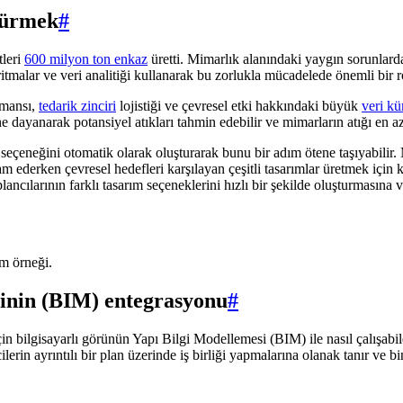
üşürmek
#
tleri
600 milyon ton enkaz
üretti. Mimarlık alanındaki yaygın sorunlarda
itmalar ve veri analitiği kullanarak bu zorlukla mücadelede önemli bir r
rmansı,
tedarik zinciri
lojistiği ve çevresel etki hakkındaki büyük
veri kü
e dayanarak potansiyel atıkları tahmin edebilir ve mimarların atığı en 
seçeneğini otomatik olarak oluşturarak bunu bir adım ötene taşıyabilir.
derken çevresel hedefleri karşılayan çeşitli tasarımlar üretmek için kull
plancılarının farklı tasarım seçeneklerini hızlı bir şekilde oluşturmasın
ım örneği.
esinin (BIM) entegrasyonu
#
in bilgisayarlı görünün Yapı Bilgi Modellemesi (BIM) ile nasıl çalışabilec
lerin ayrıntılı bir plan üzerinde iş birliği yapmalarına olanak tanır ve 