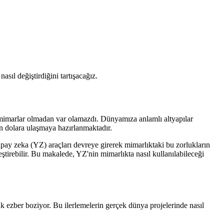
asıl değiştirdiğini tartışacağız.
hi mimarlar olmadan var olamazdı. Dünyamıza anlamlı altyapılar
n dolara ulaşmaya hazırlanmaktadır.
Yapay zeka (YZ) araçları devreye girerek mimarlıktaki bu zorlukların
ştirebilir. Bu makalede, YZ'nin mimarlıkta nasıl kullanılabileceği
rak ezber boziyor. Bu ilerlemelerin gerçek dünya projelerinde nasıl