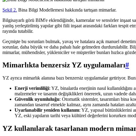
Şekil 2.
Bina Bilgi Modellemesi hakkında tartışan mimarlar.
Bilgisayarlı görü BIM'e eklendiğinde, kameralar ve sensörler inşaat sah
yanlış yerleştirilmiş yapılar gibi fiili inşaat arasındaki farkları tespi
rayında tutabilir.
Geçmişte bu sorunları bulmak, yavaş ve hatalara açık manuel denetimle
sorunlar, daha büyük ve daha pahalı hale gelmeden durdurulabilir. Bilg
mimarlar, mühendisler, yükleniciler ve müşteriler bunları hızlıca gözden
Mimarlıkta benzersiz YZ uygulamaları
#
YZ ayrıca mimarlık alanına bazı benzersiz uygulamalar getiriyor. Bunl
Enerji verimliliği
: YZ, binalarda enerjinin nasıl kullanıldığını 
malzemeler ve tasarım değişiklikleri önererek, uzun vadede dah
Güvenlik uyumluluğu
: Otomatik sistemler, tasarımları bina 
zamandan tasarruf etmekle kalmaz, aynı zamanda hataları azaltara
Uyarlanabilir yeniden kullanım
: YZ, yapısal bütünlüklerini a
YZ, eski yapıların tarihi veya kültürel değerlerini korurken mo
YZ kullanılarak tasarlanan modern mimar