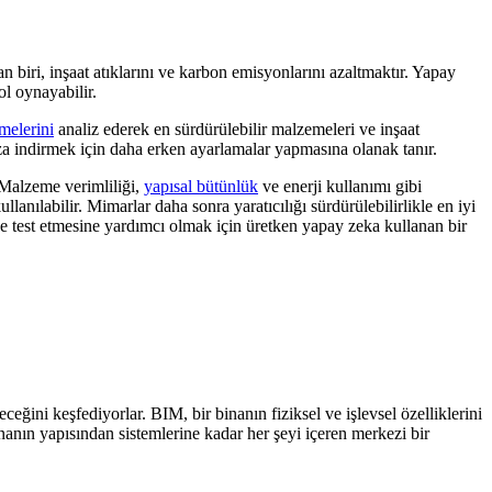
n biri, inşaat atıklarını ve karbon emisyonlarını azaltmaktır. Yapay
ol oynayabilir.
melerini
analiz ederek en sürdürülebilir malzemeleri ve inşaat
aza indirmek için daha erken ayarlamalar yapmasına olanak tanır.
 Malzeme verimliliği,
yapısal bütünlük
ve enerji kullanımı gibi
anılabilir. Mimarlar daha sonra yaratıcılığı sürdürülebilirlikle en iyi
a ve test etmesine yardımcı olmak için üretken yapay zeka kullanan bir
eğini keşfediyorlar. BIM, bir binanın fiziksel ve işlevsel özelliklerini
binanın yapısından sistemlerine kadar her şeyi içeren merkezi bir