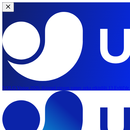
YOLO Vision 2026:
Küresel vizyon yapay zeka etkinliği 13 Eylül'de