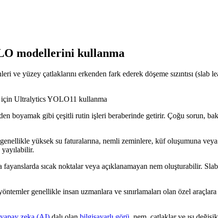
YOLO modellerini kullanma
eri ve yüzey çatlaklarını erkenden fark ederek döşeme sızıntısı (slab lea
en boyamak gibi çeşitli rutin işleri beraberinde getirir. Çoğu sorun, bak
e genellikle yüksek su faturalarına, nemli zeminlere, küf oluşumuna veya y
yayılabilir.
a fayanslarda sıcak noktalar veya açıklanamayan nem oluşturabilir. Slab 
l yöntemler genellikle insan uzmanlara ve sınırlamaları olan özel araçlara
yapay zeka (AI)
dalı olan
bilgisayarlı görü
, nem, çatlaklar ve ısı değişikl