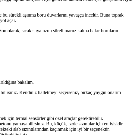
e bu sürekli aşınma boru duvarlarını yavaşça inceltir. Buna toprak
yol açar.
 Son olarak, sıcak suya uzun süreli maruz kalma bakır boruların
arıldığına bakalım.
abilirsiniz. Kendiniz halletmeyi seçerseniz, birkaç yaygın onarım
mek için termal sensörler gibi özel araçlar gerektirebilir.
 betonu yamayabilirsiniz. Bu, küçük, izole sızıntılar için en iyisidir.
ekteki slab sızıntılarından kaçınmak için iyi bir seçenektir.
ştirebilirsiniz.