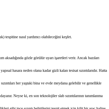
k) tespitine nasıl yardımcı olabileceğini keşfet.
ım aksadığında gözle görülür uyarı işaretleri verir. Ancak bazıları
apısal hasara neden olana kadar gizli kalan tesisat sızıntılarıdır. Hatta
sızıntıları her yaştaki bina ve evde meydana gelebilir ve genellikle
 dayanır. Neyse ki, en son teknolojiler slab sızıntılarının tanımlanma
ikleri gibi ince sızıntı belirtilerini tespit etmek için kilit bir araç haline