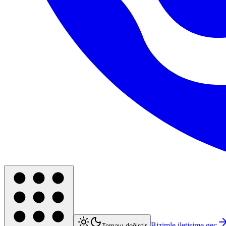
Bizimle iletişime geç
Temayı değiştir