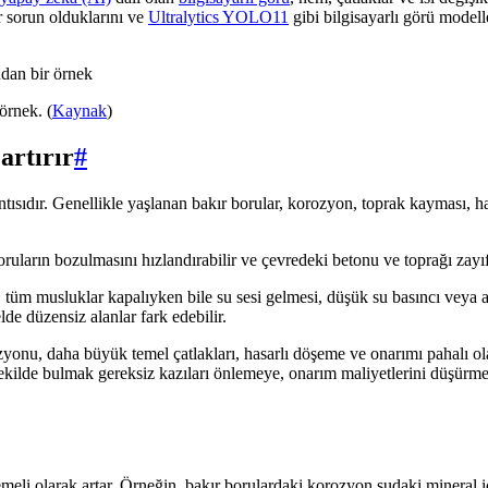
r sorun olduklarını ve
Ultralytics YOLO11
gibi bilgisayarlı görü modelle
örnek. (
Kaynak
)
 artırır
#
ızıntısıdır. Genellikle yaşlanan bakır borular, korozyon, toprak kayması, 
boruların bozulmasını hızlandırabilir ve çevredeki betonu ve toprağı zayıf
, tüm musluklar kapalıyken bile su sesi gelmesi, düşük su basıncı veya a
de düzensiz alanlar fark edebilir.
zyonu, daha büyük temel çatlakları, hasarlı döşeme ve onarımı pahalı ola
 bir şekilde bulmak gereksiz kazıları önlemeye, onarım maliyetlerini düşü
meli olarak artar. Örneğin, bakır borulardaki korozyon sudaki mineral içe