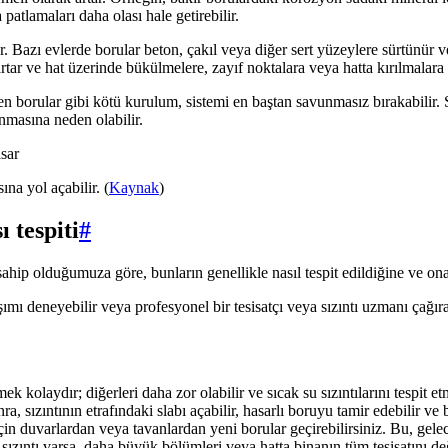
patlamaları daha olası hale getirebilir.
 Bazı evlerde borular beton, çakıl veya diğer sert yüzeylere sürtünür v
tar ve hat üzerinde bükülmelere, zayıf noktalara veya hatta kırılmalara 
en borular gibi kötü kurulum, sistemi en baştan savunmasız bırakabilir.
nmasına neden olabilir.
ına yol açabilir. (
Kaynak
)
 tespiti
#
a sahip olduğumuza göre, bunların genellikle nasıl tespit edildiğine ve on
mı deneyebilir veya profesyonel bir tesisatçı veya sızıntı uzmanı çağır
tmek kolaydır; diğerleri daha zor olabilir ve sıcak su sızıntılarını tespit et
nra, sızıntının etrafındaki slabı açabilir, hasarlı boruyu tamir edebilir ve
için duvarlardan veya tavanlardan yeni borular geçirebilirsiniz. Bu, gelec
sızıntı varsa, daha büyük bölümleri veya hatta binanın tüm tesisatını deği