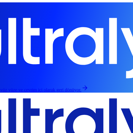
 yüz yüze ve çevrim içi olarak geri dönüyor.