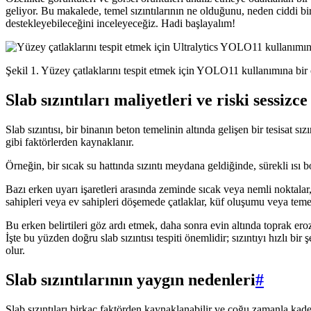
geliyor. Bu makalede, temel sızıntılarının ne olduğunu, neden ciddi bi
destekleyebileceğini inceleyeceğiz. Hadi başlayalım!
Şekil 1. Yüzey çatlaklarını tespit etmek için YOLO11 kullanımına bir 
Slab sızıntıları maliyetleri ve riski sessizce
Slab sızıntısı, bir binanın beton temelinin altında gelişen bir tesisat s
gibi faktörlerden kaynaklanır.
Örneğin, bir sıcak su hattında sızıntı meydana geldiğinde, sürekli ısı 
Bazı erken uyarı işaretleri arasında zeminde sıcak veya nemli noktalar
sahipleri veya ev sahipleri döşemede çatlaklar, küf oluşumu veya temel
Bu erken belirtileri göz ardı etmek, daha sonra evin altında toprak ero
İşte bu yüzden doğru slab sızıntısı tespiti önemlidir; sızıntıyı hızlı
olur.
Slab sızıntılarının yaygın nedenleri
#
Slab sızıntıları birkaç faktörden kaynaklanabilir ve çoğu zamanla kade