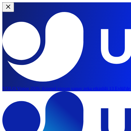
YOLO Vision 2026:
Küresel vizyon yapay zeka etkinliği 13 Eylül'de