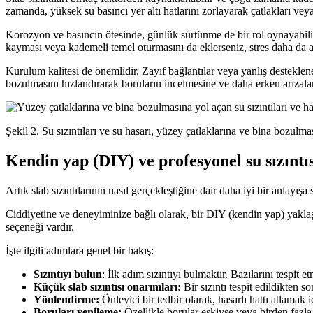
zamanda, yüksek su basıncı yer altı hatlarını zorlayarak çatlakları veya 
Korozyon ve basıncın ötesinde, günlük sürtünme de bir rol oynayabilir.
kayması veya kademeli temel oturmasını da eklerseniz, stres daha da ar
Kurulum kalitesi de önemlidir. Zayıf bağlantılar veya yanlış desteklen
bozulmasını hızlandırarak boruların incelmesine ve daha erken arızala
Şekil 2. Su sızıntıları ve su hasarı, yüzey çatlaklarına ve bina bozulmas
Kendin yap (DIY) ve profesyonel su sızıntısı
Artık slab sızıntılarının nasıl gerçekleştiğine dair daha iyi bir anlayış
Ciddiyetine ve deneyiminize bağlı olarak, bir DIY (kendin yap) yaklaşı
seçeneği vardır.
İşte ilgili adımlara genel bir bakış:
Sızıntıyı bulun
: İlk adım sızıntıyı bulmaktır. Bazılarını tespit e
Küçük slab sızıntısı onarımları:
Bir sızıntı tespit edildikten so
Yönlendirme:
Önleyici bir tedbir olarak, hasarlı hattı atlamak 
Boruları yenileme:
Özellikle borular eskiyse veya birden fazla 