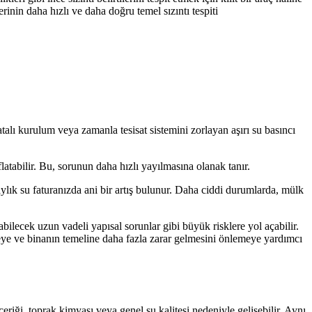
rinin daha hızlı ve daha doğru temel sızıntı tespiti
hatalı kurulum veya zamanla tesisat sistemini zorlayan aşırı su basıncı
latabilir. Bu, sorunun daha hızlı yayılmasına olanak tanır.
ylık su faturanızda ani bir artış bulunur. Daha ciddi durumlarda, mülk
bilecek uzun vadeli yapısal sorunlar gibi büyük risklere yol açabilir.
rmeye ve binanın temeline daha fazla zarar gelmesini önlemeye yardımcı
riği, toprak kimyası veya genel su kalitesi nedeniyle gelişebilir. Aynı