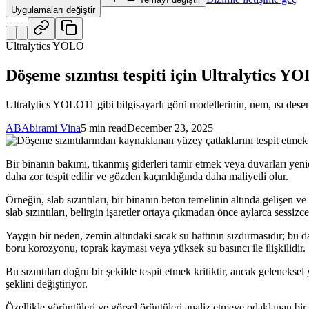
Uygulamaları değiştir
Ultralytics YOLO
Döşeme sızıntısı tespiti için Ultralytics 
Ultralytics YOLO11 gibi bilgisayarlı görü modellerinin, nem, ısı desenl
AB
Abirami Vina
5 min read
December 23, 2025
Bir binanın bakımı, tıkanmış giderleri tamir etmek veya duvarları yenid
daha zor tespit edilir ve gözden kaçırıldığında daha maliyetli olur.
Örneğin, slab sızıntıları, bir binanın beton temelinin altında gelişen v
slab sızıntıları, belirgin işaretler ortaya çıkmadan önce aylarca sessizce 
Yaygın bir neden, zemin altındaki sıcak su hattının sızdırmasıdır; bu d
boru korozyonu, toprak kayması veya yüksek su basıncı ile ilişkilidir.
Bu sızıntıları doğru bir şekilde tespit etmek kritiktir, ancak gelenekse
şeklini değiştiriyor.
Özellikle görüntüleri ve görsel örüntüleri analiz etmeye odaklanan bir