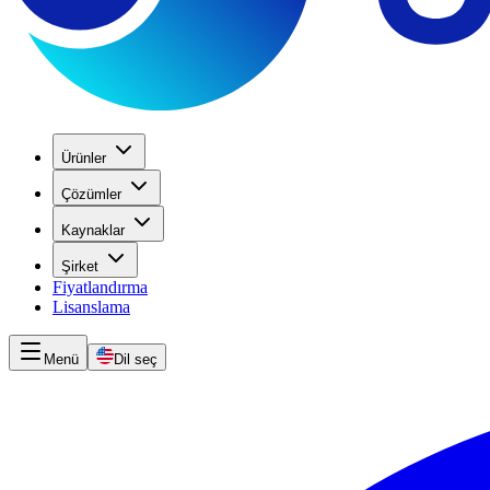
Ürünler
Çözümler
Kaynaklar
Şirket
Fiyatlandırma
Lisanslama
Menü
Dil seç