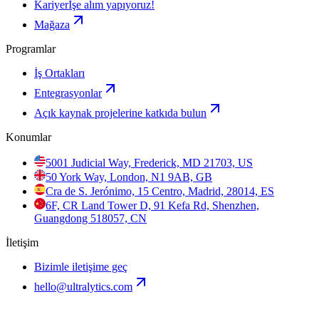
Kariyer
İşe alım yapıyoruz!
Mağaza
Programlar
İş Ortakları
Entegrasyonlar
Açık kaynak projelerine katkıda bulun
Konumlar
5001 Judicial Way, Frederick, MD 21703, US
50 York Way, London, N1 9AB, GB
Cra de S. Jerónimo, 15 Centro, Madrid, 28014, ES
6F, CR Land Tower D, 91 Kefa Rd, Shenzhen,
Guangdong 518057, CN
İletişim
Bizimle iletişime geç
hello@ultralytics.com