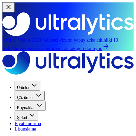
YOLO Vision 2026:
Küresel vizyon yapay zeka etkinliği 13
Eylül'de yüz yüze ve çevrim içi olarak geri dönüyor.
Ürünler
Çözümler
Kaynaklar
Şirket
Fiyatlandırma
Lisanslama