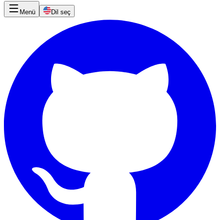
Menü
Dil seç