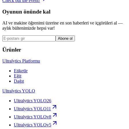
Check out the event!
Oyunun önünde kal
AI ve makine öğrenimi üzerine en son haberleri ve içgörüleri al —
aylık bültenimizde hepsi var!
Abone ol
Ürünler
Ultralytics Platformu
Etiketle
Eğit
Dağıt
Ultralytics YOLO
Ultralytics YOLO26
Ultralytics YOLO11
Ultralytics YOLOv8
Ultralytics YOLOv5