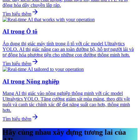
động hóa dây chuyền lắp ráp.
Tìm hiểu thêm
AI trong Ô tô
Áp dụng thị giác máy tính trong ô tô với các model Ultralytics
YOLO. AI thị giác nâng cao an toàn đường bộ, hỗ trợ người lái và
tự động hóa phương tiện cho những con đường thông minh hơn.
Tìm hiểu thêm
AI trong Nông nghiệp
Mang AI thị giác vào nông nghiệp thông minh với các model
Ultralytics YOLO. Tăng cường giám sát mùa màng, theo dõi vật
nuôi và canh tác chính xác để đạt năng suất cao hơn, thông minh
hơn.
Tìm hiểu thêm
Hãy cùng nhau xây dựng tương lai của