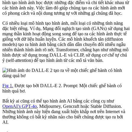
hình tạo hình ảnh học được những đặc điểm và chi tiết khác nhau từ
các hình ảnh này. Việc làm đó giúp chúng tạo ra các hình ảnh mới
có phong cách và nội dung tương tự với những gì chúng đã học.
Có nhiều loại mô hình tạo hình ảnh, mỗi loại có những tính năng
đặc biệt riêng. Ví dụ, Mạng đối nghịch tạo sinh (GANs) sử dụng hai
mạng thần kinh hoạt động song song để tạo ra các hình ảnh thực tế
giống với dữ liệu huấn luyện. Các mô hình khuếch tán (diffusion
models) tạo ra hình ảnh bằng cách dần dần chuyển đổi nhiễu ngẫu
nhiên thành hình ảnh rõ nét. Transformer, chẳng hạn như những mô
hình được sử dụng trong DALL-E và CLIP, sử dụng cơ chế tự chú
ý (self-attention) để tạo hình ảnh từ các mô tả văn bản.
Fig 1.
Được tạo bởi DALL-E 2. Prompt: Một chiếc ghế bành có
hình quả bơ.
Bất kỳ ai cũng có thể tạo hình ảnh AI bằng các công cụ như
OpenAI’s GPT-4o
, Midjourney, Gencraft hoặc Stable Diffusion.
Những hình ảnh này hiện đang xuất hiện khắp nơi trên Internet và
thường không có bất kỳ nhãn nào cho biết chúng được tạo ra bởi
AI.