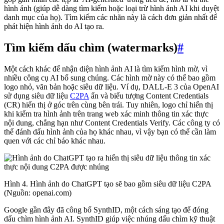
hình ảnh (giúp dễ dàng tìm kiếm hoặc loại trừ hình ảnh AI khi duyệt
danh mục của họ). Tìm kiếm các nhãn này là cách đơn giản nhất để
phát hiện hình ảnh do AI tạo ra.
Tìm kiếm dấu chìm (watermarks)
#
Một cách khác để nhận diện hình ảnh AI là tìm kiếm hình mờ, vì
nhiều công cụ AI bổ sung chúng. Các hình mờ này có thể bao gồm
logo nhỏ, văn bản hoặc siêu dữ liệu. Ví dụ, DALL-E 3 của OpenAI
sử dụng siêu dữ liệu
C2PA
ẩn và biểu tượng Content Credentials
(CR) hiển thị ở góc trên cùng bên trái. Tuy nhiên, logo chỉ hiển thị
khi kiểm tra hình ảnh trên trang web xác minh thông tin xác thực
nội dung, chẳng hạn như Content Credentials Verify. Các công ty có
thể đánh dấu hình ảnh của họ khác nhau, vì vậy bạn có thể cần làm
quen với các chỉ báo khác nhau.
Hình 4. Hình ảnh do ChatGPT tạo sẽ bao gồm siêu dữ liệu C2PA
(Nguồn: openai.com)
Google gần đây đã công bố SynthID, một cách sáng tạo để đóng
dấu chìm hình ảnh AI. SynthID giúp việc nhúng dấu chìm kỹ thuật