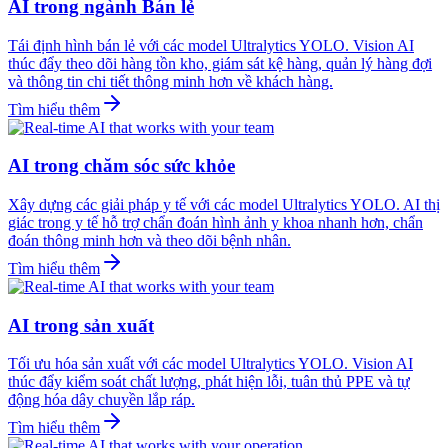
AI trong ngành Bán lẻ
Tái định hình bán lẻ với các model Ultralytics YOLO. Vision AI
thúc đẩy theo dõi hàng tồn kho, giám sát kệ hàng, quản lý hàng đợi
và thông tin chi tiết thông minh hơn về khách hàng.
Tìm hiểu thêm
AI trong chăm sóc sức khỏe
Xây dựng các giải pháp y tế với các model Ultralytics YOLO. AI thị
giác trong y tế hỗ trợ chẩn đoán hình ảnh y khoa nhanh hơn, chẩn
đoán thông minh hơn và theo dõi bệnh nhân.
Tìm hiểu thêm
AI trong sản xuất
Tối ưu hóa sản xuất với các model Ultralytics YOLO. Vision AI
thúc đẩy kiểm soát chất lượng, phát hiện lỗi, tuân thủ PPE và tự
động hóa dây chuyền lắp ráp.
Tìm hiểu thêm