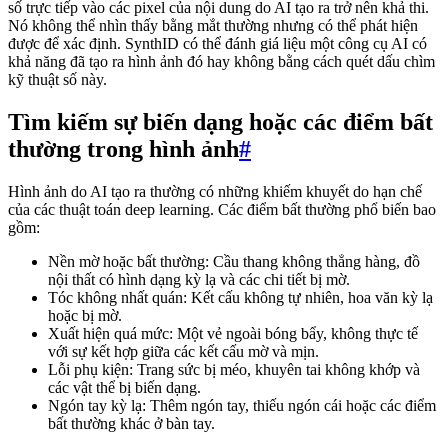
số trực tiếp vào các pixel của nội dung do AI tạo ra trở nên khả thi.
Nó không thể nhìn thấy bằng mắt thường nhưng có thể phát hiện
được để xác định. SynthID có thể đánh giá liệu một công cụ AI có
khả năng đã tạo ra hình ảnh đó hay không bằng cách quét dấu chìm
kỹ thuật số này.
Tìm kiếm sự biến dạng hoặc các điểm bất
thường trong hình ảnh
#
Hình ảnh do AI tạo ra thường có những khiếm khuyết do hạn chế
của các thuật toán deep learning. Các điểm bất thường phổ biến bao
gồm:
Nền mờ hoặc bất thường: Cầu thang không thẳng hàng, đồ
nội thất có hình dạng kỳ lạ và các chi tiết bị mờ.
Tóc không nhất quán: Kết cấu không tự nhiên, hoa văn kỳ lạ
hoặc bị mờ.
Xuất hiện quá mức: Một vẻ ngoài bóng bẩy, không thực tế
với sự kết hợp giữa các kết cấu mờ và mịn.
Lỗi phụ kiện: Trang sức bị méo, khuyên tai không khớp và
các vật thể bị biến dạng.
Ngón tay kỳ lạ: Thêm ngón tay, thiếu ngón cái hoặc các điểm
bất thường khác ở bàn tay.