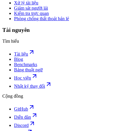
Xử lý tài liệu
Giám sát người lái
Kiểm tra trực quan
Phòng chống thất thoát bán lẻ
Tài nguyên
Tìm hiểu
Tài liệu
Blog
Benchmarks
Bảng thuật ngữ
Học viện
Nhật ký thay đổi
Cộng đồng
GitHub
Diễn đàn
Discord