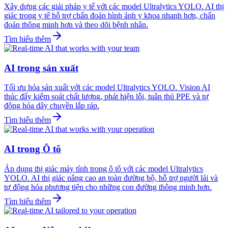
Xây dựng các giải pháp y tế với các model Ultralytics YOLO. AI thị
giác trong y tế hỗ trợ chẩn đoán hình ảnh y khoa nhanh hơn, chẩn
đoán thông minh hơn và theo dõi bệnh nhân.
Tìm hiểu thêm
AI trong sản xuất
Tối ưu hóa sản xuất với các model Ultralytics YOLO. Vision AI
thúc đẩy kiểm soát chất lượng, phát hiện lỗi, tuân thủ PPE và tự
động hóa dây chuyền lắp ráp.
Tìm hiểu thêm
AI trong Ô tô
Áp dụng thị giác máy tính trong ô tô với các model Ultralytics
YOLO. AI thị giác nâng cao an toàn đường bộ, hỗ trợ người lái và
tự động hóa phương tiện cho những con đường thông minh hơn.
Tìm hiểu thêm