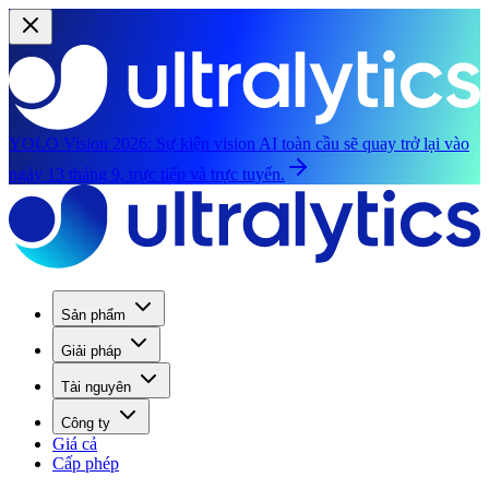
YOLO Vision 2026:
Sự kiện vision AI toàn cầu sẽ quay trở lại vào
ngày 13 tháng 9, trực tiếp và trực tuyến.
Sản phẩm
Giải pháp
Tài nguyên
Công ty
Giá cả
Cấp phép