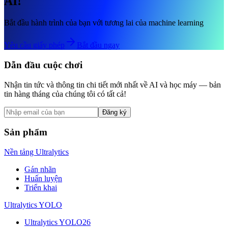
AI!
Bắt đầu hành trình của bạn với tương lai của machine learning
Yêu cầu giấy phép
Bắt đầu ngay
Dẫn đầu cuộc chơi
Nhận tin tức và thông tin chi tiết mới nhất về AI và học máy — bản
tin hàng tháng của chúng tôi có tất cả!
Đăng ký
Sản phẩm
Nền tảng Ultralytics
Gán nhãn
Huấn luyện
Triển khai
Ultralytics YOLO
Ultralytics YOLO26