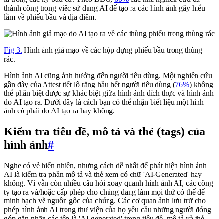
thành công trong việc sử dụng AI để tạo ra các hình ảnh gây hiểu
lầm về phiếu bầu và địa điểm.
Fig 3.
Hình ảnh giả mạo về các hộp đựng phiếu bầu trong thùng
rác.
Hình ảnh AI cũng ảnh hưởng đến người tiêu dùng. Một nghiên cứu
gần đây của Attest tiết lộ rằng hầu hết người tiêu dùng (
76%
) không
thể phân biệt được sự khác biệt giữa hình ảnh đích thực và hình ảnh
do AI tạo ra. Dưới đây là cách bạn có thể nhận biết liệu một hình
ảnh có phải do AI tạo ra hay không.
Kiểm tra tiêu đề, mô tả và thẻ (tags) của
hình ảnh
#
Nghe có vẻ hiển nhiên, nhưng cách dễ nhất để phát hiện hình ảnh
AI là kiểm tra phần mô tả và thẻ xem có chữ 'AI-Generated' hay
không. Vì vẫn còn nhiều câu hỏi xoay quanh hình ảnh AI, các công
ty tạo ra và/hoặc cấp phép cho chúng đang làm mọi thứ có thể để
minh bạch về nguồn gốc của chúng. Các cơ quan ảnh lưu trữ cho
phép hình ảnh AI trong thư viện của họ yêu cầu những người đóng
góp gắn nhãn các tệp là 'AI-generated' trong tiêu đề, mô tả và thẻ