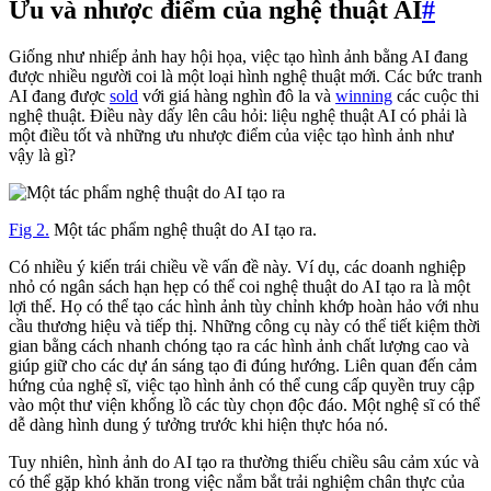
Ưu và nhược điểm của nghệ thuật AI
#
Giống như nhiếp ảnh hay hội họa, việc tạo hình ảnh bằng AI đang
được nhiều người coi là một loại hình nghệ thuật mới. Các bức tranh
AI đang được
sold
với giá hàng nghìn đô la và
winning
các cuộc thi
nghệ thuật. Điều này dấy lên câu hỏi: liệu nghệ thuật AI có phải là
một điều tốt và những ưu nhược điểm của việc tạo hình ảnh như
vậy là gì?
Fig 2.
Một tác phẩm nghệ thuật do AI tạo ra.
Có nhiều ý kiến trái chiều về vấn đề này. Ví dụ, các doanh nghiệp
nhỏ có ngân sách hạn hẹp có thể coi nghệ thuật do AI tạo ra là một
lợi thế. Họ có thể tạo các hình ảnh tùy chỉnh khớp hoàn hảo với nhu
cầu thương hiệu và tiếp thị. Những công cụ này có thể tiết kiệm thời
gian bằng cách nhanh chóng tạo ra các hình ảnh chất lượng cao và
giúp giữ cho các dự án sáng tạo đi đúng hướng. Liên quan đến cảm
hứng của nghệ sĩ, việc tạo hình ảnh có thể cung cấp quyền truy cập
vào một thư viện khổng lồ các tùy chọn độc đáo. Một nghệ sĩ có thể
dễ dàng hình dung ý tưởng trước khi hiện thực hóa nó.
Tuy nhiên, hình ảnh do AI tạo ra thường thiếu chiều sâu cảm xúc và
có thể gặp khó khăn trong việc nắm bắt trải nghiệm chân thực của