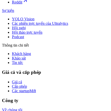
Reddit
Sự kiện
YOLO Vision
Các phiên trực tuyến của Ultralytics
Hội nghị
Hội thảo trực tuyến
Podcast
Thông tin chi tiết
Khách hàng
Khảo sát
Tin tức
Giá cả và cấp phép
Giá cả
Cấp phép
Các startup
Mới
Công ty
Về chúng tôi