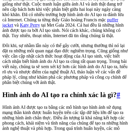
giống như thật. Cuộc tranh luận giữa ảnh AI và ảnh thật đang trở
nên cấp bách hơn khi việc phân biệt giữa hai loại này ngày càng
khó khăn. Đã có nhiều trường hợp hình ảnh do AI tạo ra đánh lừa
cả Internet. Chúng ta từng thấy Giáo hoàng Francis mặc
puffer
jacket
và
Katy Perry
tại Met Gala 2024. Cả hai đều là những hình
ảnh được tạo ra bởi AI tạo sinh. Nói cách khác, chúng không có
thật. Tuy nhiên, thoạt nhìn, Internet đã tin rằng chúng là thật.
Đôi khi, sự nhầm lẫn này có thể gây cười, nhưng thường thì nó lại
đặt ra những mối quan ngại đạo đức nghiêm trọng. Cũng giống như
việc cần cập nhật cách thức hoạt động của AI tạo sinh, việc biết
cách nhận biết hình ảnh do AI tạo ra cũng rất quan trọng. Trong bài
viết này, chúng ta sẽ xem xét kỹ hơn các hình ảnh do AI tạo ra, hiểu
rõ ưu và nhược điểm của nghệ thuật AI, thảo luận về các vấn đề
pháp lý, cũng như khám phá các phương pháp và công cụ chính để
phân biệt chúng với ảnh thật.
Hình ảnh do AI tạo ra chính xác là gì?
#
Hình ảnh AI được tạo ra bằng các mô hình tạo hình ảnh sử dụng
mạng thần kinh được huấn luyện trên các tập dữ liệu lớn để tạo ra
những hình ảnh chân thực. Điều ấn tượng là khả năng kết hợp các
phong cách, khái niệm và tính năng của chúng để tạo ra những hình
ảnh nghệ thuật và phù hợp. Trong quá trình huấn luyện, các mô