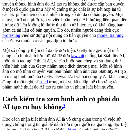
truyền thống, hình ảnh do AI tạo ra không thể được cấp bản quyền
ở một số quốc gia như Mỹ vì chúng thực chất là sự kết hợp lại từ
các tác phẩm hiện có, mà nhiều trong số đó đã có bản quyền. Mọi
chuyện trở nên phức tạp vì việc huấn luyện AI thường liên quan đến
lượng dữ liệu khổng lồ được thu thập từ Internet, có khả năng bao
gồm cả tài liệu có bản quyền. Do đó, nhiều người đang tích cực
protesting
việc sử dụng nội dung có bản quyền cho
model training
của AI và muốn có các quy định tốt hơn.
Một số công ty thậm chí đã đệ đơn kiện. Getty Images, một nhà
cung cấp hình ảnh lưu trữ, đã đệ đơn
lawsuit
chống lại Stability AI,
một trình tạo nghệ thuật AI, vì cáo buộc sao chép và sử dụng thư
viện hình ảnh của Getty nhằm mục đích thương mại. Một số hình
ảnh do mô hình chuyển văn bản thành hình ảnh của Stability AI tạo
ra mang hình mờ của Getty. DeviantArt và hai công ty AI khác cũng
đang bị một nghệ sĩ
sued
trong một vụ kiện tập thể cho rằng tác
phẩm nghệ thuật do AI tạo ra của họ vi phạm luật bản quyền.
Cách kiểm tra xem hình ảnh có phải do
AI tạo ra hay không
#
Học cách nhận biết hình ảnh AI là vô cùng quan trọng vì việc sử
dụng chúng trong tin giả để đánh lừa mọi người đã gia tăng, đặc biệt
là trong các kỳ bầu cử. Theo BBC,
60%
các nhà nghiên cứu đã