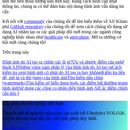
tình thế tiến thoái lưỡng nan mới này. Bằng cách luôn cập nhật
thông tin, chúng ta có thể đảm bảo nội dung hình ảnh vẫn đáng tin
cậy.
Kết nối với
community
của chúng tôi để tìm hiểu thêm về AI! Khám
phá
GitHub repository
của chúng tôi để xem cách chúng tôi đang sử
dụng AI nhằm tạo ra các giải pháp đổi mới trong các ngành công
nghiệp khác nhau như
healthcare
và
agriculture
. Mở ra những cơ
hội mới cùng chúng tôi!
Trên trang này
Hình ảnh do AI tạo ra chính xác là gì?
Ưu và nhược điểm của nghệ
thuật AI
Những vùng xám pháp lý của hình ảnh do AI tạo ra
Cách
kiểm tra xem hình ảnh có phải do AI tạo ra hay không
Kiểm tra tiêu
đề, mô tả và thẻ (tags) của hình ảnh
Tìm kiếm dấu chìm
(watermarks)
Tìm kiếm sự biến dạng hoặc các điểm bất thường trong
hình ảnh
Sử dụng các công cụ nhận diện hình ảnh AI
Các điểm chính
cần lưu ý
Cấp phép doanh nghiệp linh hoạt
Chuyển đổi từ nguyên mẫu sang sản xuất với Ultralytics YOLO26.
Quyền thương mại đầy đủ, một giấy phép duy nhất.
Bắt đầu ngay