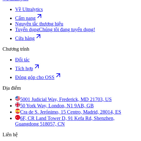
Về Ultralytics
Cẩm nang
Nguyên tắc thương hiệu
Tuyển dụng
Chúng tôi đang tuyển dụng!
Cửa hàng
Chương trình
Đối tác
Tích hợp
Đóng góp cho OSS
Địa điểm
5001 Judicial Way, Frederick, MD 21703, US
50 York Way, London, N1 9AB, GB
Cra de S. Jerónimo, 15 Centro, Madrid, 28014, ES
6F, CR Land Tower D, 91 Kefa Rd, Shenzhen,
Guangdong 518057, CN
Liên hệ