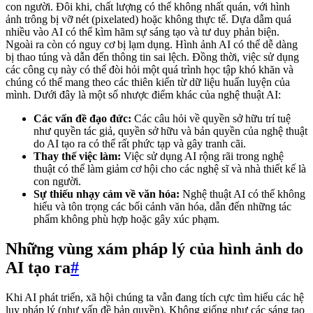
con người. Đôi khi, chất lượng có thể không nhất quán, với hình
ảnh trông bị vỡ nét (pixelated) hoặc không thực tế. Dựa dẫm quá
nhiều vào AI có thể kìm hãm sự sáng tạo và tư duy phản biện.
Ngoài ra còn có nguy cơ bị lạm dụng. Hình ảnh AI có thể dễ dàng
bị thao túng và dẫn đến thông tin sai lệch. Đồng thời, việc sử dụng
các công cụ này có thể đòi hỏi một quá trình học tập khó khăn và
chúng có thể mang theo các thiên kiến từ dữ liệu huấn luyện của
mình. Dưới đây là một số nhược điểm khác của nghệ thuật AI:
Các vấn đề đạo đức:
Các câu hỏi về quyền sở hữu trí tuệ
như quyền tác giả, quyền sở hữu và bản quyền của nghệ thuật
do AI tạo ra có thể rất phức tạp và gây tranh cãi.
Thay thế việc làm:
Việc sử dụng AI rộng rãi trong nghệ
thuật có thể làm giảm cơ hội cho các nghệ sĩ và nhà thiết kế là
con người.
Sự thiếu nhạy cảm về văn hóa:
Nghệ thuật AI có thể không
hiểu và tôn trọng các bối cảnh văn hóa, dẫn đến những tác
phẩm không phù hợp hoặc gây xúc phạm.
Những vùng xám pháp lý của hình ảnh do
AI tạo ra
#
Khi AI phát triển, xã hội chúng ta vẫn đang tích cực tìm hiểu các hệ
lụy pháp lý (như vấn đề bản quyền). Không giống như các sáng tạo