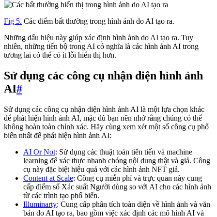
Fig 5.
Các điểm bất thường trong hình ảnh do AI tạo ra.
Những dấu hiệu này giúp xác định hình ảnh do AI tạo ra. Tuy
nhiên, những tiến bộ trong AI có nghĩa là các hình ảnh AI trong
tương lai có thể có ít lỗi hiển thị hơn.
Sử dụng các công cụ nhận diện hình ảnh
AI
#
Sử dụng các công cụ nhận diện hình ảnh AI là một lựa chọn khác
để phát hiện hình ảnh AI, mặc dù bạn nên nhớ rằng chúng có thể
không hoàn toàn chính xác. Hãy cùng xem xét một số công cụ phổ
biến nhất để phát hiện hình ảnh AI:
AI Or Not
: Sử dụng các thuật toán tiên tiến và machine
learning để xác thực nhanh chóng nội dung thật và giả. Công
cụ này đặc biệt hiệu quả với các hình ảnh NFT giả.
Content at Scale
: Công cụ miễn phí và trực quan này cung
cấp điểm số Xác suất Người dùng so với AI cho các hình ảnh
từ các trình tạo phổ biến.
Illuminarty
: Cung cấp phân tích toàn diện về hình ảnh và văn
bản do AI tạo ra, bao gồm việc xác định các mô hình AI và