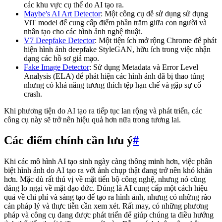
các khu vực cụ thể do AI tạo ra.
Maybe's AI Art Detector
: Một công cụ dễ sử dụng sử dụng
ViT model để cung cấp điểm phần trăm giữa con người và
nhân tạo cho các hình ảnh nghệ thuật.
V7 Deepfake Detector
: Một tiện ích mở rộng Chrome để phát
hiện hình ảnh deepfake StyleGAN, hữu ích trong việc nhận
dạng các hồ sơ giả mạo.
Fake Image Detector
: Sử dụng Metadata và Error Level
Analysis (ELA) để phát hiện các hình ảnh đã bị thao túng
nhưng có khả năng tương thích tệp hạn chế và gặp sự cố
crash.
Khi phương tiện do AI tạo ra tiếp tục lan rộng và phát triển, các
công cụ này sẽ trở nên hiệu quả hơn nữa trong tương lai.
Các điểm chính cần lưu ý
#
Khi các mô hình AI tạo sinh ngày càng thông minh hơn, việc phân
biệt hình ảnh do AI tạo ra với ảnh chụp thật đang trở nên khó khăn
hơn. Mặc dù rất thú vị về mặt tiến bộ công nghệ, nhưng nó cũng
đáng lo ngại về mặt đạo đức. Đúng là AI cung cấp một cách hiệu
quả về chi phí và sáng tạo để tạo ra hình ảnh, nhưng có những rào
cản pháp lý và thực tiễn cần xem xét. Rất may, có những phương
pháp và công cụ đang được phát triển để giúp chúng ta điều hướng