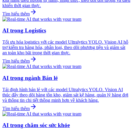
khả năng điều hướng tự hành, nhận thức, theo dõi đối tượng và điều
khiển thời gian thực.
Tìm hiểu thêm
AI trong Logistics
Tối ưu hóa logistics với các model Ultralytics YOLO. Vision AI hỗ
trợ kiểm tra hàng hóa, phân loại, theo dõi phương tiện và giám sát
an toàn kho bãi trong thời gian thực.
Tìm hiểu thêm
AI trong ngành Bán lẻ
Tái định hình bán lẻ với các model Ultralytics YOLO. Vision AI
thúc đẩy theo dõi hàng tồn kho, giám sát kệ hàng, quản lý hàng đợi
và thông tin chi tiết thông minh hơn về khách hàng.
Tìm hiểu thêm
AI trong chăm sóc sức khỏe