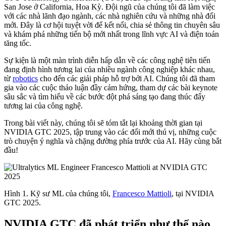
San Jose ở California, Hoa Kỳ. Đội ngũ của chúng tôi đã làm việc
với các nhà lãnh đạo ngành, các nhà nghiên cứu và những nhà đổi
mới. Đây là cơ hội tuyệt vời để kết nối, chia sẻ thông tin chuyên sâu
và khám phá những tiến bộ mới nhất trong lĩnh vực AI và điện toán
tăng tốc.
Sự kiện là một màn trình diễn hấp dẫn về các công nghệ tiên tiến
đang định hình tương lai của nhiều ngành công nghiệp khác nhau,
từ
robotics
cho đến các giải pháp hỗ trợ bởi AI. Chúng tôi đã tham
gia vào các cuộc thảo luận đầy cảm hứng, tham dự các bài keynote
sâu sắc và tìm hiểu về các bước đột phá sáng tạo đang thúc đẩy
tương lai của công nghệ.
Trong bài viết này, chúng tôi sẽ tóm tắt lại khoảng thời gian tại
NVIDIA GTC 2025, tập trung vào các đổi mới thú vị, những cuộc
trò chuyện ý nghĩa và chặng đường phía trước của AI. Hãy cùng bắt
đầu!
Hình 1. Kỹ sư ML của chúng tôi,
Francesco Mattioli
, tại NVIDIA
GTC 2025.
NVIDIA GTC đã phát triển như thế nào