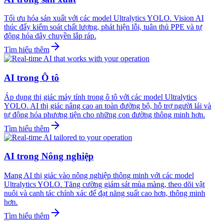
Tối ưu hóa sản xuất với các model Ultralytics YOLO. Vision AI
thúc đẩy kiểm soát chất lượng, phát hiện lỗi, tuân thủ PPE và tự
động hóa dây chuyền lắp ráp.
Tìm hiểu thêm
AI trong Ô tô
Áp dụng thị giác máy tính trong ô tô với các model Ultralytics
YOLO. AI thị giác nâng cao an toàn đường bộ, hỗ trợ người lái và
tự động hóa phương tiện cho những con đường thông minh hơn.
Tìm hiểu thêm
AI trong Nông nghiệp
Mang AI thị giác vào nông nghiệp thông minh với các model
Ultralytics YOLO. Tăng cường giám sát mùa màng, theo dõi vật
nuôi và canh tác chính xác để đạt năng suất cao hơn, thông minh
hơn.
Tìm hiểu thêm