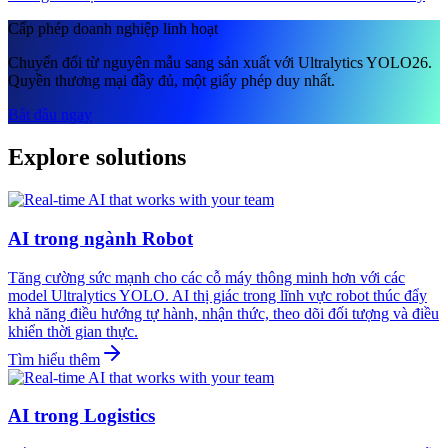
Cấp phép doanh nghiệp linh hoạt
Chuyển đổi từ nguyên mẫu sang sản xuất với Ultralytics YOLO26.
Quyền thương mại đầy đủ, một giấy phép duy nhất.
Bắt đầu ngay
Explore solutions
AI trong ngành Robot
Tăng cường sức mạnh cho các cỗ máy thông minh hơn với các
model Ultralytics YOLO. AI thị giác trong lĩnh vực robot thúc đẩy
khả năng điều hướng tự hành, nhận thức, theo dõi đối tượng và điều
khiển thời gian thực.
Tìm hiểu thêm
AI trong Logistics