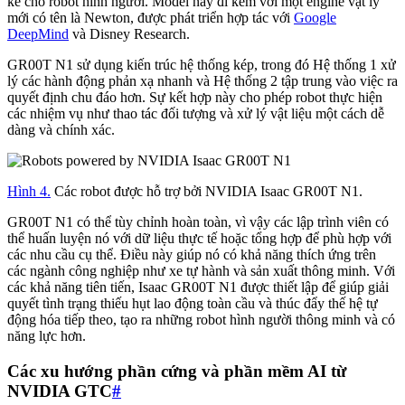
kế cho robot hình người. Model này đi kèm với một engine vật lý
mới có tên là Newton, được phát triển hợp tác với
Google
DeepMind
và Disney Research.
GR00T N1 sử dụng kiến trúc hệ thống kép, trong đó Hệ thống 1 xử
lý các hành động phản xạ nhanh và Hệ thống 2 tập trung vào việc ra
quyết định chu đáo hơn. Sự kết hợp này cho phép robot thực hiện
các nhiệm vụ như thao tác đối tượng và xử lý vật liệu một cách dễ
dàng và chính xác.
Hình 4.
Các robot được hỗ trợ bởi NVIDIA Isaac GR00T N1.
GR00T N1 có thể tùy chỉnh hoàn toàn, vì vậy các lập trình viên có
thể huấn luyện nó với dữ liệu thực tế hoặc tổng hợp để phù hợp với
các nhu cầu cụ thể. Điều này giúp nó có khả năng thích ứng trên
các ngành công nghiệp như xe tự hành và sản xuất thông minh. Với
các khả năng tiên tiến, Isaac GR00T N1 được thiết lập để giúp giải
quyết tình trạng thiếu hụt lao động toàn cầu và thúc đẩy thế hệ tự
động hóa tiếp theo, tạo ra những robot hình người thông minh và có
năng lực hơn.
Các xu hướng phần cứng và phần mềm AI từ
NVIDIA GTC
#