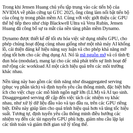
Trong khi Jensen Huang chủ yếu tập trung vào các tiến bộ của
NVIDIA về phần cứng tại GTC 2025, ông cũng làm nổi bật tiến bộ
của công ty trong phần mềm AI. Cùng với việc giới thiệu các GPU
thế hệ tiếp theo như chip Blackwell Ultra và Vera Rubin, Jensen
Huang đã công bố sự ra mắt của nền tảng phần mềm Dynamo.
Dynamo được thiết kế để tối ưu hóa việc sử dụng nhiều GPU, cho
phép chúng hoạt động cùng nhau giống như một nhà máy AI khổng
lồ, cải thiện đáng kể hiệu năng suy luận và cho phép khả năng mở
rộng tốt hơn cho các ứng dụng AI. Nó là
mã nguồn mở
và có tínhモ
đun hóa (modular), mang lại cho các nhà phát triển sự linh hoạt để
mở rộng các workload AI một cách hiệu quả trên các môi trường
khác nhau.
Nền tảng này bao gồm các tính năng như disaggregated serving
(phục vụ phân tách) và định tuyến yêu cầu thông minh, đặc biệt hữu
ích cho việc chạy các mô hình ngôn ngữ lớn (LLM) và AI tạo sinh.
Disaggregated serving đề cập đến việc tách các nhiệm vụ khác
nhau, như xử lý dữ liệu đầu vào và tạo đầu ra, trên các GPU riêng
biệt. Điều này giúp làm cho quá trình hiệu quả hơn và tăng tốc hiệu
suất. Tương tự, định tuyến yêu cầu thông minh điều hướng các
nhiệm vụ đến các tài nguyên GPU phù hợp, giảm nhu cầu lặp lại
các tính toán và giảm thời gian xử lý tổng thể.