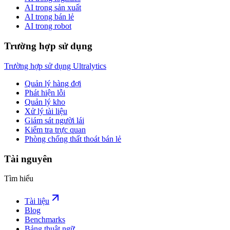
AI trong sản xuất
AI trong bán lẻ
AI trong robot
Trường hợp sử dụng
Trường hợp sử dụng Ultralytics
Quản lý hàng đợi
Phát hiện lỗi
Quản lý kho
Xử lý tài liệu
Giám sát người lái
Kiểm tra trực quan
Phòng chống thất thoát bán lẻ
Tài nguyên
Tìm hiểu
Tài liệu
Blog
Benchmarks
Bảng thuật ngữ