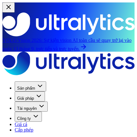
YOLO Vision 2026:
Sự kiện vision AI toàn cầu sẽ quay trở lại vào
ngày 13 tháng 9, trực tiếp và trực tuyến.
Sản phẩm
Giải pháp
Tài nguyên
Công ty
Giá cả
Cấp phép