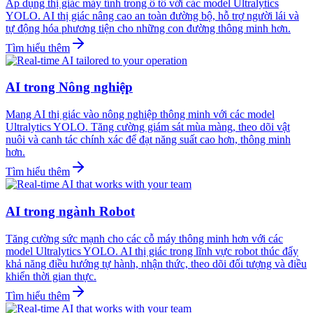
Áp dụng thị giác máy tính trong ô tô với các model Ultralytics
YOLO. AI thị giác nâng cao an toàn đường bộ, hỗ trợ người lái và
tự động hóa phương tiện cho những con đường thông minh hơn.
Tìm hiểu thêm
AI trong Nông nghiệp
Mang AI thị giác vào nông nghiệp thông minh với các model
Ultralytics YOLO. Tăng cường giám sát mùa màng, theo dõi vật
nuôi và canh tác chính xác để đạt năng suất cao hơn, thông minh
hơn.
Tìm hiểu thêm
AI trong ngành Robot
Tăng cường sức mạnh cho các cỗ máy thông minh hơn với các
model Ultralytics YOLO. AI thị giác trong lĩnh vực robot thúc đẩy
khả năng điều hướng tự hành, nhận thức, theo dõi đối tượng và điều
khiển thời gian thực.
Tìm hiểu thêm