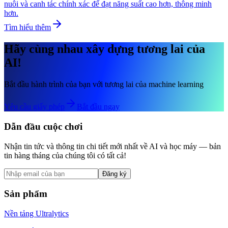
nuôi và canh tác chính xác để đạt năng suất cao hơn, thông minh
hơn.
Tìm hiểu thêm
Hãy cùng nhau xây dựng tương lai của
AI!
Bắt đầu hành trình của bạn với tương lai của machine learning
Yêu cầu giấy phép
Bắt đầu ngay
Dẫn đầu cuộc chơi
Nhận tin tức và thông tin chi tiết mới nhất về AI và học máy — bản
tin hàng tháng của chúng tôi có tất cả!
Đăng ký
Sản phẩm
Nền tảng Ultralytics