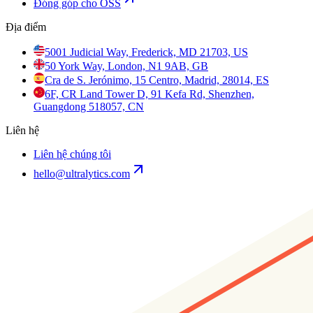
Đóng góp cho OSS
Địa điểm
5001 Judicial Way, Frederick, MD 21703, US
50 York Way, London, N1 9AB, GB
Cra de S. Jerónimo, 15 Centro, Madrid, 28014, ES
6F, CR Land Tower D, 91 Kefa Rd, Shenzhen,
Guangdong 518057, CN
Liên hệ
Liên hệ chúng tôi
hello@ultralytics.com