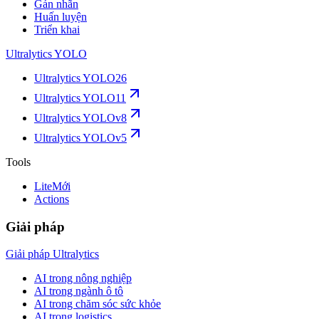
Gán nhãn
Huấn luyện
Triển khai
Ultralytics YOLO
Ultralytics YOLO26
Ultralytics YOLO11
Ultralytics YOLOv8
Ultralytics YOLOv5
Tools
Lite
Mới
Actions
Giải pháp
Giải pháp Ultralytics
AI trong nông nghiệp
AI trong ngành ô tô
AI trong chăm sóc sức khỏe
AI trong logistics