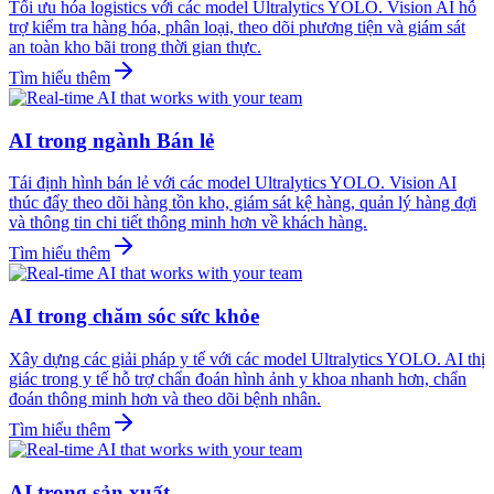
Tối ưu hóa logistics với các model Ultralytics YOLO. Vision AI hỗ
trợ kiểm tra hàng hóa, phân loại, theo dõi phương tiện và giám sát
an toàn kho bãi trong thời gian thực.
Tìm hiểu thêm
AI trong ngành Bán lẻ
Tái định hình bán lẻ với các model Ultralytics YOLO. Vision AI
thúc đẩy theo dõi hàng tồn kho, giám sát kệ hàng, quản lý hàng đợi
và thông tin chi tiết thông minh hơn về khách hàng.
Tìm hiểu thêm
AI trong chăm sóc sức khỏe
Xây dựng các giải pháp y tế với các model Ultralytics YOLO. AI thị
giác trong y tế hỗ trợ chẩn đoán hình ảnh y khoa nhanh hơn, chẩn
đoán thông minh hơn và theo dõi bệnh nhân.
Tìm hiểu thêm
AI trong sản xuất