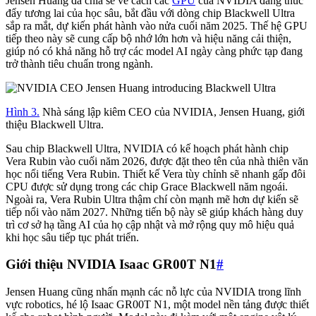
Jensen Huang đã chia sẻ về cách các
GPU
của NVIDIA đang thúc
đẩy tương lai của học sâu, bắt đầu với dòng chip Blackwell Ultra
sắp ra mắt, dự kiến phát hành vào nửa cuối năm 2025. Thế hệ GPU
tiếp theo này sẽ cung cấp bộ nhớ lớn hơn và hiệu năng cải thiện,
giúp nó có khả năng hỗ trợ các model AI ngày càng phức tạp đang
trở thành tiêu chuẩn trong ngành.
Hình 3.
Nhà sáng lập kiêm CEO của NVIDIA, Jensen Huang, giới
thiệu Blackwell Ultra.
Sau chip Blackwell Ultra, NVIDIA có kế hoạch phát hành chip
Vera Rubin vào cuối năm 2026, được đặt theo tên của nhà thiên văn
học nổi tiếng Vera Rubin. Thiết kế Vera tùy chỉnh sẽ nhanh gấp đôi
CPU được sử dụng trong các chip Grace Blackwell năm ngoái.
Ngoài ra, Vera Rubin Ultra thậm chí còn mạnh mẽ hơn dự kiến sẽ
tiếp nối vào năm 2027. Những tiến bộ này sẽ giúp khách hàng duy
trì cơ sở hạ tầng AI của họ cập nhật và mở rộng quy mô hiệu quả
khi học sâu tiếp tục phát triển.
Giới thiệu NVIDIA Isaac GR00T N1
#
Jensen Huang cũng nhấn mạnh các nỗ lực của NVIDIA trong lĩnh
vực robotics, hé lộ Isaac GR00T N1, một model nền tảng được thiết