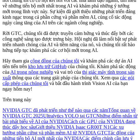
nơi chúng tôi có cơ hội kết nối với các nhà lãnh đạo ngành, tìm hiểu
về những tiến bộ mới nhất trong AI và khám phá những ý tưởng
mới trong lĩnh vực này. Sự kiện đã giới thiệu những phát triển đáng
kinh ngạc trong cả phần cứng và phần mềm AI, củng cố tác động
ngày càng tăng của AI trên các ngành công nghiệp.
Rời GTC, chúng tôi đã được truyền cảm hứng và thúc đẩy bởi các
công nghệ sáng tạo được trưng bày. Hội nghị đã làm nổi bật sự phát
triển nhanh chóng của AI và tiềm năng của nó, và chúng tôi rất hào
hứng tiếp tục khám phá các cơ hội mới trong AI.
Hãy tham gia
cộng đồng của chúng tôi
và khám phá các dự án AI
tiên tiến trên
kho lưu trữ GitHub
của chúng tôi. Khám phá tác động
của
AI trong nông nghiệp
và vai trò của
thị giác máy tính trong sản
xuất
thông qua các trang giải pháp của chúng tôi. Xem qua
các gói
cấp phép của chúng tôi
và bắt đầu hành trình Vision AI của bạn
ngay hôm nay!
Trên trang này
NVIDIA GTC đã phát triển như thế nào qua các năm
Tổng quan về
NVIDIA GTC 2025
Ultralytics YOLO tại GTC
Những điểm nhấn từ
bài phát biểu về AI của NVIDIA
Cách các GPU của NVIDIA đang
thúc đẩy học sâu
Giới thiệu NVIDIA Isaac GR00T N1
Các xu
hướng phần cứng và phần mềm AI từ NVIDIA GTC
Tác động của
những tiến bộ AI mới nhất của NVIDIA
Các điểm chính cần lưu ý