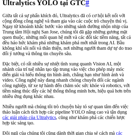
Ultralytics YOLO tại GTC
#
Giữa tất cả sự phấn khích đó, Ultralytics đã có cơ hội kết nối với
cộng đồng công nghệ và tham gia vào các cuộc trò chuyện thú vị.
Ngay từ khoảnh khắc bước vào những sảnh đường nhộn nhịp của
Trung tâm Hội nghị San Jose, chúng tôi đã gặp những gương mặt
quen thuộc, những mối quan hệ mới và các đối tác tiềm năng, tất cả
đều háo hức khám phá những khám phá mới nhất trong AI. Bầu
không khí sôi nổi và thân thiện, nơi những người tham dự tự do trao
đổi ý tưởng và thông tin chuyên sâu.
Đặc biệt, có rất nhiều sự nhiệt tình xung quanh Vision AI, một
nhánh của trí tuệ nhân tạo tập trung vào việc cho phép máy móc
diễn giải và hiểu thông tin hình ảnh, chẳng hạn như hình ảnh và
video. Công nghệ này đang nhanh chóng chuyển đổi các ngành
công nghiệp, từ xe tự hành đến chăm sóc sức khỏe và robotics, với
tiềm năng thúc đẩy các hệ thống thông minh hơn, hiệu quả hơn trên
nhiều ứng dụng khác nhau.
Nhiều người mà chúng tôi trò chuyện bày tỏ sự quan tâm đến việc
thảo luận cách tích hợp các pipeline YOLO nâng cao và tận dụng
các giải pháp của Ultralytics
, cũng như khám phá các chiến lược
hợp tác sáng tạo.
Đội ngũ của chúng tôi cũng dành thời gian chia sẻ cách mà
các