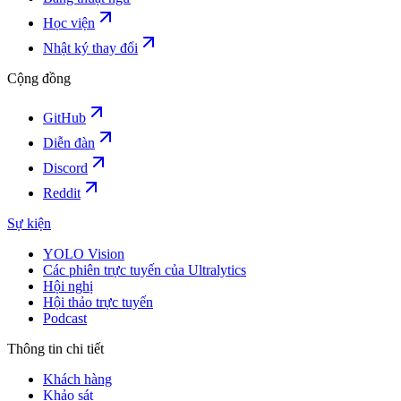
Học viện
Nhật ký thay đổi
Cộng đồng
GitHub
Diễn đàn
Discord
Reddit
Sự kiện
YOLO Vision
Các phiên trực tuyến của Ultralytics
Hội nghị
Hội thảo trực tuyến
Podcast
Thông tin chi tiết
Khách hàng
Khảo sát