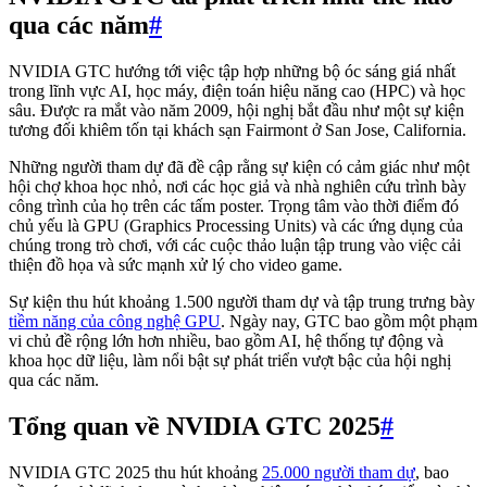
qua các năm
#
NVIDIA GTC hướng tới việc tập hợp những bộ óc sáng giá nhất
trong lĩnh vực AI, học máy, điện toán hiệu năng cao (HPC) và học
sâu. Được ra mắt vào năm 2009, hội nghị bắt đầu như một sự kiện
tương đối khiêm tốn tại khách sạn Fairmont ở San Jose, California.
Những người tham dự đã đề cập rằng sự kiện có cảm giác như một
hội chợ khoa học nhỏ, nơi các học giả và nhà nghiên cứu trình bày
công trình của họ trên các tấm poster. Trọng tâm vào thời điểm đó
chủ yếu là GPU (Graphics Processing Units) và các ứng dụng của
chúng trong trò chơi, với các cuộc thảo luận tập trung vào việc cải
thiện đồ họa và sức mạnh xử lý cho video game.
Sự kiện thu hút khoảng 1.500 người tham dự và tập trung trưng bày
tiềm năng của công nghệ GPU
. Ngày nay, GTC bao gồm một phạm
vi chủ đề rộng lớn hơn nhiều, bao gồm AI, hệ thống tự động và
khoa học dữ liệu, làm nổi bật sự phát triển vượt bậc của hội nghị
qua các năm.
Tổng quan về NVIDIA GTC 2025
#
NVIDIA GTC 2025 thu hút khoảng
25.000 người tham dự
, bao