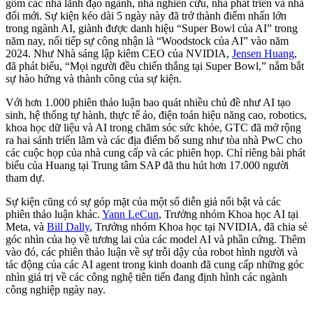
gồm các nhà lãnh đạo ngành, nhà nghiên cứu, nhà phát triển và nhà
đổi mới. Sự kiện kéo dài 5 ngày này đã trở thành điểm nhấn lớn
trong ngành AI, giành được danh hiệu “Super Bowl của AI” trong
năm nay, nối tiếp sự công nhận là “Woodstock của AI” vào năm
2024. Như Nhà sáng lập kiêm CEO của NVIDIA,
Jensen Huang
,
đã phát biểu, “Mọi người đều chiến thắng tại Super Bowl,” nắm bắt
sự hào hứng và thành công của sự kiện.
Với hơn 1.000 phiên thảo luận bao quát nhiều chủ đề như AI tạo
sinh, hệ thống tự hành, thực tế ảo, điện toán hiệu năng cao, robotics,
khoa học dữ liệu và AI trong chăm sóc sức khỏe, GTC đã mở rộng
ra hai sảnh triển lãm và các địa điểm bổ sung như tòa nhà PwC cho
các cuộc họp của nhà cung cấp và các phiên họp. Chỉ riêng bài phát
biểu của Huang tại Trung tâm SAP đã thu hút hơn 17.000 người
tham dự.
Sự kiện cũng có sự góp mặt của một số diễn giả nổi bật và các
phiên thảo luận khác.
Yann LeCun
, Trưởng nhóm Khoa học AI tại
Meta, và
Bill Dally
, Trưởng nhóm Khoa học tại NVIDIA, đã chia sẻ
góc nhìn của họ về tương lai của các model AI và phần cứng. Thêm
vào đó, các phiên thảo luận về sự trỗi dậy của robot hình người và
tác động của các AI agent trong kinh doanh đã cung cấp những góc
nhìn giá trị về các công nghệ tiên tiến đang định hình các ngành
công nghiệp ngày nay.