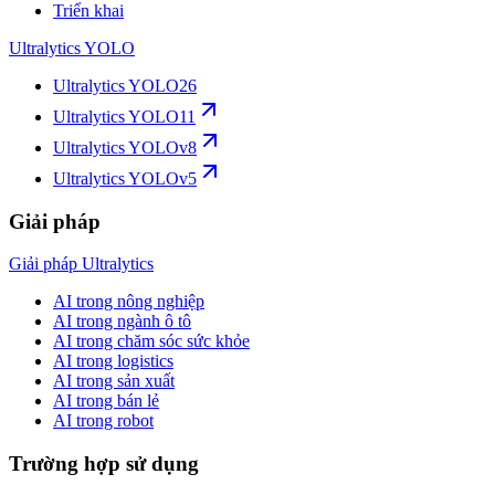
Triển khai
Ultralytics YOLO
Ultralytics YOLO26
Ultralytics YOLO11
Ultralytics YOLOv8
Ultralytics YOLOv5
Giải pháp
Giải pháp Ultralytics
AI trong nông nghiệp
AI trong ngành ô tô
AI trong chăm sóc sức khỏe
AI trong logistics
AI trong sản xuất
AI trong bán lẻ
AI trong robot
Trường hợp sử dụng