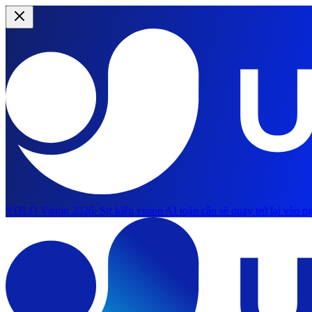
YOLO Vision 2026:
Sự kiện vision AI toàn cầu sẽ quay trở lại vào ng