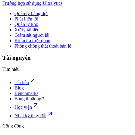
Trường hợp sử dụng Ultralytics
Quản lý hàng đợi
Phát hiện lỗi
Quản lý kho
Xử lý tài liệu
Giám sát người lái
Kiểm tra trực quan
Phòng chống thất thoát bán lẻ
Tài nguyên
Tìm hiểu
Tài liệu
Blog
Benchmarks
Bảng thuật ngữ
Học viện
Nhật ký thay đổi
Cộng đồng