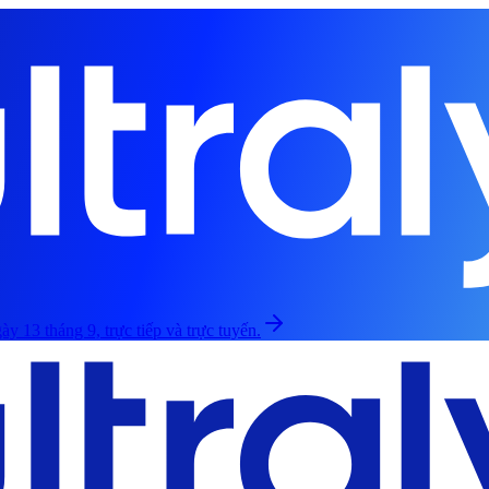
ày 13 tháng 9, trực tiếp và trực tuyến.