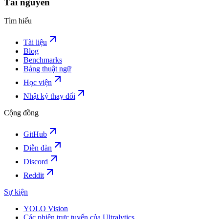
Tài nguyên
Tìm hiểu
Tài liệu
Blog
Benchmarks
Bảng thuật ngữ
Học viện
Nhật ký thay đổi
Cộng đồng
GitHub
Diễn đàn
Discord
Reddit
Sự kiện
YOLO Vision
Các phiên trực tuyến của Ultralytics