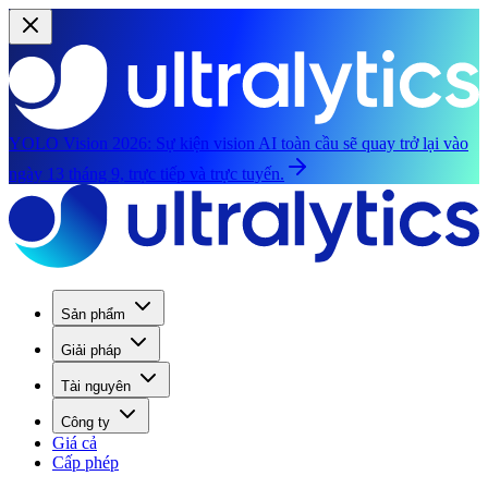
YOLO Vision 2026:
Sự kiện vision AI toàn cầu sẽ quay trở lại vào
ngày 13 tháng 9, trực tiếp và trực tuyến.
Sản phẩm
Giải pháp
Tài nguyên
Công ty
Giá cả
Cấp phép