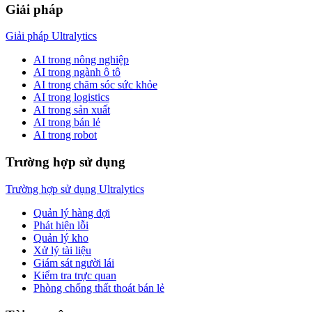
Giải pháp
Giải pháp Ultralytics
AI trong nông nghiệp
AI trong ngành ô tô
AI trong chăm sóc sức khỏe
AI trong logistics
AI trong sản xuất
AI trong bán lẻ
AI trong robot
Trường hợp sử dụng
Trường hợp sử dụng Ultralytics
Quản lý hàng đợi
Phát hiện lỗi
Quản lý kho
Xử lý tài liệu
Giám sát người lái
Kiểm tra trực quan
Phòng chống thất thoát bán lẻ