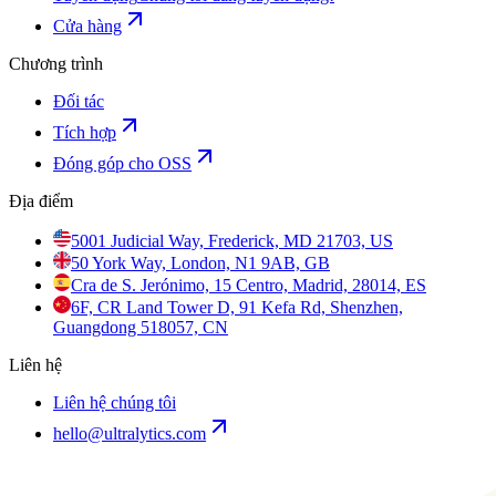
Cửa hàng
Chương trình
Đối tác
Tích hợp
Đóng góp cho OSS
Địa điểm
5001 Judicial Way, Frederick, MD 21703, US
50 York Way, London, N1 9AB, GB
Cra de S. Jerónimo, 15 Centro, Madrid, 28014, ES
6F, CR Land Tower D, 91 Kefa Rd, Shenzhen,
Guangdong 518057, CN
Liên hệ
Liên hệ chúng tôi
hello@ultralytics.com