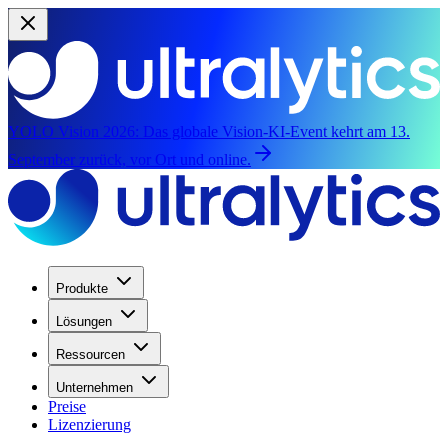
YOLO Vision 2026:
Das globale Vision-KI-Event kehrt am 13.
September zurück, vor Ort und online.
Produkte
Lösungen
Ressourcen
Unternehmen
Preise
Lizenzierung