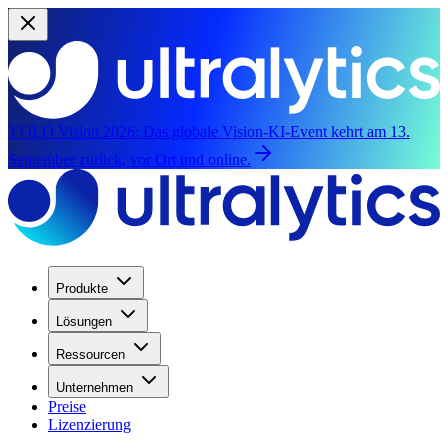
YOLO Vision 2026:
Das globale Vision-KI-Event kehrt am 13.
September zurück, vor Ort und online.
Produkte
Lösungen
Ressourcen
Unternehmen
Preise
Lizenzierung