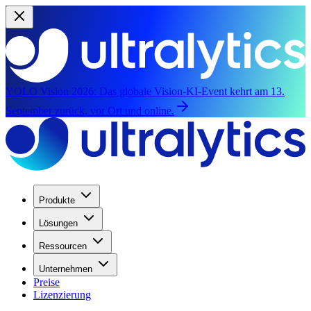
YOLO Vision 2026:
Das globale Vision-KI-Event kehrt am 13.
September zurück, vor Ort und online.
Produkte
Lösungen
Ressourcen
Unternehmen
Preise
Lizenzierung