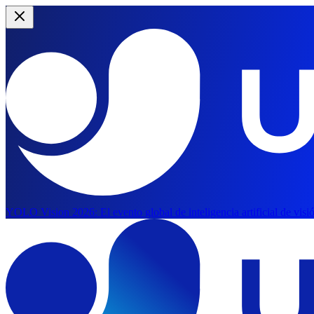
YOLO Vision 2026:
El evento global de inteligencia artificial de vis