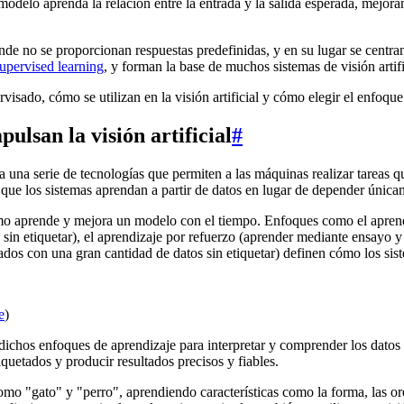
 modelo aprenda la relación entre la entrada y la salida esperada, mejo
de no se proporcionan respuestas predefinidas, y en su lugar se centran 
upervised learning
, y forman la base de muchos sistemas de visión artif
rvisado, cómo se utilizan en la visión artificial y cómo elegir el enfo
ulsan la visión artificial
#
una serie de tecnologías que permiten a las máquinas realizar tareas 
que los sistemas aprendan a partir de datos en lugar de depender únicam
ómo aprende y mejora un modelo con el tiempo. Enfoques como el aprend
os sin etiquetar), el aprendizaje por refuerzo (aprender mediante ensayo
os con una gran cantidad de datos sin etiquetar) definen cómo los sist
e
)
do dichos enfoques de aprendizaje para interpretar y comprender los dato
quetados y producir resultados precisos y fiables.
 "gato" y "perro", aprendiendo características como la forma, las oreja