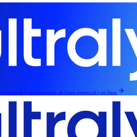
ión regresa el 13 de septiembre, de forma presencial y en línea.