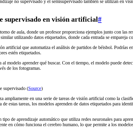
ndizaje no supervisado y el semisupervisado también se utilizan en visió
 supervisado en visión artificial
#
orno de aula, donde un profesor proporciona ejemplos junto con las res
similar utilizando datos etiquetados, donde cada entrada se empareja c
ón artificial que automatiza el análisis de partidos de béisbol. Podría
ores estén etiquetados.
ía al modelo aprender qué buscar. Con el tiempo, el modelo puede detecta
vés de los fotogramas.
je supervisado (
Source
)
iza ampliamente en una serie de tareas de visión artificial como la clasi
 de estas tareas, los modelos aprenden de datos etiquetados para identif
 tipo de aprendizaje automático que utiliza redes neuronales para apren
nte en cómo funciona el cerebro humano, lo que permite a los modelos a