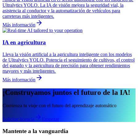
Ultralytics YOLO. La IA de visión mejora la seguridad vial, la
asistencia al conductor y la automatización de vehículos para
carreteras más inteligentes.
Más información
IA en agricultura
Lleva la visión artificial a la agricultura inteligente con los modelos
de Ultralytics YOLO. Potencia el seguimiento de cultivos, el control
del ganado y la agricultura de precisión para obtener rendimientos
mayores y más inteligentes.
Más información
¡Construyamos juntos el futuro de la IA!
Comienza tu viaje con el futuro del aprendizaje automático
Solicitar licencia
Empezar
Mantente a la vanguardia