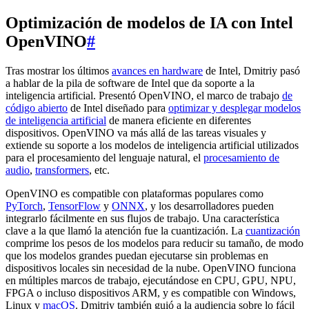
Optimización de modelos de IA con Intel
OpenVINO
#
Tras mostrar los últimos
avances en hardware
de Intel, Dmitriy pasó
a hablar de la pila de software de Intel que da soporte a la
inteligencia artificial. Presentó OpenVINO, el marco de trabajo
de
código abierto
de Intel diseñado para
optimizar y desplegar modelos
de inteligencia artificial
de manera eficiente en diferentes
dispositivos. OpenVINO va más allá de las tareas visuales y
extiende su soporte a los modelos de inteligencia artificial utilizados
para el procesamiento del lenguaje natural, el
procesamiento de
audio
,
transformers
, etc.
OpenVINO es compatible con plataformas populares como
PyTorch
,
TensorFlow
y
ONNX
, y los desarrolladores pueden
integrarlo fácilmente en sus flujos de trabajo. Una característica
clave a la que llamó la atención fue la cuantización. La
cuantización
comprime los pesos de los modelos para reducir su tamaño, de modo
que los modelos grandes puedan ejecutarse sin problemas en
dispositivos locales sin necesidad de la nube. OpenVINO funciona
en múltiples marcos de trabajo, ejecutándose en CPU, GPU, NPU,
FPGA o incluso dispositivos ARM, y es compatible con Windows,
Linux y
macOS
. Dmitriy también guió a la audiencia sobre lo fácil