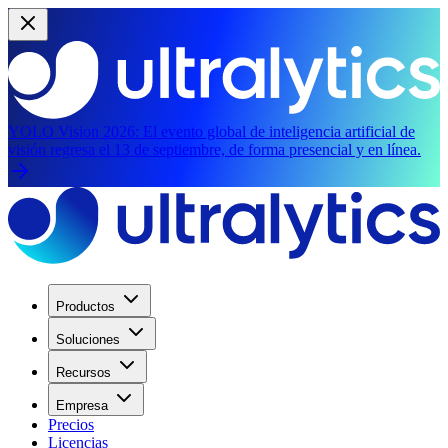
YOLO Vision 2026:
El evento global de inteligencia artificial de
visión regresa el 13 de septiembre, de forma presencial y en línea.
Productos
Soluciones
Recursos
Empresa
Precios
Licencias