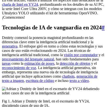
En este artículo, vamos a analizar los aspectos más destacados de la
charla de Intel en YV24
, profundizando en los detalles de su AI PC,
la serie Intel Core Ultra 200V, y cómo se integran con los modelos
Ultralytics YOLO utilizando el kit de herramientas OpenVINO.
¡Comencemos!
Tecnologías de IA de vanguardia en 2024
#
Dmitriy comenzó la ponencia magistral profundizando en las
diferencias clave entre la inteligencia artificial tradicional y la
generativa
. El enfoque giró en torno a cómo estas tecnologías y sus
casos de uso están evolucionando en 2024. Las técnicas de
inteligencia artificial tradicional, como la
visión por computador
y el
procesamiento del lenguaje natural
, han sido fundamentales para
tareas
como la
estimación de poses
, la
detección de objetos
y el
reconocimiento de voz
. La inteligencia artificial generativa, sin
embargo, representa una nueva ola de tecnología de inteligencia
artificial que incluye aplicaciones como
chatbots
,
generación de
texto a imagen
,
escritura de código
e incluso
texto a vídeo
.
Fig 1. Adrian y Dmitriy de Intel, en el escenario de YV24,
discutiendo casos de uso de IA.