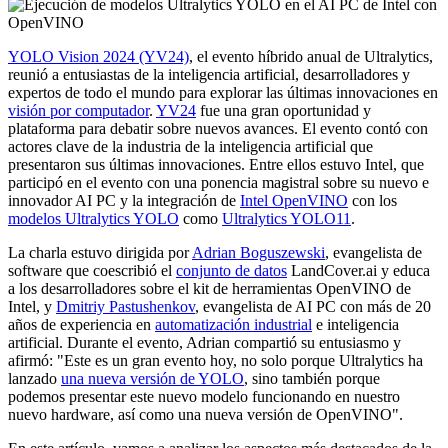
YOLO Vision 2024 (YV24)
, el evento híbrido anual de Ultralytics,
reunió a entusiastas de la inteligencia artificial, desarrolladores y
expertos de todo el mundo para explorar las últimas innovaciones en
visión por computador
.
YV24
fue una gran oportunidad y
plataforma para debatir sobre nuevos avances. El evento contó con
actores clave de la industria de la inteligencia artificial que
presentaron sus últimas innovaciones. Entre ellos estuvo Intel, que
participó en el evento con una ponencia magistral sobre su nuevo e
innovador AI PC y la integración de
Intel OpenVINO
con los
modelos Ultralytics YOLO
como
Ultralytics YOLO11
.
La charla estuvo dirigida por
Adrian Boguszewski
, evangelista de
software que coescribió el
conjunto de datos
LandCover.ai y educa
a los desarrolladores sobre el kit de herramientas OpenVINO de
Intel, y
Dmitriy Pastushenkov
, evangelista de AI PC con más de 20
años de experiencia en
automatización industrial
e inteligencia
artificial. Durante el evento, Adrian compartió su entusiasmo y
afirmó: "Este es un gran evento hoy, no solo porque Ultralytics ha
lanzado
una nueva versión de YOLO
, sino también porque
podemos presentar este nuevo modelo funcionando en nuestro
nuevo hardware, así como una nueva versión de OpenVINO".