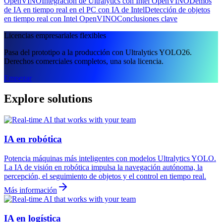
OpenVINO
Integración de Ultralytics con Intel OpenVINO
Demos
de IA en tiempo real en el PC con IA de Intel
Detección de objetos
en tiempo real con Intel OpenVINO
Conclusiones clave
Licencias empresariales flexibles
Pasa del prototipo a la producción con Ultralytics YOLO26.
Derechos comerciales completos, una sola licencia.
Empezar
Explore solutions
IA en robótica
Potencia máquinas más inteligentes con modelos Ultralytics YOLO.
La IA de visión en robótica impulsa la navegación autónoma, la
percepción, el seguimiento de objetos y el control en tiempo real.
Más información
IA en logística