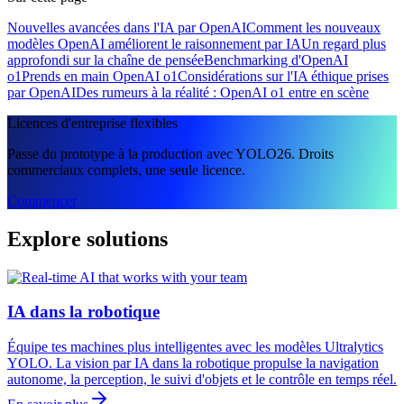
Nouvelles avancées dans l'IA par OpenAI
Comment les nouveaux
modèles OpenAI améliorent le raisonnement par IA
Un regard plus
approfondi sur la chaîne de pensée
Benchmarking d'OpenAI
o1
Prends en main OpenAI o1
Considérations sur l'IA éthique prises
par OpenAI
Des rumeurs à la réalité : OpenAI o1 entre en scène
Licences d'entreprise flexibles
Passe du prototype à la production avec YOLO26. Droits
commerciaux complets, une seule licence.
Commencer
Explore solutions
IA dans la robotique
Équipe tes machines plus intelligentes avec les modèles Ultralytics
YOLO. La vision par IA dans la robotique propulse la navigation
autonome, la perception, le suivi d'objets et le contrôle en temps réel.