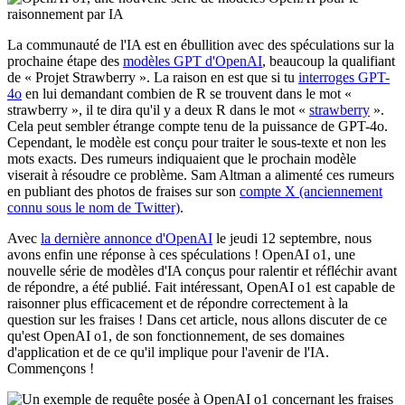
La communauté de l'IA est en ébullition avec des spéculations sur la
prochaine étape des
modèles GPT d'OpenAI
, beaucoup la qualifiant
de « Projet Strawberry ». La raison en est que si tu
interroges GPT-
4o
en lui demandant combien de R se trouvent dans le mot «
strawberry », il te dira qu'il y a deux R dans le mot «
strawberry
».
Cela peut sembler étrange compte tenu de la puissance de GPT-4o.
Cependant, le modèle est conçu pour traiter le sous-texte et non les
mots exacts. Des rumeurs indiquaient que le prochain modèle
viserait à résoudre ce problème. Sam Altman a alimenté ces rumeurs
en publiant des photos de fraises sur son
compte X (anciennement
connu sous le nom de Twitter)
.
Avec
la dernière annonce d'OpenAI
le jeudi 12 septembre, nous
avons enfin une réponse à ces spéculations ! OpenAI o1, une
nouvelle série de modèles d'IA conçus pour ralentir et réfléchir avant
de répondre, a été publié. Fait intéressant, OpenAI o1 est capable de
raisonner plus efficacement et de répondre correctement à la
question sur les fraises ! Dans cet article, nous allons discuter de ce
qu'est OpenAI o1, de son fonctionnement, de ses domaines
d'application et de ce qu'il implique pour l'avenir de l'IA.
Commençons !