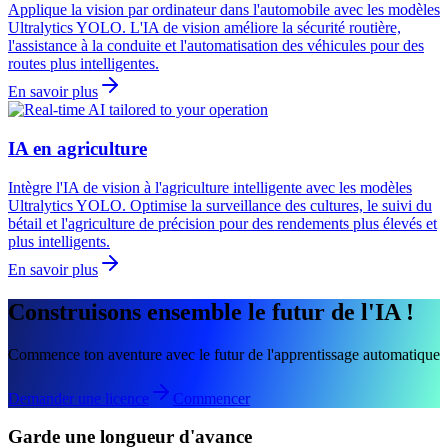
Applique la vision par ordinateur dans l'automobile avec les modèles
Ultralytics YOLO. L'IA de vision améliore la sécurité routière,
l'assistance à la conduite et l'automatisation des véhicules pour des
routes plus intelligentes.
En savoir plus
IA en agriculture
Intègre l'IA de vision à l'agriculture intelligente avec les modèles
Ultralytics YOLO. Optimise la surveillance des cultures, le suivi du
bétail et l'agriculture de précision pour des rendements plus élevés et
plus intelligents.
En savoir plus
Construisons ensemble le futur de l'IA !
Commence ton aventure avec le futur de l'apprentissage automatique
Demander une licence
Commencer
Garde une longueur d'avance