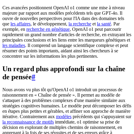
Ces avancées positionnent OpenAI o1 comme une mise à niveau
majeure par rapport aux modèles précédents tels que GPT-4o. Il
ouvre de nouvelles perspectives pour l'IA dans des domaines tels
que
les affaires
, le développement,
la recherche
et
la santé
. Par
exemple, en
recherche en génétique
, OpenAI o1 peut parcourir
rapidement un grand nombre d'articles de recherche, en extrayant les
principales conclusions et les liens entre les marqueurs génétiques et
les maladies
. Il comprend un langage scientifique complexe et peut
résumer des points importants, aidant ainsi les chercheurs à se
concentrer sur les informations les plus pertinentes.
Un regard plus approfondi sur la chaîne
de pensée
#
Nous avons vu plus tôt qu'OpenAI o1 introduit un processus de
raisonnement en « Chaîne de pensée ». Il permet au modèle de
s'attaquer à des problèmes complexes d'une manière similaire aux
stratégies cognitives humaines. Le modèle peut décomposer les défis
en étapes plus petites et gérables, et affiner son approche de manière
itérative. Contrairement aux
modèles
précédents qui s'appuyaient sur
la reconnaissance de motifs
immédiate, o1 optimise sa prise de
décision en explorant de multiples chemins de raisonnement, en
apprenant à la fois de ses réussites et de ses erreurs grâce à