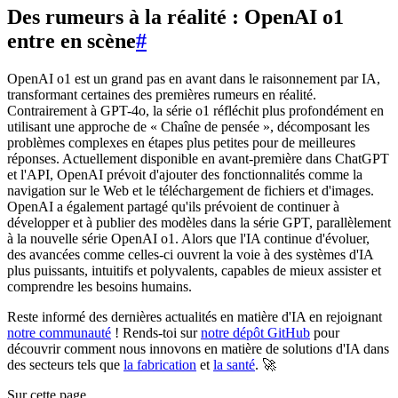
Des rumeurs à la réalité : OpenAI o1
entre en scène
#
OpenAI o1 est un grand pas en avant dans le raisonnement par IA,
transformant certaines des premières rumeurs en réalité.
Contrairement à GPT-4o, la série o1 réfléchit plus profondément en
utilisant une approche de « Chaîne de pensée », décomposant les
problèmes complexes en étapes plus petites pour de meilleures
réponses. Actuellement disponible en avant-première dans ChatGPT
et l'API, OpenAI prévoit d'ajouter des fonctionnalités comme la
navigation sur le Web et le téléchargement de fichiers et d'images.
OpenAI a également partagé qu'ils prévoient de continuer à
développer et à publier des modèles dans la série GPT, parallèlement
à la nouvelle série OpenAI o1. Alors que l'IA continue d'évoluer,
des avancées comme celles-ci ouvrent la voie à des systèmes d'IA
plus puissants, intuitifs et polyvalents, capables de mieux assister et
comprendre les besoins humains.
Reste informé des dernières actualités en matière d'IA en rejoignant
notre communauté
! Rends-toi sur
notre dépôt GitHub
pour
découvrir comment nous innovons en matière de solutions d'IA dans
des secteurs tels que
la fabrication
et
la santé
. 🚀
Sur cette page