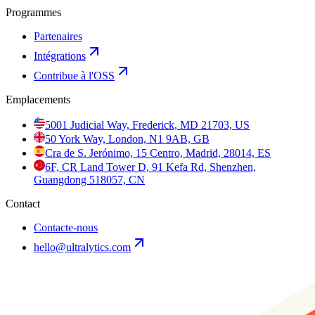
Programmes
Partenaires
Intégrations
Contribue à l'OSS
Emplacements
5001 Judicial Way, Frederick, MD 21703, US
50 York Way, London, N1 9AB, GB
Cra de S. Jerónimo, 15 Centro, Madrid, 28014, ES
6F, CR Land Tower D, 91 Kefa Rd, Shenzhen,
Guangdong 518057, CN
Contact
Contacte-nous
hello@ultralytics.com