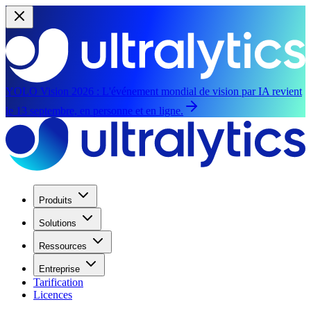
YOLO Vision 2026 :
L'événement mondial de vision par IA revient
le 13 septembre, en personne et en ligne.
Produits
Solutions
Ressources
Entreprise
Tarification
Licences