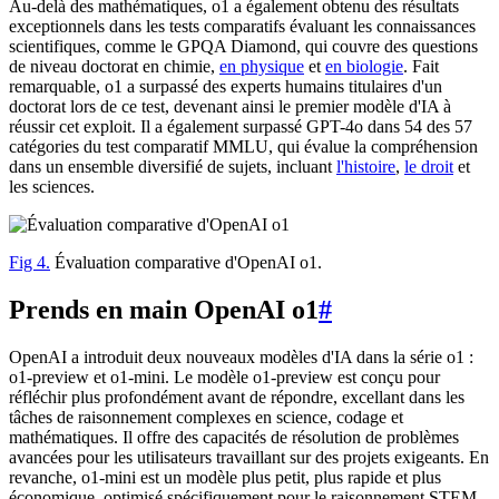
Au-delà des mathématiques, o1 a également obtenu des résultats
exceptionnels dans les tests comparatifs évaluant les connaissances
scientifiques, comme le GPQA Diamond, qui couvre des questions
de niveau doctorat en chimie,
en physique
et
en biologie
. Fait
remarquable, o1 a surpassé des experts humains titulaires d'un
doctorat lors de ce test, devenant ainsi le premier modèle d'IA à
réussir cet exploit. Il a également surpassé GPT-4o dans 54 des 57
catégories du test comparatif MMLU, qui évalue la compréhension
dans un ensemble diversifié de sujets, incluant
l'histoire
,
le droit
et
les sciences.
Fig 4.
Évaluation comparative d'OpenAI o1.
Prends en main OpenAI o1
#
OpenAI a introduit deux nouveaux modèles d'IA dans la série o1 :
o1-preview et o1-mini. Le modèle o1-preview est conçu pour
réfléchir plus profondément avant de répondre, excellant dans les
tâches de raisonnement complexes en science, codage et
mathématiques. Il offre des capacités de résolution de problèmes
avancées pour les utilisateurs travaillant sur des projets exigeants. En
revanche, o1-mini est un modèle plus petit, plus rapide et plus
économique, optimisé spécifiquement pour le raisonnement STEM,